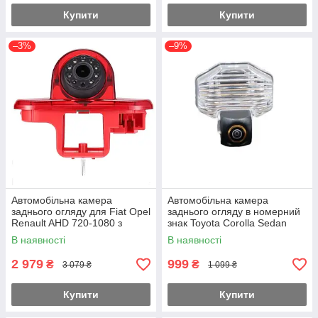
Купити
Купити
–3%
–9%
Автомобільна камера
Автомобільна камера
заднього огляду для Fiat Opel
заднього огляду в номерний
Renault AHD 720-1080 з
знак Toyota Corolla Sedan
кутом огляду 170° KA-456-LN
E140 E150 (2007-14) AHD
В наявності
В наявності
720-1080 HS-8041B
2 979
999
₴
₴
3 079 ₴
1 099 ₴
Купити
Купити