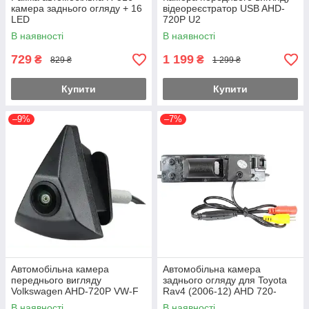
камера заднього огляду + 16
відеореєстратор USB AHD-
LED
720P U2
В наявності
В наявності
729
1 199
₴
₴
829 ₴
1 299 ₴
Купити
Купити
–9%
–7%
Автомобільна камера
Автомобільна камера
переднього вигляду
заднього огляду для Toyota
Volkswagen AHD-720P VW-F
Rav4 (2006-12) AHD 720-
1080 HS-8006
В наявності
В наявності