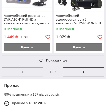
Автомобільний реєстратор
Автомобільний
DVR A10 4" Full HD з
відеореєстратор з 3
виносною камерою заднього
камерами Car DVR WDR Full
виду
HD 1080P
В наявності
В наявності
1 449
1 079
₴
₴
1 749 ₴
Купити
Купити
Показати ще
1
/ 7
Про нас
89% позитивних з 157 відгуків за рік
Працює з 13.12.2016