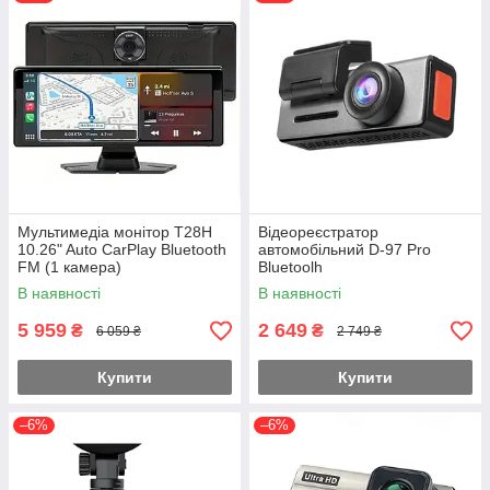
позитивна сторона у використанні пристрою — по чистій
випадковості можна зняти досить кумедні ситуації,
спеціально спланувати які просто неможливо. Згодом подібні
відео нерідко стають рекордсменами по переглядів на
Youtube.
Мультимедіа монітор T28H
Відеореєстратор
10.26" Auto CarPlay Bluetooth
автомобільний D-97 Pro
FM (1 камера)
Bluetoolh
В наявності
В наявності
5 959
2 649
₴
₴
6 059 ₴
2 749 ₴
Купити
Купити
–6%
–6%