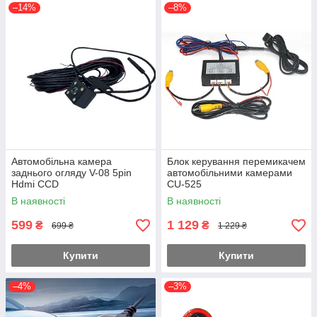
–14%
–8%
Автомобільна камера
Блок керування перемикачем
заднього огляду V-08 5pin
автомобільними камерами
Hdmi CCD
CU-525
В наявності
В наявності
599
1 129
₴
₴
699 ₴
1 229 ₴
Купити
Купити
–4%
–3%