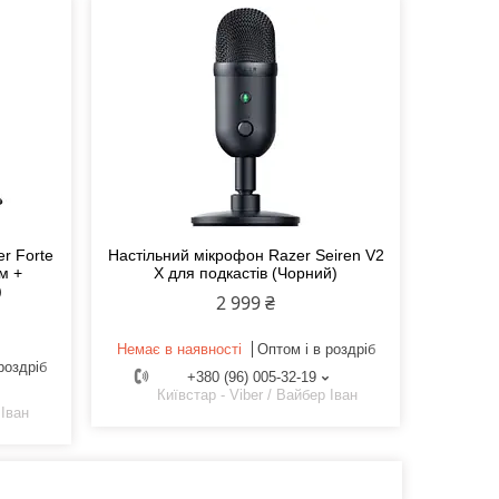
r Forte
Настільний мікрофон Razer Seiren V2
м +
X для подкастів (Чорний)
)
2 999 ₴
Немає в наявності
Оптом і в роздріб
роздріб
+380 (96) 005-32-19
Київстар - Viber / Вайбер Іван
 Іван