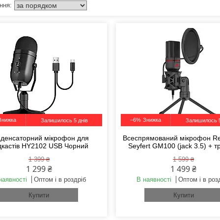
–6%
Залишилось 5 днів
Залишилось 5
денсаторний мікрофон для
Всеспрямований мікрофон R
дкастів HY2102 USB Чорний
Seyfert GM100 (jack 3.5) + т
1 399 ₴
1 599 ₴
1 299 ₴
1 499 ₴
наявності
Оптом і в роздріб
В наявності
Оптом і в роз
Купити
Купити