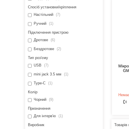
Спосіб установки/кріплення
Настільний
7
Ручний
1
Підключення пристрою
Дротове
6
Бездротове
2
Тип роз'єму
USB
7
Мікро
GM
mini jack 3.5 мм
1
Type-C
1
Колір
Немає
Чорний
9
Призначення
Для інтерв'ю
1
Виробник