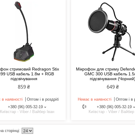
фон стримовий Redragon Stix
Мікрофон для стриму Defende
99 USB кабель 1.8м + RGB
GMC 300 USB кабель 1.5
підсвічування
підсвічування (Чорний
859 ₴
649 ₴
 в наявності
Оптом і в роздріб
Немає в наявності
Оптом і в 
+380 (96) 005-32-19
+380 (96) 005-32-19
Київстар - Viber / Вайбер Іван
Київстар - Viber / Вайбер