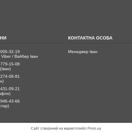
 005-32-19
Менеджер Іван
 Viber / Вайбер Іван
 779-15-08
(Іван)
 274-08-81
н)
 431-09-21
афон)
 946-43-66
стар)
Сайт створений на маркетплейсі
Prom.ua