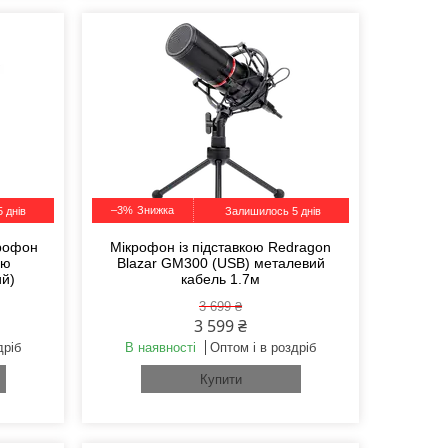
–3%
 днів
Залишилось 5 днів
крофон
Мікрофон із підставкою Redragon
єю
Blazar GM300 (USB) металевий
й)
кабель 1.7м
3 699 ₴
3 599 ₴
дріб
В наявності
Оптом і в роздріб
Купити