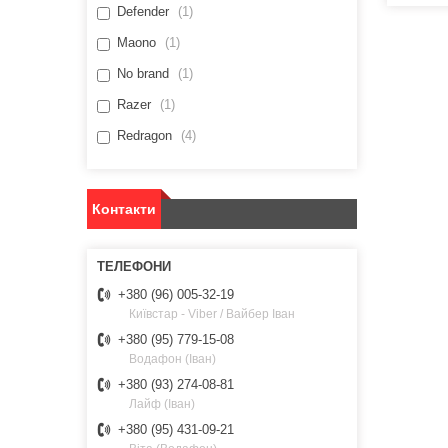
Defender
1
Maono
1
No brand
1
Razer
1
Redragon
4
Контакти
+380 (96) 005-32-19
Київстар - Viber / Вайбер Іван
+380 (95) 779-15-08
Водафон (Іван)
+380 (93) 274-08-81
Лайф (Іван)
+380 (95) 431-09-21