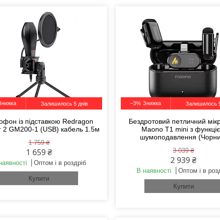
–3%
Залишилось 5 днів
Залишилось 5
офон із підставкою Redragon
Бездротовий петличний мі
 2 GM200-1 (USB) кабель 1.5м
Maono T1 mini з функці
шумоподавлення (Чорни
1 759 ₴
1 659 ₴
3 039 ₴
2 939 ₴
наявності
Оптом і в роздріб
В наявності
Оптом і в роз
Купити
Купити