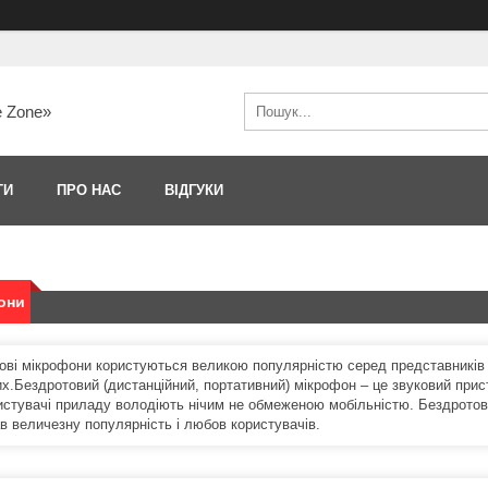
e Zone»
ТИ
ПРО НАС
ВІДГУКИ
они
ові мікрофони користуються великою популярністю серед представників рі
х.Бездротовий (дистанційний, портативний) мікрофон – це звуковий пристр
истувачі приладу володіють нічим не обмеженою мобільністю. Бездротови
в величезну популярність і любов користувачів.