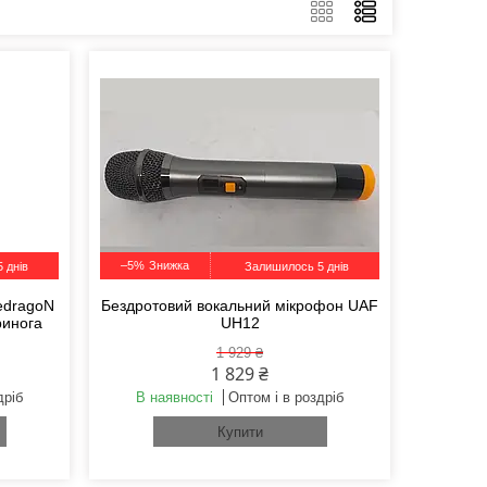
–5%
 днів
Залишилось 5 днів
edragoN
Бездротовий вокальний мікрофон UAF
ринога
UH12
1 929 ₴
1 829 ₴
дріб
В наявності
Оптом і в роздріб
Купити