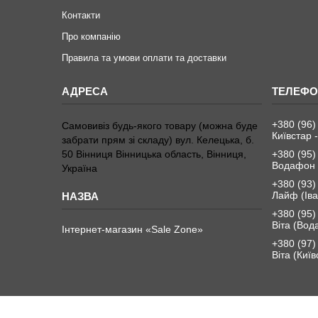
Контакти
Про компанію
Правила та умови оплати та доставки
+380 (96)
Самовивіз будь-якого товару (можна буде
Київстар -
забрати прям зі складу) вул. Келецька, б.
50 Вінниця Вінницька область, Вінниця,
+380 (95)
Водафон 
Україна
+380 (93)
Лайф (Іва
+380 (95)
Віта (Вод
Інтернет-магазин «Sale Zone»
+380 (97)
Віта (Київ