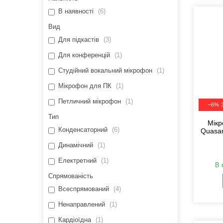
В наявності
6
Вид
Для підкастів
3
Для конференцій
1
Студійний вокальний мікрофон
1
Мікрофон для ПК
1
Петличний мікрофон
1
–6%
Тип
Мікр
Конденсаторний
6
Quasar
Динамічний
1
Електретний
1
В 
Спрямованість
Всеспрямований
4
Ненаправлений
1
Кардіоїдна
1