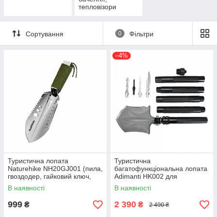
тепловізори
Сортування
0
Фільтри
–4%
Туристична лопата
Туристична
Naturehike NH20GJ001 (пила,
багатофункціональна лопата
гвоздодер, гайковий ключ,
Adimanti HK002 для
відкривачка, лінійка)
виживання
В наявності
В наявності
999
2 390
₴
₴
2 490 ₴