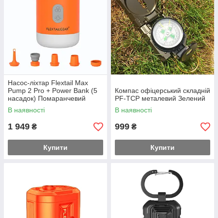
Насос-ліхтар Flextail Max
Pump 2 Pro + Power Bank (5
Компас офіцерський складній
насадок) Помаранчевий
PF-TCP металевий Зелений
В наявності
В наявності
1 949
999
₴
₴
Купити
Купити