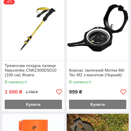
–6%
Трекінгова похідна палиця
Naturehike CNK2300DS010
Компас тактичний Мілтек Mil-
(100 см) Жовта
Tec M2 з магнітом (Чорний)
В наявності
В наявності
1 690
999
₴
₴
1 790 ₴
Купити
Купити