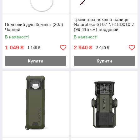
Трекінгова похідна палиця
Польовий душ Кемпінг (20л)
Naturehike ST07 NH18D010-Z
Чорний
(99-115 см) Бордовий
В наявності
В наявності
1 049
2 940
₴
₴
1 149 ₴
3 040 ₴
Купити
Купити