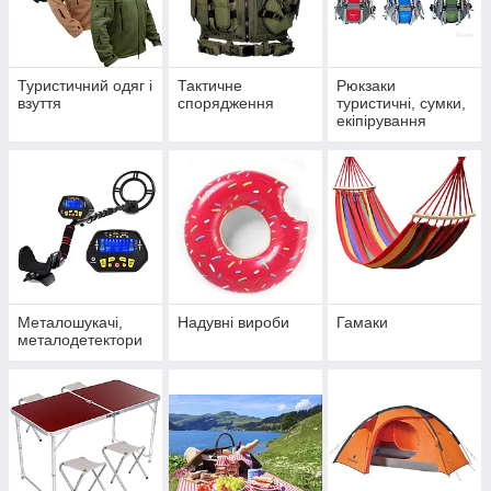
Туристичний одяг і
Тактичне
Рюкзаки
взуття
спорядження
туристичні, сумки,
екіпірування
Металошукачі,
Надувні вироби
Гамаки
металодетектори