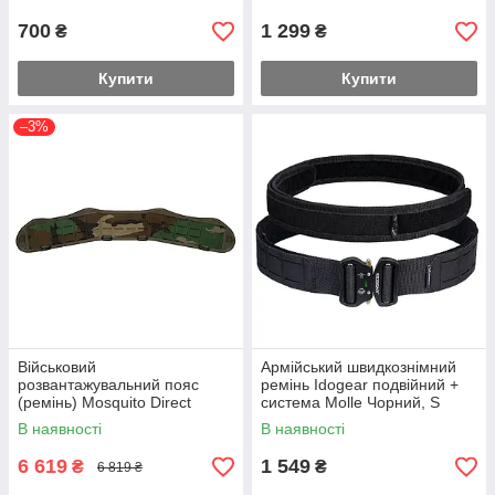
700
1 299
₴
₴
Купити
Купити
–3%
Військовий
Армійський швидкознімний
розвантажувальний пояс
ремінь Idogear подвійний +
(ремінь) Mosquito Direct
система Molle Чорний, S
Action з місцями кріплення
В наявності
В наявності
(Камуфляж)
6 619
1 549
₴
₴
6 819 ₴