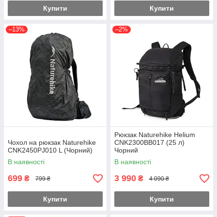
Купити
Купити
–13%
–2%
Рюкзак Naturehike Helium
Чохол на рюкзак Naturehike
CNK2300BB017 (25 л)
CNK2450PJ010 L (Чорний)
Чорний
В наявності
В наявності
699
3 990
₴
₴
799 ₴
4 090 ₴
Купити
Купити