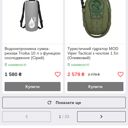
Водонепроникна сумка-
Туристичний гідратор MOD
рюкзак Troika 10 л з функцією
Viper Tactical з чохлом 1.5л
охолодження (Сірий)
(Оливковий)
В наявності
В наявності
1 580
2 579
₴
₴
2 779 ₴
Купити
Купити
Показати ще
1
/ 33