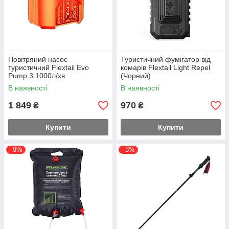
Повітряний насос
Туристичний фумігатор від
туристичний Flextail Evo
комарів Flextail Light Repel
Pump 3 1000л/хв
(Чорний)
(Помаранчевий)
В наявності
В наявності
1 849
970
₴
₴
Купити
Купити
–9%
–3%