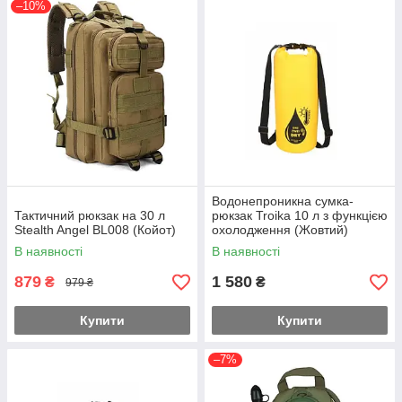
–10%
Водонепроникна сумка-
Тактичний рюкзак на 30 л
рюкзак Troika 10 л з функцією
Stealth Angel BL008 (Койот)
охолодження (Жовтий)
В наявності
В наявності
879
1 580
₴
₴
979 ₴
Купити
Купити
–7%