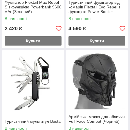
Фумігатор Flextail Max Repel
Туристичний фумігатор від
S з функцією Powerbank 9600
комарів Flextail Evo Repel з
мАг (Зелений)
функцією Power Bank +
ліхтарик (Зелений)
В наявності
В наявності
2 420
4 590
₴
₴
Купити
Купити
Армійська маска для обличчя
Туристичний мультитул Besta
Full Face Combat (Чорний)
В наявності
В наявності