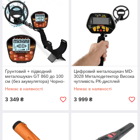
Ґрунтовий + підводний
Цифровий металошукач MD-
металошукач GT 860 до 100
3028 Металодетектор Висока
см (без акумулятора) Чорно-
чутливість РК-дисплей
червоний
Немає в наявності
Немає в наявності
3 349
3 999
₴
₴