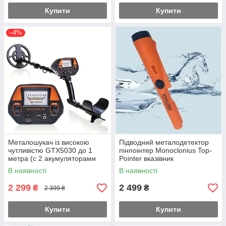
Купити
Купити
–4%
Металошукач із високою
Підводний металодетектор
чутливістю GTX5030 до 1
пінпоінтер Monoclonius Top-
метра (с 2 акумуляторами
Pointer вказівник
Крона)
(Помаранчевий)
В наявності
В наявності
2 299
2 499
₴
₴
2 399 ₴
Купити
Купити