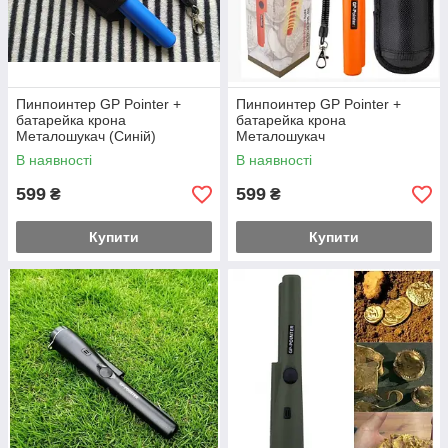
Пинпоинтер GP Pointer +
Пинпоинтер GP Pointer +
батарейка крона
батарейка крона
Металошукач (Синій)
Металошукач
(Помаранчевий)
В наявності
В наявності
599
599
₴
₴
Купити
Купити