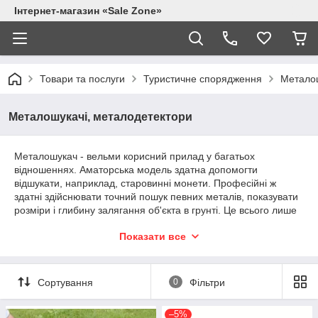
Інтернет-магазин «Sale Zone»
Товари та послуги
Туристичне спорядження
Металош
Металошукачі, металодетектори
Металошукач - вельми корисний прилад у багатьох
відношеннях. Аматорська модель здатна допомогти
відшукати, наприклад, старовинні монети. Професійні ж
здатні здійснювати точний пошук певних металів, показувати
розміри і глибину залягання об'єкта в грунті. Це всього лише
два яскравих приклади використання металодетекторів.
Показати все
Не вдаючись у фізичні подробиці процесу, в загальних рисах
розглянемо, як діє пошуковий металодетектор. Розуміння
принципів дії допоможе успішно проводити роботу і швидко
Сортування
0
Фільтри
змінювати налаштування апарату, виходячи з ситуації.
Глибинний металошукач діє за принципом радара з тією
–5%