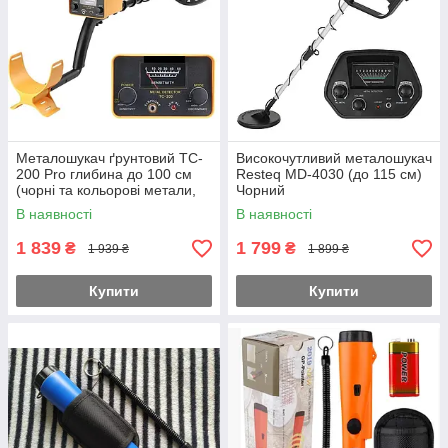
Металошукач ґрунтовий TC-
Високочутливий металошукач
200 Pro глибина до 100 см
Resteq MD-4030 (до 115 см)
(чорні та кольорові метали,
Чорний
золото та срібло)
В наявності
В наявності
1 839
1 799
₴
₴
1 939 ₴
1 899 ₴
Купити
Купити