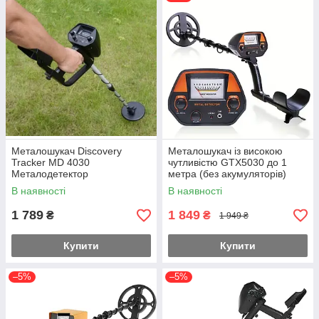
різницею, що радари визначають рухомі цілі, а
металодетектори – нерухомі.
Джерело:
https://libk.ru/articles/novichku/kak-vybrat-
metalloiskatel-kharakteristiki.php
© «Libk.ru™»
Металошукач Discovery
Металошукач із високою
Tracker MD 4030
чутливістю GTX5030 до 1
Металодетектор
метра (без акумуляторів)
В наявності
В наявності
1 789
1 849
₴
₴
1 949 ₴
Купити
Купити
–5%
–5%