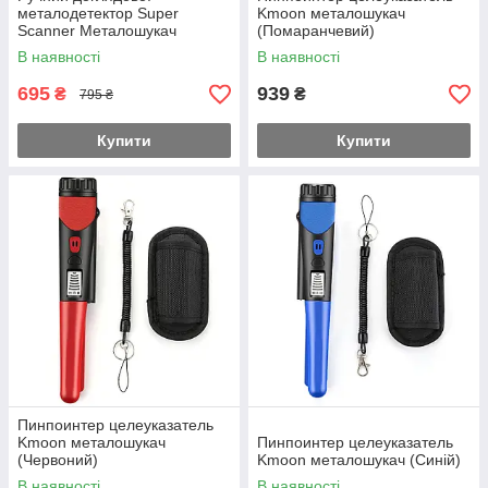
металодетектор Super
Kmoon металошукач
Scanner Металошукач
(Помаранчевий)
В наявності
В наявності
695
939
₴
₴
795 ₴
Купити
Купити
Пинпоинтер целеуказатель
Kmoon металошукач
Пинпоинтер целеуказатель
(Червоний)
Kmoon металошукач (Синій)
В наявності
В наявності