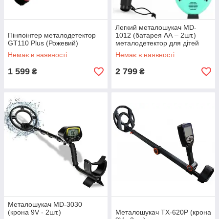
Легкий металошукач MD-
Пінпоінтер металодетектор
1012 (батарея АА – 2шт.)
GT110 Plus (Рожевий)
металодетектор для дітей
Немає в наявності
Немає в наявності
1 599
2 799
₴
₴
Металошукач MD-3030
(крона 9V - 2шт.)
Металошукач TX-620P (крона