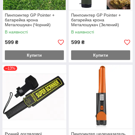
Пинпоинтер GP Pointer +
Пинпоинтер GP Pointer +
батарейка крона
батарейка крона
Металошукач (Чорний)
Металошукач (Зелений)
В наявності
В наявності
599
599
₴
₴
Купити
Купити
–13%
Ручний доглядової
Пинпоинтер целеуказатель