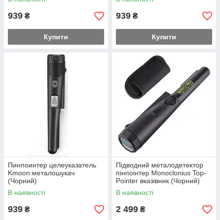
939
939
₴
₴
Купити
Купити
Пинпоинтер целеуказатель
Підводний металодетектор
Kmoon металошукач
пінпоінтер Monoclonius Top-
(Чорний)
Pointer вказівник (Чорний)
В наявності
В наявності
939
2 499
₴
₴