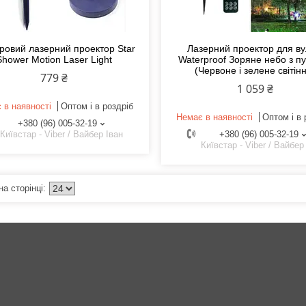
ровий лазерний проектор Star
Лазерний проектор для ву
Shower Motion Laser Light
Waterproof Зоряне небо з п
(Червоне і зелене світін
779 ₴
1 059 ₴
 в наявності
Оптом і в роздріб
Немає в наявності
Оптом і в 
+380 (96) 005-32-19
Київстар - Viber / Вайбер Іван
+380 (96) 005-32-19
Київстар - Viber / Вайбер