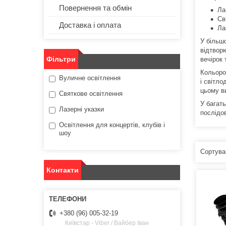
Повернення та обмін
Ла
Св
Доставка і оплата
Ла
У більшо
відтвор
Фільтри
вечірок 
Кольоро
Вуличне освітлення
і світл
цьому в
Святкове освітлення
У багат
Лазерні указки
послідов
Освітлення для концертів, клубів і
шоу
Контакти
+380 (96) 005-32-19
Київстар - Viber / Вайбер Іван