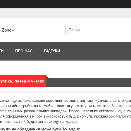
e Zone»
ТИ
ПРО НАС
ВІДГУКИ
узика, лазерні указки
зика - це різнокольорове миготіння вогників під такт музики, а світлому
вання або стробоскопа. Найчастіше таку техніку ви можете побачити на
кафе та інших розважальних закладах. Наразі невелике світлове шоу з 
ля оформлення вечірок використовують диско кулі, прожектори малої пот
мінить настрій будь-якого заходу на краще.
музичне обладнання може бути 3-х видів: