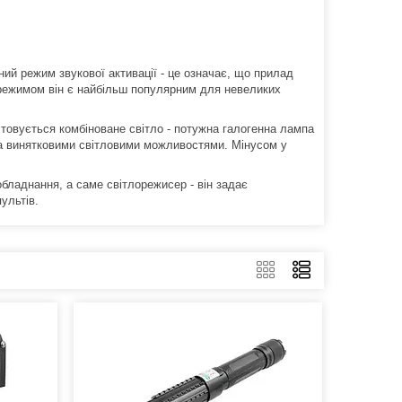
ний режим звукової активації - це означає, що прилад
 режимом він є найбільш популярним для невеликих
товується комбіноване світло - потужна галогенна лампа
та винятковими світловими можливостями. Мінусом у
бладнання, а саме світлорежисер - він задає
пультів.