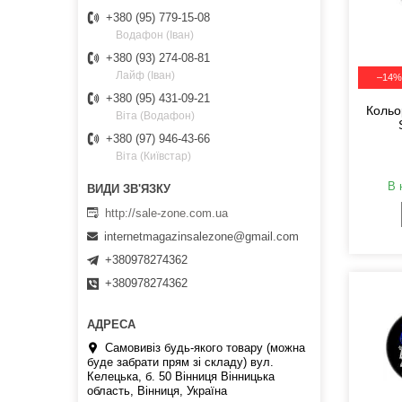
+380 (95) 779-15-08
Водафон (Іван)
+380 (93) 274-08-81
Лайф (Іван)
–14%
+380 (95) 431-09-21
Кольо
Віта (Водафон)
+380 (97) 946-43-66
Віта (Київстар)
В 
http://sale-zone.com.ua
internetmagazinsalezone@gmail.com
+380978274362
+380978274362
Самовивіз будь-якого товару (можна
буде забрати прям зі складу) вул.
Келецька, б. 50 Вінниця Вінницька
область, Вінниця, Україна