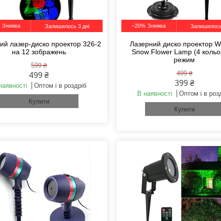
–20%
Залишилось 3 дні
Залишилось
ий лазер-диско проектор 326-2
Лазерний диско проектор W
на 12 зображень
Snow Flower Lamp (4 кольо
режим
599 ₴
499 ₴
499 ₴
399 ₴
наявності
Оптом і в роздріб
В наявності
Оптом і в роз
Купити
Купити