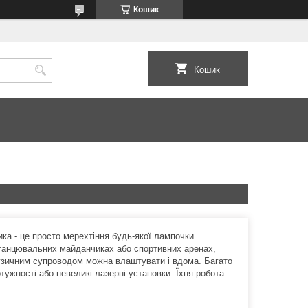
Кошик
Кошик
зика - це просто мерехтіння будь-якої лампочки
 танцювальних майданчиках або спортивних аренах,
музичним супроводом можна влаштувати і вдома. Багато
ужності або невеликі лазерні установки. Їхня робота