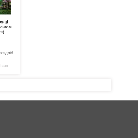
лиці
ультом
ня)
роздріб
 Іван