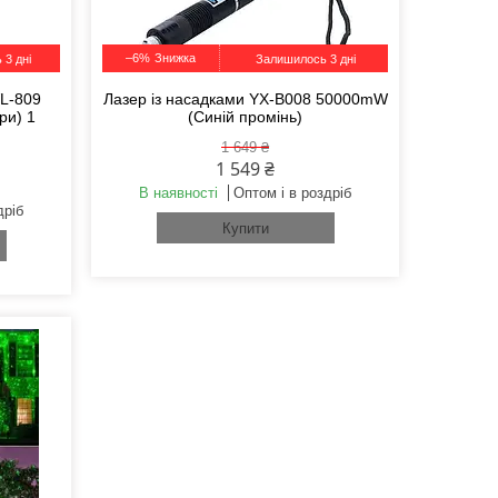
–6%
 3 дні
Залишилось 3 дні
L-809
Лазер із насадками YX-B008 50000mW
ри) 1
(Синій промінь)
1 649 ₴
1 549 ₴
В наявності
Оптом і в роздріб
дріб
Купити