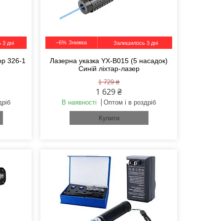
–6%
 3 дні
Залишилось 3 дні
ор 326-1
Лазерна указка YX-B015 (5 насадок)
Синій ліхтар-лазер
1 729 ₴
1 629 ₴
дріб
В наявності
Оптом і в роздріб
Купити