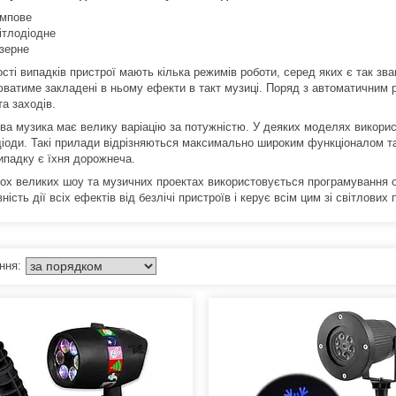
мпове
ітлодіодне
зерне
сті випадків пристрої мають кілька режимів роботи, серед яких є так зва
юватиме закладені в ньому ефекти в такт музиці. Поряд з автоматичним
та заходів.
ва музика має велику варіацію за потужністю. У деяких моделях викорис
одіоди. Такі прилади відрізняються максимально широким функціоналом 
ипадку є їхня дорожнеча.
ьох великих шоу та музичних проектах використовується програмування о
ність дії всіх ефектів від безлічі пристроїв і керує всім цим зі світлових 