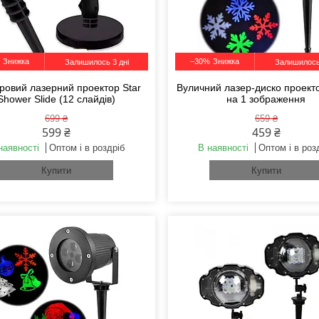
–30%
Залишилось 3 дні
Залишилось
ровий лазерний проектор Star
Вуличний лазер-диско проект
Shower Slide (12 слайдів)
на 1 зображення
699 ₴
659 ₴
599 ₴
459 ₴
наявності
Оптом і в роздріб
В наявності
Оптом і в роз
Купити
Купити