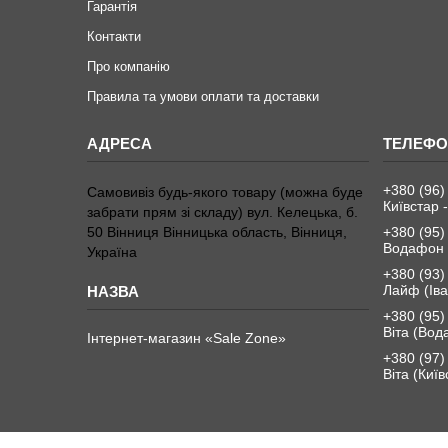
Гарантія
Контакти
Про компанію
Правила та умови оплати та доставки
+380 (96)
Самовивіз будь-якого товару (можна буде
Київстар -
забрати прям зі складу) вул. Келецька, б.
50 Вінниця Вінницька область, Вінниця,
+380 (95)
Водафон 
Україна
+380 (93)
Лайф (Іва
+380 (95)
Віта (Вод
Інтернет-магазин «Sale Zone»
+380 (97)
Віта (Київ