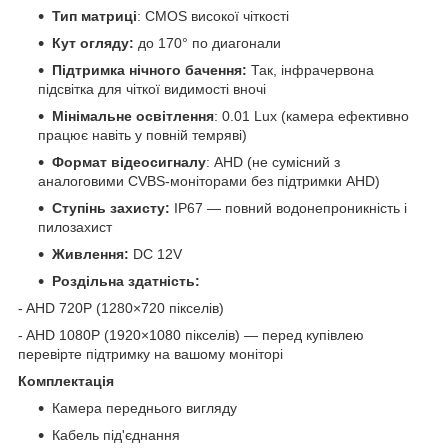
Тип матриці
: CMOS високої чіткості
Кут огляду:
до 170° по диагонали
Підтримка нічного бачення:
Так, інфрачервона
підсвітка для чіткої видимості вночі
Мінімальне освітлення
: 0.01 Lux (камера ефективно
працює навіть у повній темряві)
Формат відеосигналу
: AHD (не сумісний з
аналоговими CVBS-моніторами без підтримки AHD)
Ступінь захисту:
IP67 — повний водонепроникність і
пилозахист
Живлення:
DC 12V
Роздільна здатність:
- AHD 720P (1280×720 пікселів)
- AHD 1080P (1920×1080 пікселів) — перед купівлею
перевірте підтримку на вашому моніторі
Комплектація
Камера переднього вигляду
Кабель під'єднання