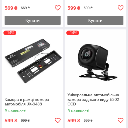
569
599
₴
₴
669 ₴
699 ₴
Купити
Купити
–14%
–14%
Універсальна автомобільна
Камера в рамці номера
камера заднього виду E302
автомобіля JX-9488
CCD
В наявності
В наявності
599
599
₴
₴
699 ₴
699 ₴