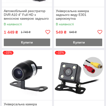
Автомобільний реєстратор
Універсальна камера
DVR A10 4" Full HD з
заднього виду E301
виносною камерою заднього
ширококутна
виду
В наявності
В наявності
1 449
549
₴
₴
1 749 ₴
649 ₴
Купити
Купити
–15%
–15%
Універсальна камера