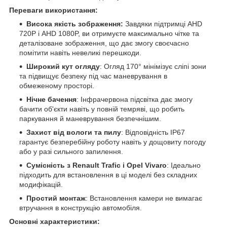
Переваги використання:
Висока якість зображення:
Завдяки підтримці AHD
720P і AHD 1080P, ви отримуєте максимально чітке та
деталізоване зображення, що дає змогу своєчасно
помітити навіть невеликі перешкоди.
Широкий кут огляду
: Огляд 170° мінімізує сліпі зони
та підвищує безпеку під час маневрування в
обмеженому просторі.
Нічне бачення
: Інфрачервона підсвітка дає змогу
бачити об'єкти навіть у повній темряві, що робить
паркування й маневрування безпечнішим.
Захист від вологи та пилу
: Відповідність IP67
гарантує безперебійну роботу навіть у дощовиту погоду
або у разі сильного запилення.
Сумісність з Renault Trafic і Opel Vivaro
: Ідеально
підходить для встановлення в ці моделі без складних
модифікацій.
Простий монтаж
: Встановлення камери не вимагає
втручання в конструкцію автомобіля.
Основні характеристики: