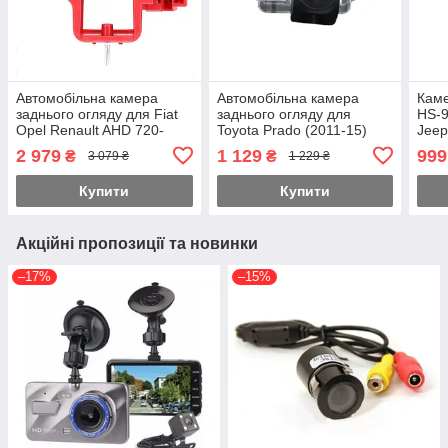
Автомобільна камера
Автомобільна камера
Каме
заднього огляду для Fiat
заднього огляду для
HS-9
Opel Renault AHD 720-
Toyota Prado (2011-15)
Jeep
1080 з кутом огляду 170°
AHD 720-1080 HS-8143
(201
2 979
1 129
999
₴
₴
3 079 ₴
1 229 ₴
KA-456-LN
Купити
Купити
Акційні пропозиції та новинки
–17%
–15%