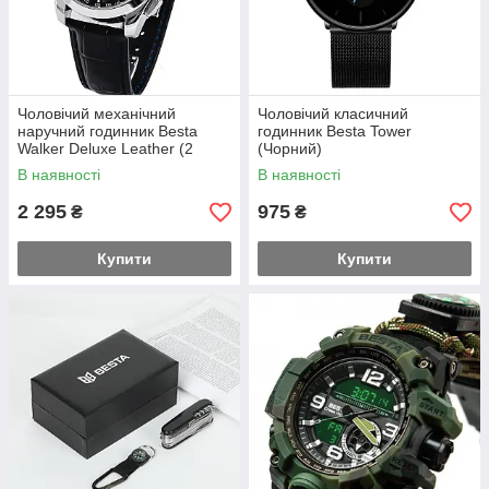
Чоловічий механічний
Чоловічий класичний
наручний годинник Besta
годинник Besta Tower
Walker Deluxe Leather (2
(Чорний)
ремінці)
В наявності
В наявності
2 295
975
₴
₴
Купити
Купити