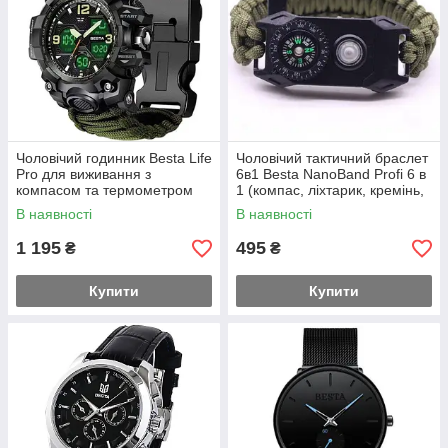
Чоловічий годинник Besta Life
Чоловічий тактичний браслет
Pro для виживання з
6в1 Besta NanoBand Profi 6 в
компасом та термометром
1 (компас, ліхтарик, кремінь,
(Зелений з чорним)
свисток, різак, ремінець)
В наявності
В наявності
1 195
495
₴
₴
Купити
Купити