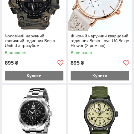
Чоловічий наручний
Жіночий наручний кварцовий
тактичний годинник Besta
годинник Besta Love UA Beige
United з тризубом
Flower (2 ремінці)
(Камуфляж)
В наявності
В наявності
895
895
₴
₴
Купити
Купити