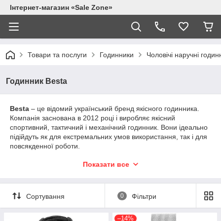
Інтернет-магазин «Sale Zone»
Товари та послуги
Годинники
Чоловічі наручні годин
Годинник Besta
Besta
– це відомий український бренд якісного годинника.
Компанія заснована в 2012 році і виробляє якісний
спортивний, тактичний і механічний годинник. Вони ідеально
підійдуть як для екстремальних умов використання, так і для
повсякденної роботи.
У лінійці моделей є годинник із символікою України, який
Показати все
висловлює Вашу підтримку національних традицій та
культури. Годинник створений для тих, хто відчуває
відповідальність за свою країну та хоче показати своє
Сортування
0
Фільтри
патріотичне ставлення.
Тактичні моделі розроблені в Україні спеціально для
–14%
військових. У годиннику є: компас, термометр, парокордовий