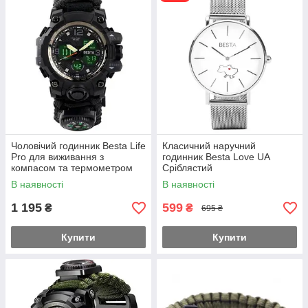
ремінець, кремінь, свисток, підсвічування. Також на
циферблаті позаду напис ГЕРОЯМ СЛАВА! Моделі
розроблені молодим українським брендом Besta спеціально
для використання у важких умовах та не боїться попадання
води та морозів.
Чоловічий годинник Besta Life
Класичний наручний
Pro для виживання з
годинник Besta Love UA
компасом та термометром
Сріблястий
(Чорний)
В наявності
В наявності
1 195
599
₴
₴
695 ₴
Купити
Купити