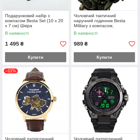
Подарунковий набір з
Чоловічий тактичний
компасом Besta Set (10 х 20
наручний годинник Besta
х 7 см) Шкіра
Military з компасом,
термометром, свистком
В наявності
В наявності
(Камуфляж)
1 495
989
₴
₴
Купити
Купити
–11%
Чоловічий патріотичний
Чоловічий патріотичний