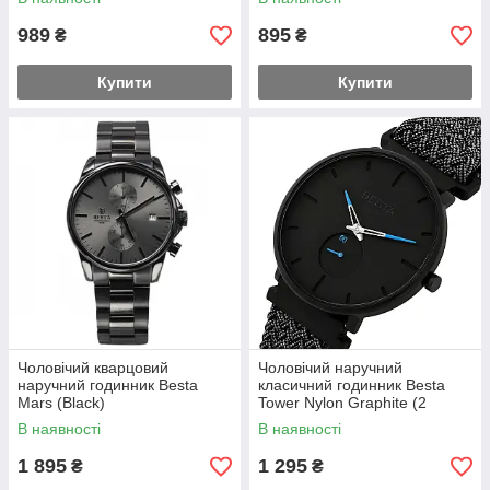
989
895
₴
₴
Купити
Купити
Чоловічий кварцовий
Чоловічий наручний
наручний годинник Besta
класичний годинник Besta
Mars (Black)
Tower Nylon Graphite (2
ремінці)
В наявності
В наявності
1 895
1 295
₴
₴