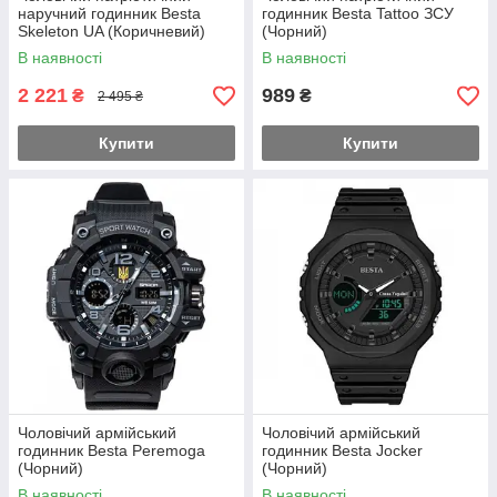
наручний годинник Besta
годинник Besta Tattoo ЗСУ
Skeleton UA (Коричневий)
(Чорний)
В наявності
В наявності
2 221
989
₴
₴
2 495 ₴
Купити
Купити
Чоловічий армійський
Чоловічий армійський
годинник Besta Peremoga
годинник Besta Jocker
(Чорний)
(Чорний)
В наявності
В наявності