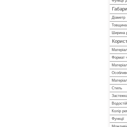
Функції 
Габари
Діаметр
Товщина
Ширина 
Корист
Матеріал
Формат 
Матеріа
Особлив
Матеріал
Стиль
Застежк
Водостій
Колір ре
Функції
Можливіс