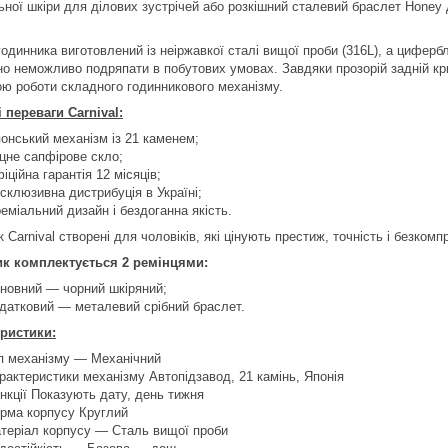
ьної шкіри для ділових зустрічей або розкішний сталевий браслет Honey
годинника виготовлений із неіржавкої сталі вищої проби (316L), а цифер
но неможливо подряпати в побутових умовах. Завдяки прозорій задній к
ою роботи складного годинникового механізму.
 переваги Carnival:
онський механізм із 21 каменем;
цне сапфірове скло;
іційна гарантія 12 місяців;
склюзивна дистрибуція в Україні;
еміальний дизайн і бездоганна якість.
 Carnival створені для чоловіків, які цінують престиж, точність і безкомп
к комплектується 2 ремінцями:
новний — чорний шкіряний;
датковий — металевий срібний браслет.
ристики:
п механізму — Механічний
рактеристики механізму Автопідзавод, 21 камінь, Японія
нкції Показують дату, день тижня
рма корпусу Круглий
теріал корпусу — Сталь вищої проби