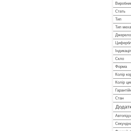
Виробни
Стать
Тип
Тип меха
Джерело
Цифербл
Індикаці
Скло
Форма
Колір ко
Колір ц
Гарантій
Стан
Додатк
Автопід
Секундна