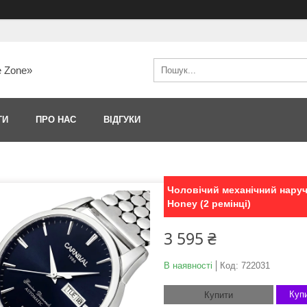
e Zone»
ТИ
ПРО НАС
ВІДГУКИ
Чоловічий механічний наручн
Honey (2 ремінці)
3 595 ₴
В наявності
Код:
722031
Купи
Купити