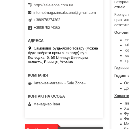
натурал
http://sale-zone.com.ua
стилю.
internetmagazinsalezone@gmail.com
Корпус 
практич
+380978274362
естетик
+380978274362
Основні
яп
мі
Самовивіз будь-якого товару (можна
оф
буде забрати прям зі складу) вул.
ек
Келецька, б. 50 Вінниця Вінницька
пр
область, Вінниця, Україна
Годинник
Годинни
Інтернет-магазин «Sale Zone»
Ос
До
Характе
Ти
Менеджер Іван
Ха
Фу
Фо
Ма