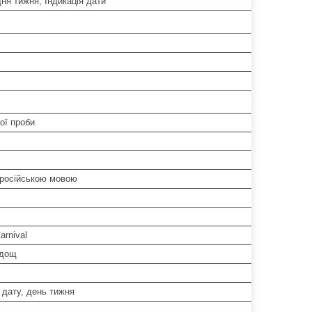
дня тижня, Індикація дати
ої проби
 російською мовою
arnival
 дощ
 дату, день тижня