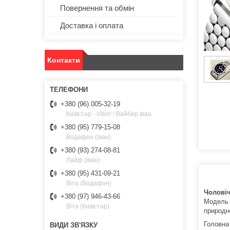
Повернення та обмін
Доставка і оплата
Контакти
+380 (96) 005-32-19
Київстар - Viber / Вайбер Іван
+380 (95) 779-15-08
Водафон (Іван)
+380 (93) 274-08-81
Лайф (Іван)
+380 (95) 431-09-21
Віта (Водафон)
Чоловіч
+380 (97) 946-43-66
Модель 
Віта (Київстар)
природн
Головна 