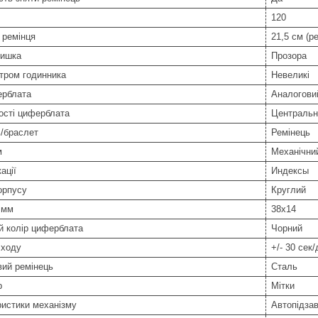
120
 ремінця
21,5 см (р
ришка
Прозора
тром годинника
Невеликі
ерблата
Аналоговий
ості циферблата
Центральн
/браслет
Ремінець
м
Механічни
ації
Индексы
орпусу
Круглий
 мм
38х14
й колір циферблата
Чорний
 ходу
+/- 30 сек
вий ремінець
Сталь
р
Мітки
истики механізму
Автопідзав