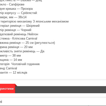
достійкість — Базова — дощ
екло - Сапфірове
дня кришка — Прозора
лір корпусу — Сріблястий
зміри, мм — 38х14
 територією механізму З японським механізмом
теріал ремінця — Шкіряний
лір ремінця — Чорний
датковий ремінець Нейлон
стежка - Кліпсова Carnival
вжина ремінця — 25 см (регулюється)
рина ремінця — 20 мм
жливість зняти ремінець — Да
аметр — 38 мм
вщина — 14 мм
тегорія Чоловічий годинник
енд Carnival
рантія — 12 місяців
еристики
ні