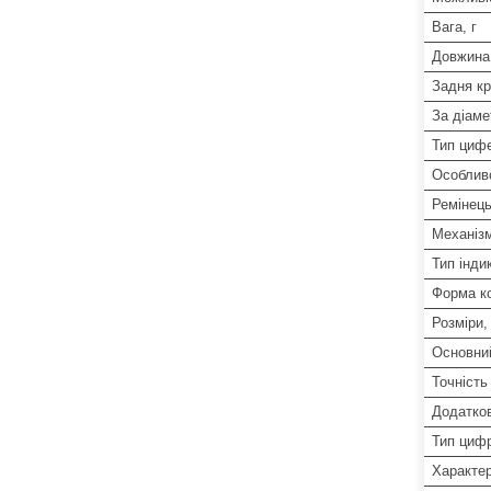
Вага, г
Довжина
Задня к
За діаме
Тип циф
Особлив
Ремінець
Механіз
Тип індик
Форма к
Розміри,
Основни
Точність
Додатко
Тип циф
Характер