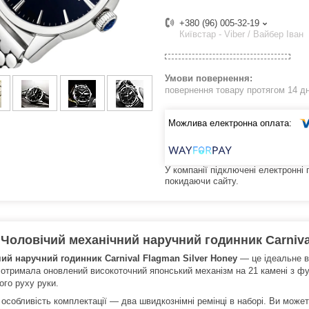
+380 (96) 005-32-19
Київстар - Viber / Вайбер Іван
повернення товару протягом 14 д
У компанії підключені електронні
покидаючи сайту.
Чоловічий механічний наручний годинник Carnival
ий наручний годинник Carnival Flagman Silver Honey
— це ідеальне вт
отримала оновлений високоточний японський механізм на 21 камені з фун
ого руху руки.
особливість комплектації — два швидкознімні ремінці в наборі. Ви может