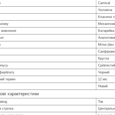
к
Carnival
Чоловіча
Класичні г
нізму
Механічни
 живлення
Батарейка
ат
Аналоговий
я
Мітки (без
Сапфірове
Кругла
рпусу
Сріблясти
иферблату
Чорний
ний термін
12 міс
Новий
ові характеристики
завод
Так
 стрілка
Центральн