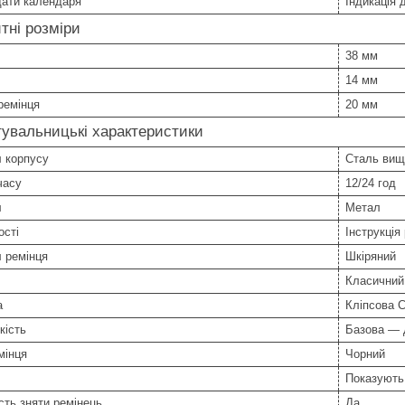
дати календаря
Індикація 
тні розміри
38 мм
14 мм
ремінця
20 мм
увальницькі характеристики
 корпусу
Сталь вищ
часу
12/24 год
л
Метал
ості
Інструкція
 ремінця
Шкіряний
Класичний
а
Кліпсова C
кість
Базова —
мінця
Чорний
Показують
ть зняти ремінець
Да