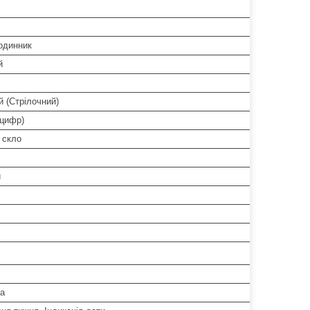
одинник
й
 (Стрілочний)
 цифр)
 скло
й
а