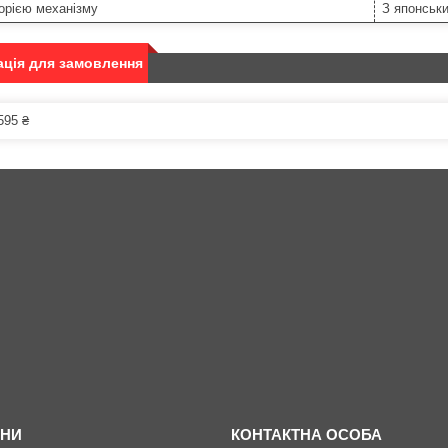
орією механізму
З японськ
ція для замовлення
595 ₴