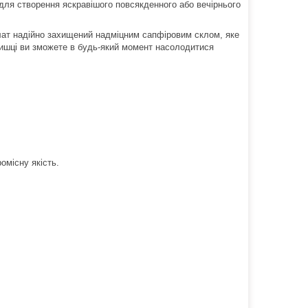
 для створення яскравішого повсякденного або вечірнього
блат надійно захищений надміцним сапфіровим склом, яке
ришці ви зможете в будь-який момент насолодитися
ромісну якість.