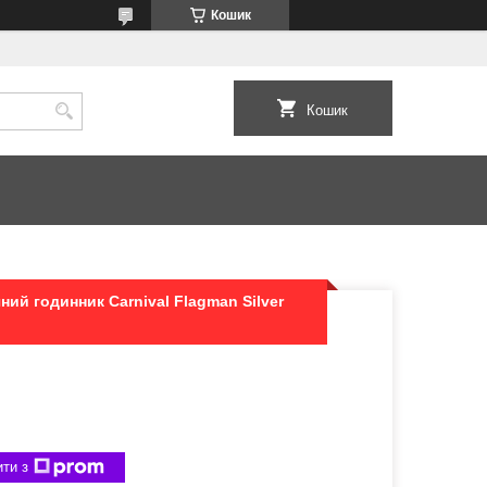
Кошик
Кошик
ий годинник Carnival Flagman Silver
ти з