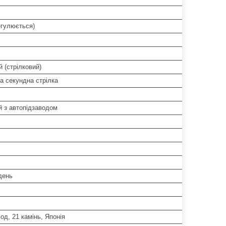
егулюється)
 (стрілковий)
а секундна стрілка
й з автопідзаводом
/день
од, 21 камінь, Японія