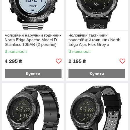
Чоловічий наручний годинник
Чоловічий тактичний
North Edge Apache Model D
водостійкий годинник North
Stainless 10BAR (2 ремінці)
Edge Alps Flex Grey з
компасом (2 ремінці)
В наявності
В наявності
4 295
2 195
₴
₴
Купити
Купити