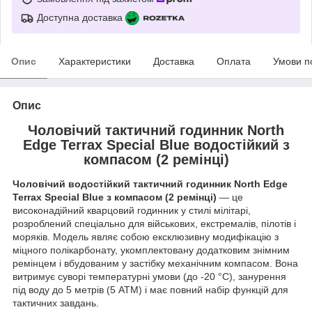
Доступна доставка
Опис
Характеристики
Доставка
Оплата
Умови п
Опис
Чоловічий тактичний годинник North
Edge Terrax Special Blue водостійкий з
компасом (2 ремінці)
Чоловічий водостійкий тактичний годинник North Edge
Terrax Special Blue з компасом (2 ремінці)
— це
високонадійний кварцовий годинник у стилі мілітарі,
розроблений спеціально для військових, екстремалів, пілотів і
моряків. Модель являє собою ексклюзивну модифікацію з
міцного полікарбонату, укомплектовану додатковим знімним
ремінцем і вбудованим у застібку механічним компасом. Вона
витримує суворі температурні умови (до -20 °C), занурення
під воду до 5 метрів (5 АТМ) і має повний набір функцій для
тактичних завдань.