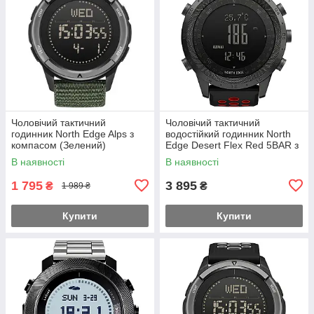
Чоловічий тактичний
Чоловічий тактичний
годинник North Edge Alps з
водостійкий годинник North
компасом (Зелений)
Edge Desert Flex Red 5BAR з
компасом (2 ремінці)
В наявності
В наявності
1 795
3 895
₴
₴
1 989 ₴
Купити
Купити