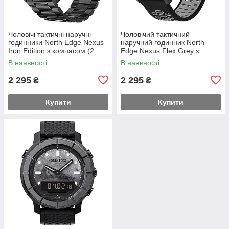
Чоловічі тактичні наручні
Чоловічий тактичний
годинники North Edge Nexus
наручний годинник North
Iron Edition з компасом (2
Edge Nexus Flex Grey з
ремінці)
компасом (2 ремінці)
В наявності
В наявності
2 295
2 295
₴
₴
Купити
Купити