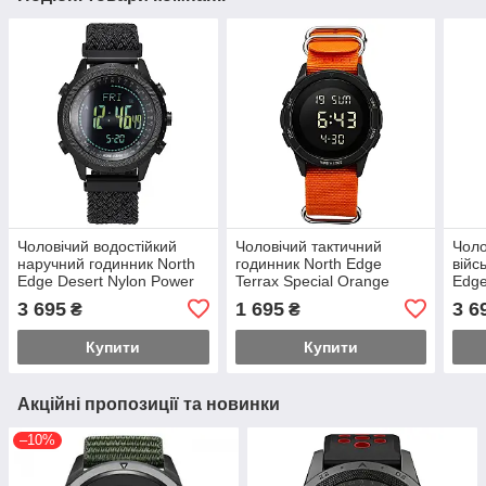
Чоловічий водостійкий
Чоловічий тактичний
Чоло
наручний годинник North
годинник North Edge
війс
Edge Desert Nylon Power
Terrax Special Orange
Edge
5BAR з компасом (2
водостійкий з компасом (2
комп
3 695
1 695
3 6
₴
₴
ремінці) Чорний
ремінці)
Купити
Купити
Акційні пропозиції та новинки
–10%