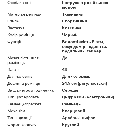
Особливості
Інструкція російською
мовою
Матеріал ремінця
Тканинний
Стиль
Спортивний
Застежка
Класична
Колір ремінця
Чорний
Функції
Водостійкість 5 атм,
секундомір, підсвітка,
будильник, таймер.
Можливість зняти
Да
ремінець
Вага, г
43
Для чоловіків
Для чоловіків
Довжина ремінця
24,5 см (регулюється)
За діаметром годинника
Середні
Тип циферблата
Цифровий (електронний)
Ремінець/браслет
Ремінець
Механізм
Кварцовий
Тип індикації
Арабські цифри
Форма корпусу
Круглий