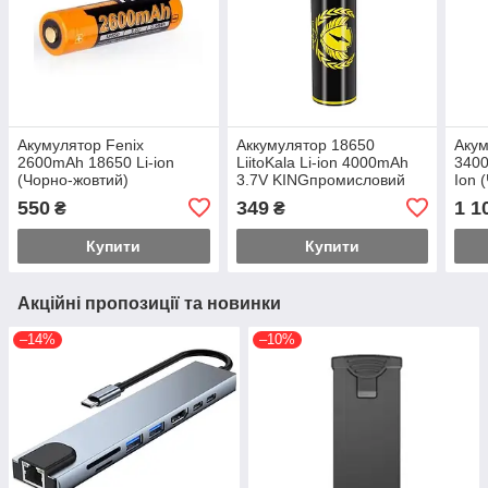
Акумулятор Fenix ​​
Аккумулятор 18650
Акум
2600mAh 18650 Li-ion
LiitoKala Li-ion 4000mAh
3400
(Чорно-жовтий)
3.7V KINGпромисловий
Ion 
550
349
1 1
₴
₴
Купити
Купити
Акційні пропозиції та новинки
–14%
–10%