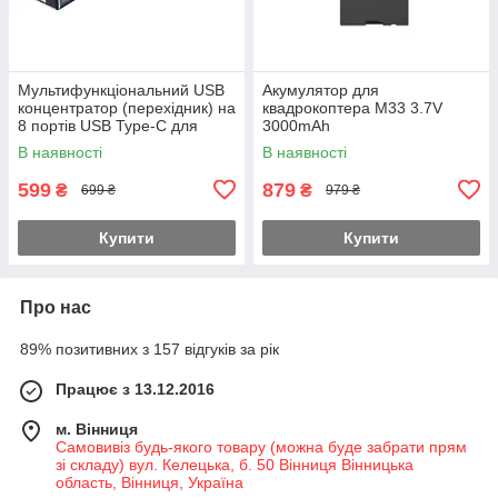
Мультифункціональний USB
Акумулятор для
концентратор (перехідник) на
квадрокоптера M33 3.7V
8 портів USB Type-C для
3000mAh
комп'ютера
В наявності
В наявності
599
879
₴
₴
699 ₴
979 ₴
Купити
Купити
Про нас
89% позитивних з 157 відгуків за рік
Працює з 13.12.2016
м. Вінниця
Самовивіз будь-якого товару (можна буде забрати прям
зі складу) вул. Келецька, б. 50 Вінниця Вінницька
область, Вінниця, Україна