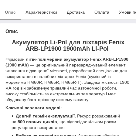
Опис
Характеристики
Доставка
Оплата
Умови п
Опис
Акумулятор Li-Pol для ліхтарів Fenix
ARB-LP1900 1900mAh Li-Pol
Фірмовий
літій-полімерний акумулятор Fenix ARB-LP1900
(1900 mAh)
— це оригінальний перезаряджуваний елемент
живлення підвищеної місткості, розроблений спеціально для
використання в налобних ліхтарях Fenix (сумісний із
моделями HM60R, HM65R, HM65R-T). Завдяки місткості 1900
мА·год він забезпечує тривалий час автономної роботи,
високу стабільність за екстремальних температур і має
вбудовану багаторівневу систему захисту.
Ключові переваги моделі:
Довгий термін експлуатації.
Ресурс розрахований
на
500 повних циклів
, що відповідає кільком рокам
регулярного використання.
Робота на морозі та в спеку.
Акумулятор зберігає