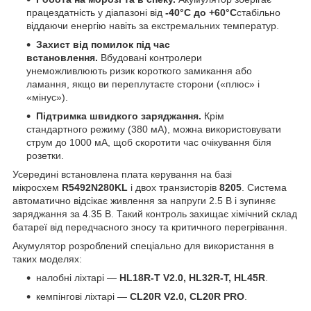
працездатність у діапазоні від
-40°C до +60°C
стабільно
віддаючи енергію навіть за екстремальних температур.
Захист від помилок під час
встановлення.
Вбудовані контролери
унеможливлюють ризик короткого замикання або
ламання, якщо ви переплутаєте сторони («плюс» і
«мінус»).
Підтримка швидкого заряджання.
Крім
стандартного режиму (380 мА), можна використовувати
струм до 1000 мА, щоб скоротити час очікування біля
розетки.
Усередині встановлена плата керування на базі
мікросхем
R5492N280KL
і двох транзисторів
8205
. Система
автоматично відсікає живлення за напруги 2.5 В і зупиняє
заряджання за 4.35 В. Такий контроль захищає хімічний склад
батареї від передчасного зносу та критичного перегрівання.
Акумулятор розроблений спеціально для використання в
таких моделях:
налобні ліхтарі —
HL18R-T V2.0, HL32R-T, HL45R
.
кемпінгові ліхтарі —
CL20R V2.0, CL20R PRO
.