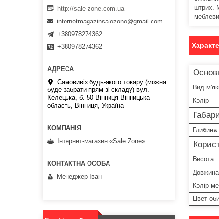
штрих. 
http://sale-zone.com.ua
меблеви
internetmagazinsalezone@gmail.com
+380978274362
Характ
+380978274362
Основ
Самовивіз будь-якого товару (можна
Вид м'як
буде забрати прям зі складу) вул.
Келецька, б. 50 Вінниця Вінницька
Колір
область, Вінниця, Україна
Габари
Глибина
Інтернет-магазин «Sale Zone»
Корист
Висота
Довжина
Менеджер Іван
Колір ме
Цвет об