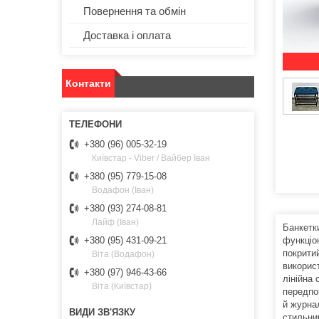
Повернення та обмін
Доставка і оплата
Контакти
+380 (96) 005-32-19
Київстар - Viber / Вайбер Іван
+380 (95) 779-15-08
Водафон (Іван)
+380 (93) 274-08-81
Лайф (Іван)
Банкетки
функціо
+380 (95) 431-09-21
покрити
Віта (Водафон)
викорис
+380 (97) 946-43-66
лінійна
Віта (Київстар)
передпок
й журнал
стильни