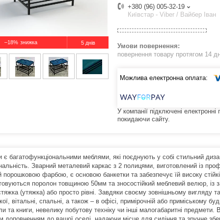
+380 (96) 005-32-19
Київстар - Viber / Вайбер Іван
–18%
5 днів
повернення товару протягом 14 д
У компанії підключені електронні
покидаючи сайту.
 є багатофункціональними меблями, які поєднують у собі стильний дизайн,
нальність. Зварний металевий каркас з 2 полицями, виготовлений із пр
й порошковою фарбою, є основою банкетки та забезпечує їй високу стійкі
товуються поролон товщиною 50мм та зносостійкий меблевий велюр, із за
 стяжка (утяжка) або просто рівні. Завдяки своєму зовнішньому вигляду 
ої, вітальні, спальні, а також – в офісі, примірочній або приміському бу
и та книги, невелику побутову техніку чи інші малогабаритні предмети. В
м доповненням до вашої оселі, надаючи місце для сидіння та зручне збер