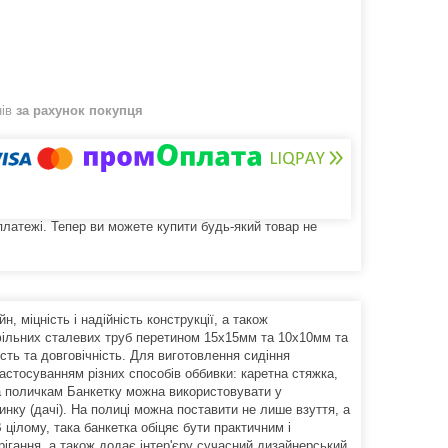
нів
за рахунок покупця
 платежі. Тепер ви можете купити будь-який товар не
 міцність і надійність конструкції, а також
офільних сталевих труб перетином 15х15мм та 10х10мм та
сть та довговічність. Для виготовлення сидіння
стосуванням різних способів оббивки: каретна стяжка,
та поличкам Банкетку можна використовувати у
динку (дачі). На полиці можна поставити не лише взуття, а
 цілому, така банкетка обіцяє бути практичним і
ігання, а також додає інтер'єру сучасний дизайнерський