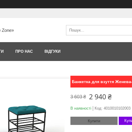
e Zone»
ТИ
ПРО НАС
ВІДГУКИ
Банкетка для взуття Женева
2 940 ₴
3 603 ₴
В наявності
Код:
4010010102003
Купи
Купити