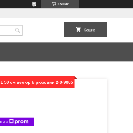
Кошик
Кошик
-1 50 см велюр бірюзовий 2-0-9005
ти з