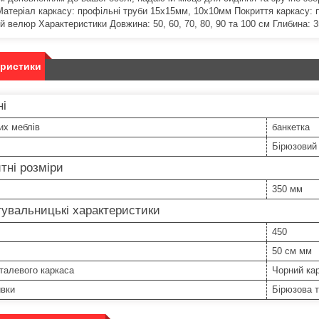
Матеріал каркасу: профільні труби 15х15мм, 10х10мм Покриття каркасу:
й велюр Характеристики Довжина: 50, 60, 70, 80, 90 та 100 см Глибина: 3
еристики
ні
их меблів
банкетка
Бірюзовий
тні розміри
350 мм
увальницькі характеристики
450
50 см мм
талевого каркаса
Чорний кар
ивки
Бірюзова т