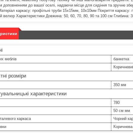
м доповненням до вашої оселі, надаючи місце для сидіння та зручне збер
Матеріал каркасу: профільні труби 15х15мм, 10х10мм Покриття каркасу:
 велюр Характеристики Довжина: 50, 60, 70, 80, 90 та 100 см Глибина: 3
еристики
ні
их меблів
банкетка
Коричневи
тні розміри
350 мм
увальницькі характеристики
780
50 см мм
талевого каркаса
Чорний кар
ивки
Коричнева 