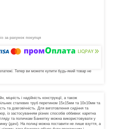
нів
за рахунок покупця
 платежі. Тепер ви можете купити будь-який товар не
 міцність і надійність конструкції, а також
офільних сталевих труб перетином 15х15мм та 10х10мм та
ть та довговічність. Для виготовлення сидіння та
, із застосуванням різних способів оббивки: каретна
вигляду та поличкам Банкетку можна використовувати у
динку (дачі). На полиці можна поставити не лише взуття, а
 цілому, така банкетка обіцяє бути практичним і