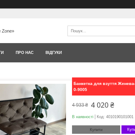
e Zone»
ТИ
ПРО НАС
ВІДГУКИ
Банкетка для взуття Женева
0-9005
4 020 ₴
4 933 ₴
В наявності
Код:
4010190101001
Купи
Купити