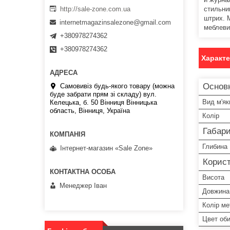
http://sale-zone.com.ua
стильни
штрих. 
internetmagazinsalezone@gmail.com
меблевий
+380978274362
+380978274362
Характ
Основ
Самовивіз будь-якого товару (можна
буде забрати прям зі складу) вул.
Вид м'як
Келецька, б. 50 Вінниця Вінницька
область, Вінниця, Україна
Колір
Габари
Глибина
Інтернет-магазин «Sale Zone»
Корист
Висота
Менеджер Іван
Довжина
Колір ме
Цвет об