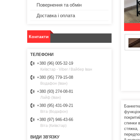
Повернення та обмін
Доставка і оплата
Контакти
+380 (96) 005-32-19
Київстар - Viber / Вайбер Іван
+380 (95) 779-15-08
Водафон (Іван)
+380 (93) 274-08-81
Лайф (Іван)
+380 (95) 431-09-21
Банкетки
функціо
Віта (Водафон)
покрити
+380 (97) 946-43-66
спинки 
Віта (Київстар)
стяжка,
передпок
й журнал