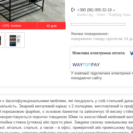
+380 (96) 005-32-19
Київстар - Viber / Вайбер Іван
–19%
40 днів
повернення товару протягом 14 д
У компанії підключені електронні
покидаючи сайту.
 є багатофункціональними меблями, які поєднують у собі стильний дизайн,
нальність. Зварний металевий каркас з 2 полицями, виготовлений із пр
й порошковою фарбою, є основою банкетки та забезпечує їй високу стійкіс
використовуються поролон товщиною 50мм та зносостійкий меблевий велюр
 лінійна стяжка (утяжка) або просто рівні. Завдяки своєму зовнішньому 
ої, вітальні, спальні, а також – в офісі, примірочній або приміському бу
и та книги, невелику побутову техніку чи інші малогабаритні предмети. В