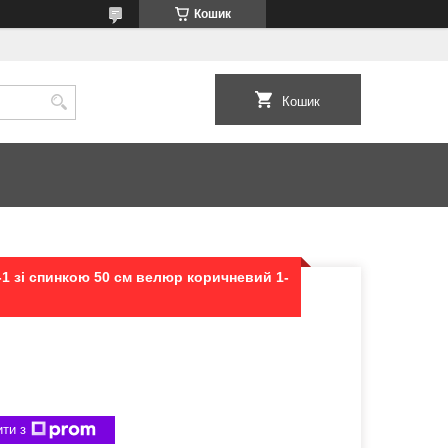
Кошик
Кошик
-1 зі спинкою 50 см велюр коричневий 1-
ти з