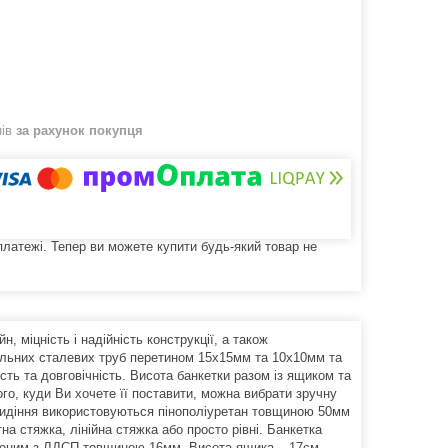
нів
за рахунок покупця
 платежі. Тепер ви можете купити будь-який товар не
 міцність і надійність конструкції, а також
фільних сталевих труб перетином 15х15мм та 10х10мм та
ть та довговічність. Висота банкетки разом із ящиком та
того, куди Ви хочете її поставити, можна вибрати зручну
я сидіння використовуються пінополіуретан товщиною 50мм
на стяжка, лінійна стяжка або просто рівні. Банкетка
леним з ЛДСП товщиною 16мм. Висота ящика – 17см.