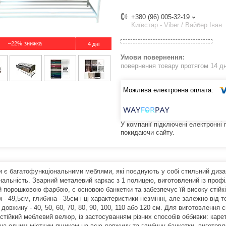
+380 (96) 005-32-19
Київстар - Viber / Вайбер Іван
–22%
4 дні
повернення товару протягом 14 д
У компанії підключені електронні
покидаючи сайту.
 є багатофункціональними меблями, які поєднують у собі стильний дизайн,
нальність. Зварний металевий каркас з 1 полицею, виготовлений із про
й порошковою фарбою, є основою банкетки та забезпечує їй високу стійкіс
 - 49,5см, глибина - 35см і ці характеристики незмінні, але залежно від 
 довжину - 40, 50, 60, 70, 80, 90, 100, 110 або 120 см. Для виготовленн
стійкий меблевий велюр, із застосуванням різних способів оббивки: карет
на одним містким ящиком на всю довжину та глибину банкетки, виготов