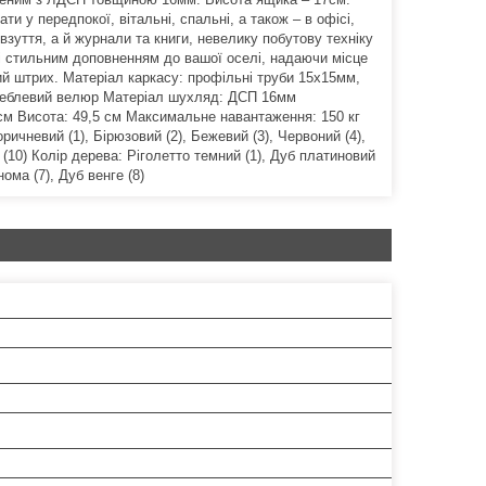
 у передпокої, вітальні, спальні, а також – в офісі,
взуття, а й журнали та книги, невелику побутову техніку
 і стильним доповненням до вашої оселі, надаючи місце
ий штрих. Матеріал каркасу: профільні труби 15х15мм,
 меблевий велюр Матеріал шухляд: ДСП 16мм
5 см Висота: 49,5 см Максимальне навантаження: 150 кг
ричневий (1), Бірюзовий (2), Бежевий (3), Червоний (4),
ий (10) Колір дерева: Ріголетто темний (1), Дуб платиновий
нома (7), Дуб венге (8)