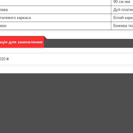
90 см мм
рева
Дуб платин
талевого каркаса
Білий карк
ивки
Бежева тка
ція для замовлення
010 ₴