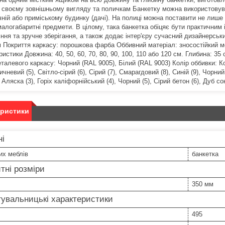
 своєму зовнішньому вигляду та поличкам Банкетку можна використовувати
ній або приміському будинку (дачі). На полиці можна поставити не лише 
 малогабаритні предмети. В цілому, така банкетка обіцяє бути практичним
іння та зручне зберігання, а також додає інтер'єру сучасний дизайнерськ
 Покриття каркасу: порошкова фарба Оббивний матеріал: зносостійкий
истики Довжина: 40, 50, 60, 70, 80, 90, 100, 110 або 120 см. Глибина: 3
талевого каркасу: Чорний (RAL 9005), Білий (RAL 9003) Колір оббивки: Ко
ичневий (5), Світло-сірий (6), Сірий (7), Смарагдовий (8), Синій (9), Чорн
а Аляска (3), Горіх каліфорнійський (4), Чорний (5), Сірий бетон (6), Дуб со
еристики
ні
их меблів
банкетка
тні розміри
350 мм
увальницькі характеристики
495