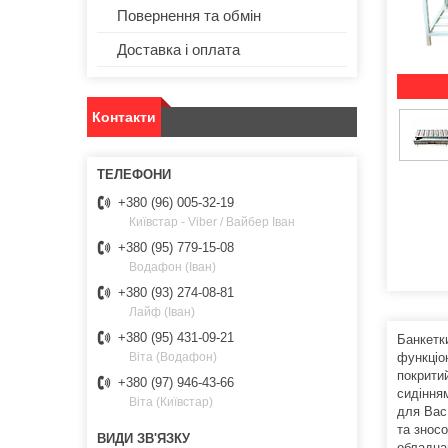
Повернення та обмін
Доставка і оплата
Контакти
+380 (96) 005-32-19
Київстар - Viber / Вайбер Іван
+380 (95) 779-15-08
Водафон (Іван)
+380 (93) 274-08-81
Лайф (Іван)
+380 (95) 431-09-21
Банкетки
функціо
Віта (Водафон)
покрити
+380 (97) 946-43-66
сидінням
Віта (Київстар)
для Вас
та зносо
обладна