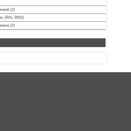
овий (2)
ас (RAL 9003)
нина (3)