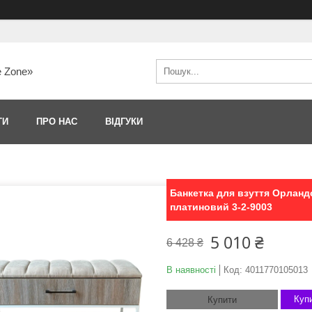
e Zone»
ТИ
ПРО НАС
ВІДГУКИ
Банкетка для взуття Орланд
платиновий 3-2-9003
5 010 ₴
6 428 ₴
В наявності
Код:
4011770105013
Купи
Купити