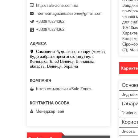
http://sale-zone.com.ua
Завдяки
приміроч
internetmagazinsalezone@gmail.com
чи інші
+380978274362
для сид
10х10мм
+380978274362
Характер
Колір ме
Сіро-кор
(2), Біл
Самовивіз будь-якого товару (можна
буде забрати прям зі складу) вул.
Келецька, б. 50 Вінниця Вінницька
область, Вінниця, Україна
Характ
Основ
Інтернет-магазин «Sale Zone»
Вид м'як
Габари
Менеджер Іван
Глибина
Корист
Висота