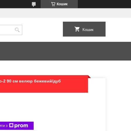
Кошик
Кошик
о-2 90 см велюр бежевий/дуб
ти з