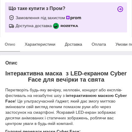
Що таке купити з Пром?
Замовлення під захистом
Доступна доставка
Опис
Характеристики
Доставка
Оплата
Умови п
Опис
Інтерактивна маска з LED-екраном Cyber
Face для вечірки та свята
Перетворіть будь-яку вечірку, хелловін, концерт або експлів-
фестиваль на незабутнє шоу з
інтерактивною маскою
Cyber
Face
! Це ультрасучасний ґаджет, який дає змогу миттєво
змінювати свій вигляд легким помахом руки або через
застосунок на смартфоні. Яскравий LED-екран зображає
десятки анімованих і статичних зображень, роблячи вас
центром уваги в будь-якій компанії.
Головні переваги маски Cyber Face: