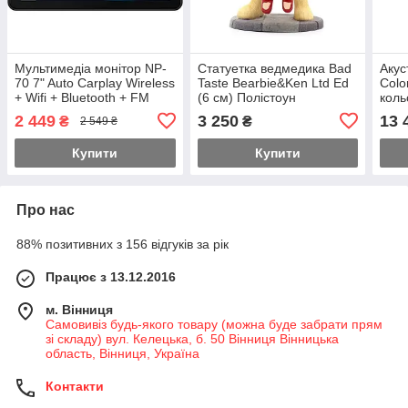
Мультимедіа монітор NP-
Статуетка ведмедика Bad
Акус
70 7" Auto Carplay Wireless
Taste Bearbie&Ken Ltd Ed
Colo
+ Wifi + Bluetooth + FM
(6 см) Полістоун
коль
(Біл
2 449
3 250
13 
₴
₴
2 549 ₴
Купити
Купити
Про нас
88% позитивних з 156 відгуків за рік
Працює з 13.12.2016
м. Вінниця
Самовивіз будь-якого товару (можна буде забрати прям
зі складу) вул. Келецька, б. 50 Вінниця Вінницька
область, Вінниця, Україна
Контакти