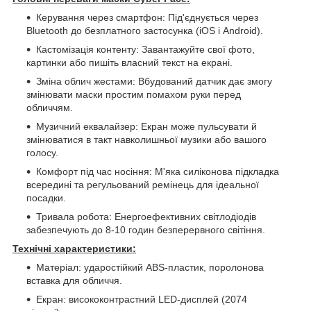
Керування через смартфон: Під'єднується через
Bluetooth до безплатного застосунка (iOS і Android).
Кастомізація контенту: Завантажуйте свої фото,
картинки або пишіть власний текст на екрані.
Зміна облич жестами: Вбудований датчик дає змогу
змінювати маски простим помахом руки перед
обличчям.
Музичний еквалайзер: Екран може пульсувати й
змінюватися в такт навколишньої музики або вашого
голосу.
Комфорт під час носіння: М'яка силіконова підкладка
всередині та регульований ремінець для ідеальної
посадки.
Тривала робота: Енергоефективних світлодіодів
забезпечують до 8-10 годин безперервного світіння.
Технічні характеристики:
Матеріал: ударостійкий ABS-пластик, поролонова
вставка для обличчя.
Екран: висококонтрастний LED-дисплей (2074