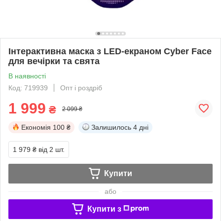
Інтерактивна маска з LED-екраном Cyber Face
для вечірки та свята
В наявності
Код: 719939
Опт і роздріб
1 999
₴
2 099 ₴
Економія
100 ₴
Залишилось
4 дні
1 979 ₴
від 2 шт.
Купити
або
Купити з