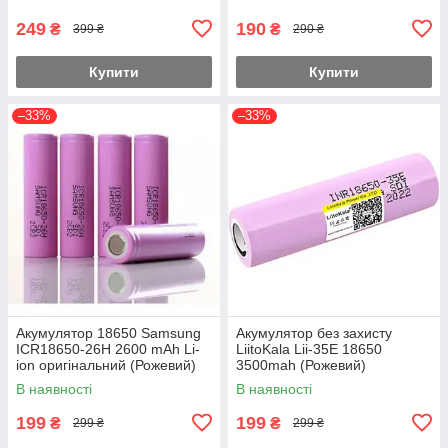
249
190
₴
₴
399 ₴
290 ₴
Купити
Купити
–33%
–33%
Акумулятор 18650 Samsung
Акумулятор без захисту
ICR18650-26H 2600 mAh Li-
LiitoKala Lii-35E 18650
ion оригінальний (Рожевий)
3500mah (Рожевий)
В наявності
В наявності
199
199
₴
₴
299 ₴
299 ₴