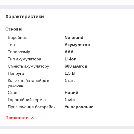
Характеристики
Основні
Виробник
No brand
Тип
Акумулятор
Типорозмір
AAA
Тип акумулятора
Li-Ion
Ємність акумулятору
600 мА/год
Напруга
1.5 В
Кількість батарейок в
1 шт.
упаковці
Стан
Новий
Гарантійний термін
1 міс
Призначення батарейок
Універсальне
Приховати