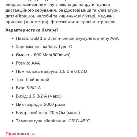
енергоспоживанням і чутливістю до напруги: пульти
дистанційного керування, бездротові миші та клавіатури,
дитячі іграшки, налобні та кишенькові ліхтарі, медичні
прилади (тонометри), фотозвачки та ігрові контролери.
Характеристики батареї
Назва: USB 1,5 В літій-іонний акумулятор типу ААA
Заряджання: кабель Type-C
Ємність: 600 Mah(800mwh)
Розмір: ААA
Номінальна напруга: 1,5 В ± 0,02 В
Тип: Літій-іонний
Вхід: 5 В/2 А
Вихід: 1,5 В/2 А (макс.)
Цикл зарядів: 2000 разів
Внутрішній опір: 20 мОм (макс.)
Температура зберігання: -25°C-45°C
Приховати