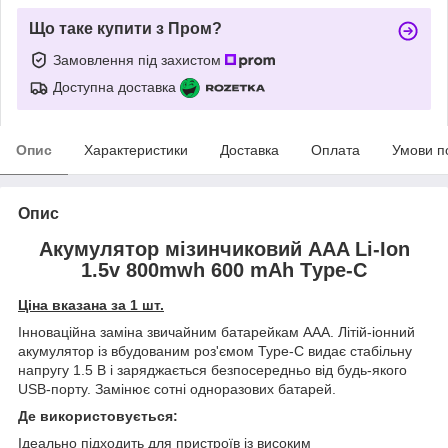
Що таке купити з Пром?
Замовлення під захистом
Доступна доставка
Опис
Характеристики
Доставка
Оплата
Умови п
Опис
Акумулятор мізинчиковий AAA Li-Ion
1.5v 800mwh 600 mAh Тype-C
Ціна вказана за 1 шт.
Інноваційна заміна звичайним батарейкам ААА. Літій-іонний
акумулятор із вбудованим роз'ємом Type-C видає стабільну
напругу 1.5 В і заряджається безпосередньо від будь-якого
USB-порту. Замінює сотні одноразових батарей.
Де використовується:
Ідеально підходить для пристроїв із високим