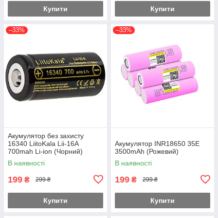
Купити
Купити
–33%
–33%
Акумулятор без захисту
16340 LiitoKala Lii-16A
Акумулятор INR18650 35E
700mah Li-ion (Чорний)
3500mAh (Рожевий)
В наявності
В наявності
199
199
₴
₴
299 ₴
299 ₴
Купити
Купити