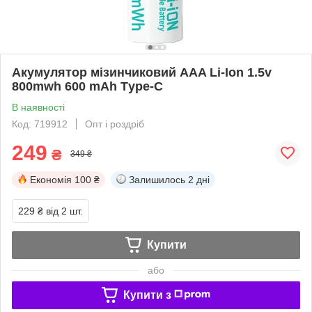
Акумулятор мізинчиковий AAA Li-Ion 1.5v
800mwh 600 mAh Тype-C
В наявності
Код: 719912
Опт і роздріб
249
₴
349 ₴
Економія
100 ₴
Залишилось
2 дні
229 ₴
від 2 шт.
Купити
або
Купити з