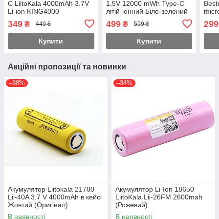
C LiitoKala 4000mAh 3.7V
1.5V 12000 mWh Type-C
Best
Li-ion KING4000
літій-іонний Біло-зелений
mic
349
499
299
₴
₴
449 ₴
599 ₴
Купити
Купити
Акційні пропозиції та новинки
–38%
–34%
Акумулятор Liitokala 21700
Акумулятор Li-Ion 18650
Lii-40A 3.7 V 4000mAh в кейсі
LiitoKala Lii-26FM 2600mah
Жовтий (Оригінал)
(Рожевий)
В наявності
В наявності