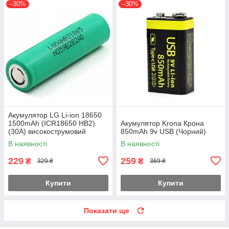
–30%
–30%
Акумулятор LG Li-ion 18650
1500mAh (ICR18650 HB2)
Акумулятор Krona Крона
(30A) високострумовий
850mAh 9v USB (Чорний)
Зелений
В наявності
В наявності
229
259
₴
₴
329 ₴
369 ₴
Купити
Купити
Показати ще