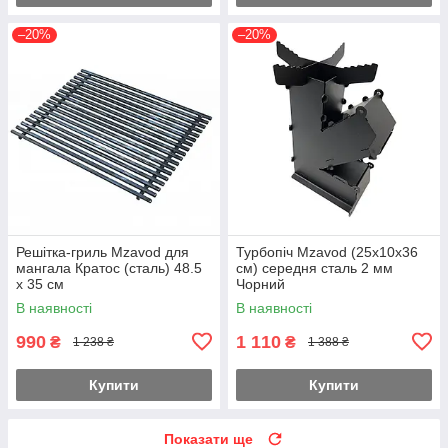
–20%
–20%
Решітка-гриль Mzavod для
Турбопіч Mzavod (25х10х36
мангала Кратос (сталь) 48.5
см) середня сталь 2 мм
х 35 см
Чорний
В наявності
В наявності
990
1 110
₴
₴
1 238 ₴
1 388 ₴
Купити
Купити
Показати ще