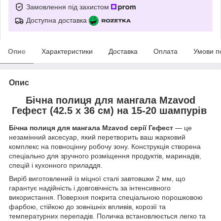
Замовлення під захистом
Доступна доставка
Опис
Характеристики
Доставка
Оплата
Умови п
Опис
Бічна полиця для мангала Mzavod
Гефест (42.5 х 36 см) на 15-20 шампурів
Бічна полиця для мангала Mzavod серії Гефест
— це
незамінний аксесуар, який перетворить ваш жарковий
комплекс на повноцінну робочу зону. Конструкція створена
спеціально для зручного розміщення продуктів, маринадів,
спецій і кухонного приладдя.
Виріб виготовлений із міцної сталі завтовшки 2 мм, що
гарантує надійність і довговічність за інтенсивного
використання. Поверхня покрита спеціальною порошковою
фарбою, стійкою до зовнішніх впливів, корозії та
температурних перепадів. Поличка встановлюється легко та