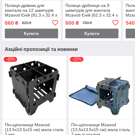
Полиця-дрівник для
Полиця-дрібниця на 9
Поли
мангала на 12 шампурів
шампурів для мангала
манг
Mzavod Єній (81.3 х 32.4 х
Mzavod Єній (62.3 х 32.4 х
Mzav
4 см)
4 см)
4 см
660
600
540
₴
₴
825 ₴
750 ₴
Купити
Купити
Акційні пропозиції та новинки
–20%
–20%
Піч-щіпочниця Mzavod
Піч-щіпочниця Mzavod
(13.5х13.5х15 см) мала сталь
(13.5х13.5х15 см) мала сталь
2 мм
2 мм із чохлом