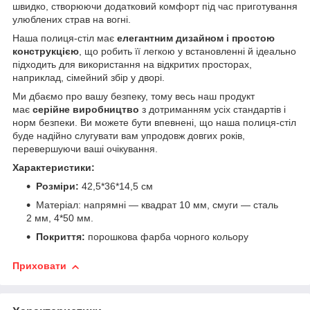
швидко, створюючи додатковий комфорт під час приготування
улюблених страв на вогні.
Наша полиця-стіл має
елегантним дизайном і простою
конструкцією
, що робить її легкою у встановленні й ідеально
підходить для використання на відкритих просторах,
наприклад, сімейний збір у дворі.
Ми дбаємо про вашу безпеку, тому весь наш продукт
має
серійне виробництво
з дотриманням усіх стандартів і
норм безпеки. Ви можете бути впевнені, що наша полиця-стіл
буде надійно слугувати вам упродовж довгих років,
перевершуючи ваші очікування.
Характеристики:
Розміри:
42,5*36*14,5 см
Матеріал: напрямні — квадрат 10 мм, смуги — сталь
2 мм, 4*50 мм.
Покриття:
порошкова фарба чорного кольору
Приховати