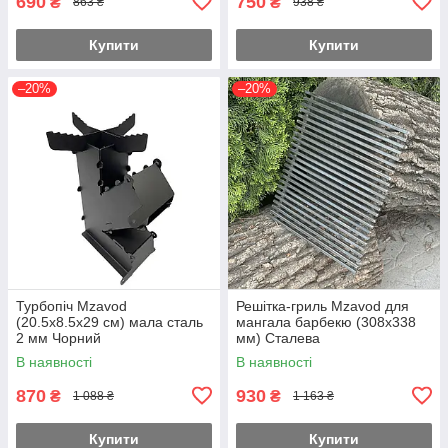
690
750
₴
₴
863 ₴
938 ₴
Купити
Купити
–20%
–20%
Турбопіч Mzavod
Решітка-гриль Mzavod для
(20.5х8.5х29 см) мала сталь
мангала барбекю (308х338
2 мм Чорний
мм) Сталева
В наявності
В наявності
870
930
₴
₴
1 088 ₴
1 163 ₴
Купити
Купити