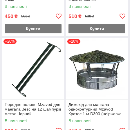
В наявності
В наявності
450
510
₴
₴
563 ₴
638 ₴
Купити
Купити
–20%
–20%
Передня полиця Mzavod для
Димохід для мангала
мангала Зевс на 12 шампурів
одноконтурний Mzavod
метал Чорний
Кратос 1 м D300 (неіржавка
сталь 0.5 мм)
В наявності
В наявності