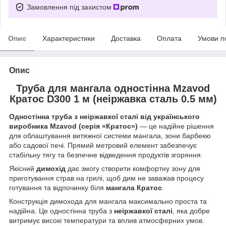
Замовлення під захистом
Опис
Характеристики
Доставка
Оплата
Умови п
Опис
Труба для мангала одностінна Mzavod
Кратос D300 1 м (неіржавка сталь 0.5 мм)
Одностінна труба з неіржавкої сталі від українського
виробника Mzavod (серія «Кратос»)
— це надійне рішення
для облаштування витяжної системи мангала, зони барбекю
або садової печі. Прямий метровий елемент забезпечує
стабільну тягу та безпечне відведення продуктів згоряння.
Якісний
димохід
дає змогу створити комфортну зону для
приготування страв на грилі, щоб дим не заважав процесу
готування та відпочинку біля
мангала Кратос
.
Конструкція димохода для мангала максимально проста та
надійна. Це одностінна труба з
неіржавкої сталі
, яка добре
витримує високі температури та вплив атмосферних умов.