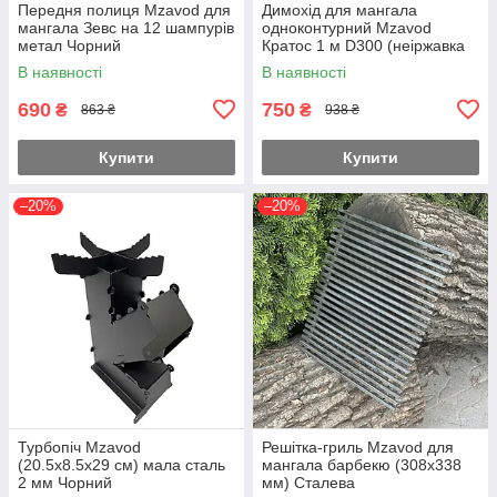
Передня полиця Mzavod для
Димохід для мангала
мангала Зевс на 12 шампурів
одноконтурний Mzavod
метал Чорний
Кратос 1 м D300 (неіржавка
сталь 0.5 мм)
В наявності
В наявності
690
750
₴
₴
863 ₴
938 ₴
Купити
Купити
–20%
–20%
Турбопіч Mzavod
Решітка-гриль Mzavod для
(20.5х8.5х29 см) мала сталь
мангала барбекю (308х338
2 мм Чорний
мм) Сталева