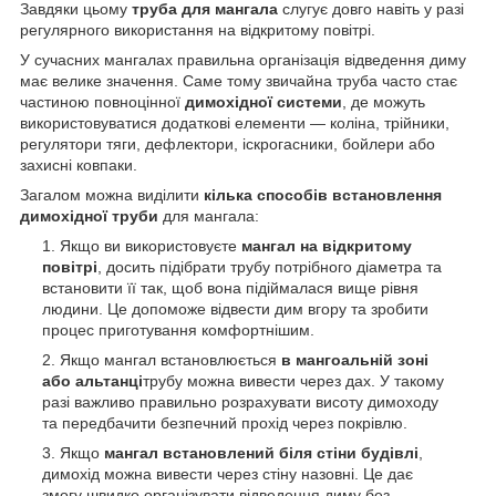
Завдяки цьому
труба для мангала
слугує довго навіть у разі
регулярного використання на відкритому повітрі.
У сучасних мангалах правильна організація відведення диму
має велике значення. Саме тому звичайна труба часто стає
частиною повноцінної
димохідної системи
, де можуть
використовуватися додаткові елементи — коліна, трійники,
регулятори тяги, дефлектори, іскрогасники, бойлери або
захисні ковпаки.
Загалом можна виділити
кілька способів встановлення
димохідної труби
для мангала:
Якщо ви використовуєте
мангал на відкритому
повітрі
, досить підібрати трубу потрібного діаметра та
встановити її так, щоб вона підіймалася вище рівня
людини. Це допоможе відвести дим вгору та зробити
процес приготування комфортнішим.
Якщо мангал встановлюється
в мангоальній зоні
або альтанці
трубу можна вивести через дах. У такому
разі важливо правильно розрахувати висоту димоходу
та передбачити безпечний прохід через покрівлю.
Якщо
мангал встановлений біля стіни будівлі
,
димохід можна вивести через стіну назовні. Це дає
змогу швидко організувати відведення диму без