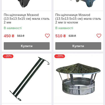
Піч-щіпочниця Mzavod
Піч-щіпочниця Mzavod
(13.5х13.5х15 см) мала сталь
(13.5х13.5х15 см) мала сталь
2 мм
2 мм із чохлом
В наявності
В наявності
450
510
₴
₴
563 ₴
638 ₴
Купити
Купити
–20%
–20%