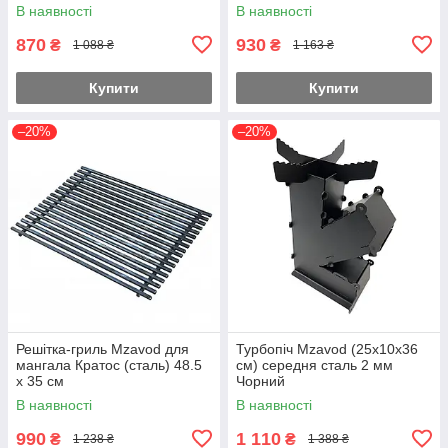
В наявності
В наявності
870
930
₴
₴
1 088 ₴
1 163 ₴
Купити
Купити
–20%
–20%
Решітка-гриль Mzavod для
Турбопіч Mzavod (25х10х36
мангала Кратос (сталь) 48.5
см) середня сталь 2 мм
х 35 см
Чорний
В наявності
В наявності
990
1 110
₴
₴
1 238 ₴
1 388 ₴