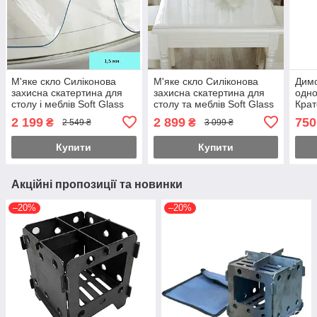
М'яке скло Силіконова
М'яке скло Силіконова
Димо
захисна скатертина для
захисна скатертина для
одно
столу і меблів Soft Glass
столу та меблів Soft Glass
Крат
(2.5х1.0м) Товщина 1.5
(3.2х1.0м) товщина 1,5мм
(неі
2 199
2 899
750
₴
₴
2 549 ₴
3 099 ₴
мм Прозора
Прозора
Купити
Купити
Акційні пропозиції та новинки
–20%
–20%