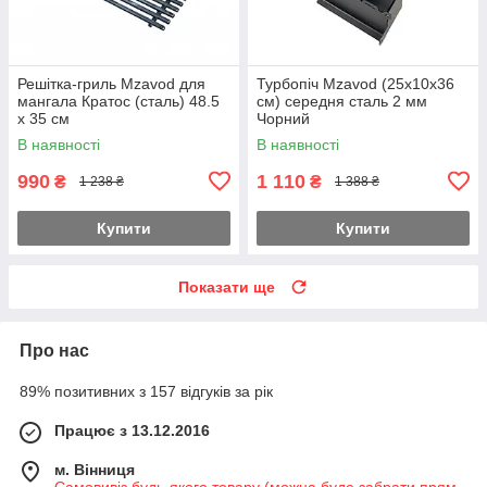
Решітка-гриль Mzavod для
Турбопіч Mzavod (25х10х36
мангала Кратос (сталь) 48.5
см) середня сталь 2 мм
х 35 см
Чорний
В наявності
В наявності
990
1 110
₴
₴
1 238 ₴
1 388 ₴
Купити
Купити
Показати ще
Про нас
89% позитивних з 157 відгуків за рік
Працює з 13.12.2016
м. Вінниця
Самовивіз будь-якого товару (можна буде забрати прям