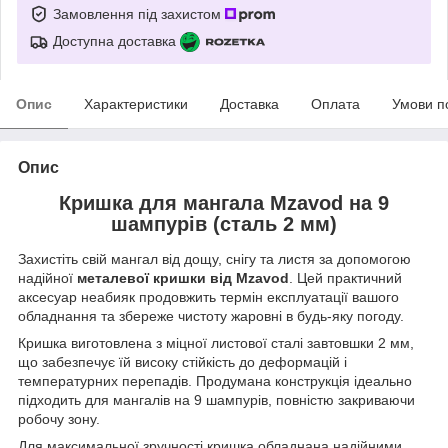
Замовлення під захистом
Доступна доставка
Опис
Характеристики
Доставка
Оплата
Умови п
Опис
Кришка для мангала Mzavod на 9
шампурів (сталь 2 мм)
Захистіть свій мангал від дощу, снігу та листя за допомогою
надійної
металевої кришки від Mzavod
. Цей практичний
аксесуар неабияк продовжить термін експлуатації вашого
обладнання та збереже чистоту жаровні в будь-яку погоду.
Кришка виготовлена з міцної листової сталі завтовшки 2 мм,
що забезпечує їй високу стійкість до деформацій і
температурних перепадів. Продумана конструкція ідеально
підходить для мангалів на 9 шампурів, повністю закриваючи
робочу зону.
Для максимальної зручності кришка обладнана надійними