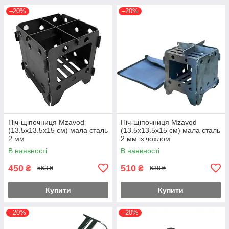
–20%
–20%
Піч-щіпочниця Mzavod
Піч-щіпочниця Mzavod
(13.5х13.5х15 см) мала сталь
(13.5х13.5х15 см) мала сталь
2 мм
2 мм із чохлом
В наявності
В наявності
450
510
₴
₴
563 ₴
638 ₴
Купити
Купити
–20%
–20%