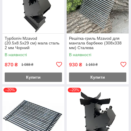
Турбопіч Mzavod
Решітка-гриль Mzavod для
(20.5х8.5х29 см) мала сталь
мангала барбекю (308х338
2 мм Чорний
мм) Сталева
В наявності
В наявності
870
930
₴
₴
1 088 ₴
1 163 ₴
Купити
Купити
–20%
–20%