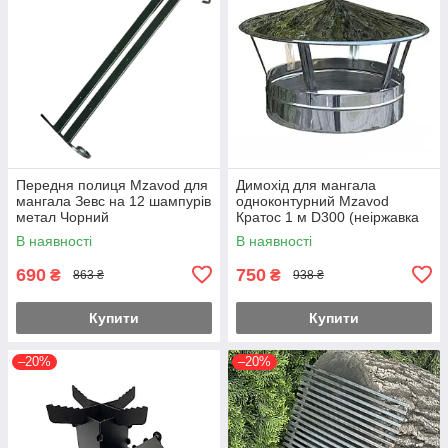
Передня полиця Mzavod для
Димохід для мангала
мангала Зевс на 12 шампурів
одноконтурний Mzavod
метал Чорний
Кратос 1 м D300 (неіржавка
сталь 0.5 мм)
В наявності
В наявності
690
750
₴
₴
863 ₴
938 ₴
Купити
Купити
–20%
–20%