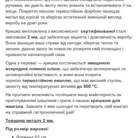
ручками, які дають змогу легко знімати та встановлювати її на
місце. Покриття якісною термостійкою фарбою захищає
метал від корозії та зберігає естетичний зовнішній вигляд
виробу на довгі роки.
Кришка виготовлена з високоякісної
сертифікованої
сталі
завтовшки
2 мм
, що забезпечує міцність і довговічність виробу.
Вона захищає ваші страви від негоди, зберігає тепло та
запахи, даючи змогу їм повністю розкрити свій потенціал і
привнести неповторний смак.
Одна з переваг — кришка постачається
змащеною
всередині лляною олією
, що забезпечує антипригарні та
антикорозійні властивості, а зовні вона покрита
чорною
термостійкою емаллю
, що має високий ступінь
захисту від температурних впливів
до 800 °C.
Не проґавте можливість поліпшити вашу майстерність за
приготуванням шашликів і гриля з нашою
кришкою для
мангала
. Замовте її вже сьогодні та перетворіть свій мангал
на справжній гастрономічний рай!
Товщина металу 2 мм.
Під розмір жаровні:
Довжина 62 см