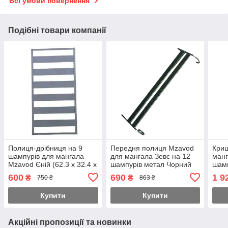
Всі умови повернення
Подібні товари компанії
Полиця-дрібниця на 9
Передня полиця Mzavod
Кри
шампурів для мангала
для мангала Зевс на 12
манг
Mzavod Єній (62.3 х 32.4 х
шампурів метал Чорний
шамп
4 см)
600
690
1 9
₴
₴
750 ₴
863 ₴
Купити
Купити
Акційні пропозиції та новинки