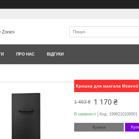
e Zone»
ТИ
ПРО НАС
ВІДГУКИ
Кришка для мангала Mzavod 
1 170 ₴
1 463 ₴
В наявності
Код:
1998210100001
Купи
Купити