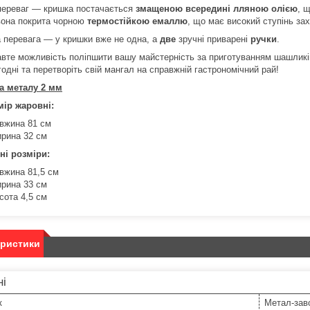
переваг — кришка постачається
змащеною всередині лляною олією
, 
 вона покрита чорною
термостійкою емаллю
, що має високий ступінь за
 перевага — у кришки вже не одна, а
две
зручні приварені
ручки
.
авте можливість поліпшити вашу майстерність за приготуванням шашликі
одні та перетворіть свій мангал на справжній гастрономічний рай!
а металу 2 мм
мір жаровні:
вжина 81 см
рина 32 см
ні розміри:
вжина 81,5 см
рина 33 см
сота 4,5 см
еристики
ні
к
Метал-зав