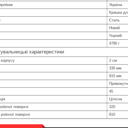
иробник
Україна
Кришка дл
л
Сталь
Новий
Чорний
4780 г
увальницькі характеристики
 корпусу
2 см
330 мм
815 мм
Прямокутн
45
ція
Цілісна
обочої поверхні
320
робочої поверхні
810