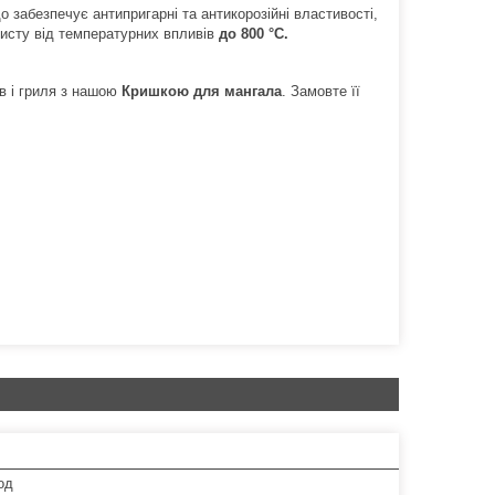
що забезпечує антипригарні та антикорозійні властивості,
хисту від температурних впливів
до 800 °C.
в і гриля з нашою
Кришкою для мангала
. Замовте її
од