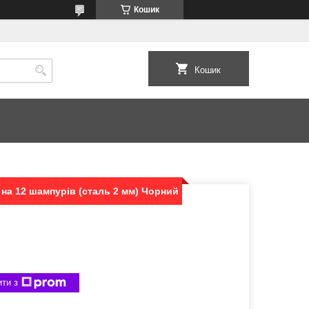
Кошик
Кошик
на 12 шампурів (сталь 2 мм) Чорний
ти з