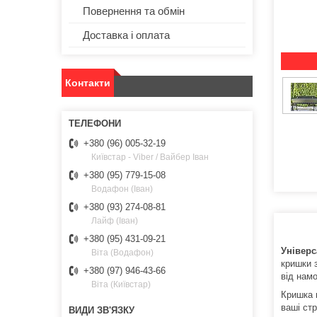
Повернення та обмін
Доставка і оплата
Контакти
+380 (96) 005-32-19
Київстар - Viber / Вайбер Іван
+380 (95) 779-15-08
Водафон (Іван)
+380 (93) 274-08-81
Лайф (Іван)
+380 (95) 431-09-21
Універс
Віта (Водафон)
кришки 
+380 (97) 946-43-66
від нам
Віта (Київстар)
Кришка 
ваші стр