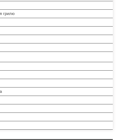
я грилю
а