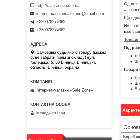
Одна з 
http://sale-zone.com.ua
а зовні
internetmagazinsalezone@gmail.com
Ще одна
+380978274362
Не проґ
+380978274362
вже сьог
Товщин
Під роз
Самовивіз будь-якого товару (можна
До
буде забрати прям зі складу) вул.
Ши
Келецька, б. 50 Вінниця Вінницька
область, Вінниця, Україна
Габарит
До
Ши
Ви
Інтернет-магазин «Sale Zone»
Характ
Менеджер Іван
Основ
Виробни