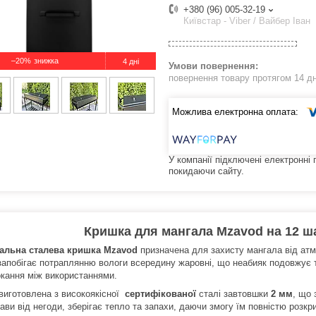
+380 (96) 005-32-19
Київстар - Viber / Вайбер Іван
–20%
4 дні
повернення товару протягом 14 д
У компанії підключені електронні
покидаючи сайту.
Кришка для мангала Mzavod на 12 ша
альна сталева кришка Mzavod
призначена для захисту мангала від атм
запобігає потраплянню вологи всередину жаровні, що неабияк подовжує т
окання між використаннями.
виготовлена з високоякісної
сертифікованої
сталі завтовшки
2 мм
, що 
ави від негоди, зберігає тепло та запахи, даючи змогу їм повністю розкр