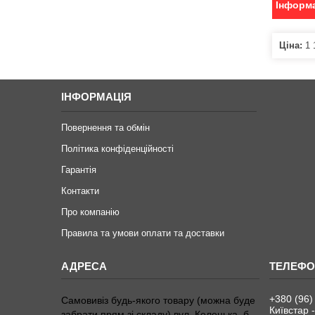
Інформа
Ціна:
1 
ІНФОРМАЦІЯ
Повернення та обмін
Політика конфіденційності
Гарантія
Контакти
Про компанію
Правила та умови оплати та доставки
+380 (96)
Самовивіз будь-якого товару (можна буде
Київстар -
забрати прям зі складу) вул. Келецька, б.