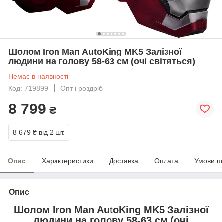
Шолом Iron Man AutoKing MK5 Залізної
людини на голову 58-63 см (очі світяться)
Немає в наявності
Код: 719899
Опт і роздріб
8 799
₴
8 679 ₴
від 2 шт.
Опис
Характеристики
Доставка
Оплата
Умови п
Опис
Шолом Iron Man AutoKing MK5 Залізної
людини на голову 58-63 см (очі