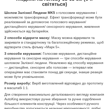
світяться)
Шолом Залізної Людини MK5
з голосовим керуванням і
можливістю трансформації. Ефект трансформації може бути
реалізований за допомогою голосового керування/
дистанційного керування/ сенсорного керування, живлення
здійснюється від батарейок.
2 способи відкрити маску:
Маску можна відкривати та
закривати в стандартному та багатосекційному режимах, щоб
відтворити стиль фільму «Марк 5».
3 способи керування:
Голосове керування, дистанційне
керування та сенсорне керування — три способи керування
шоломом Залізної людини. Незалежно від способу керування
— дистанційне, сенсорне або голосове — інтервал між
операціями має становити понад дві секунди, інакше реакція
може бути уповільненою.
Розмір виробу:
Виріб виготовлений відповідно до прототипу
в масштабі 1:1.
Для створення максимально деталізованого вигляду компанія
AutoKing використовує ручне збирання та ручне оздоблення
більшості елементів конструкції. Через особливості ручного
виробництва допускаються незначні мікронеровності, дрібні