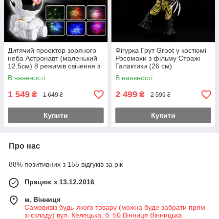
Дитячий проектор зоряного
Фігурка Грут Groot у костюмі
неба Астронавт (маленький
Росомахи з фільму Стражі
12.5см) 8 режимів свічення з
Галактики (26 см)
пультом Білий
В наявності
В наявності
1 549
2 499
₴
₴
1 649 ₴
2 599 ₴
Купити
Купити
Про нас
88% позитивних з 155 відгуків за рік
Працює з 13.12.2016
м. Вінниця
Самовивіз будь-якого товару (можна буде забрати прям
зі складу) вул. Келецька, б. 50 Вінниця Вінницька