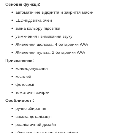
Основні функції:
автоматичне відкриття й закриття маски
LED-підсвітка очей
зміна кольору підсвітки
увімкнення і вимикання звуку
Живлення шолома: 4 батарейки AAA
Живлення пульта: 2 батарейки AAA
Призначення:
колекціонування
косплей
фотосесії
тематичні вечірки
Особливості:
ручне збирання
висока деталізація
реалістичний дизайн
вбудовані електронні механізми