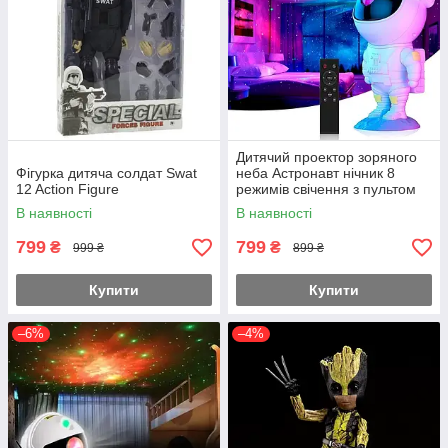
Дитячий проектор зоряного
Фігурка дитяча солдат Swat
неба Астронавт нічник 8
12 Action Figure
режимів свічення з пультом
(Білий)
В наявності
В наявності
799
799
₴
₴
999 ₴
899 ₴
Купити
Купити
–6%
–4%