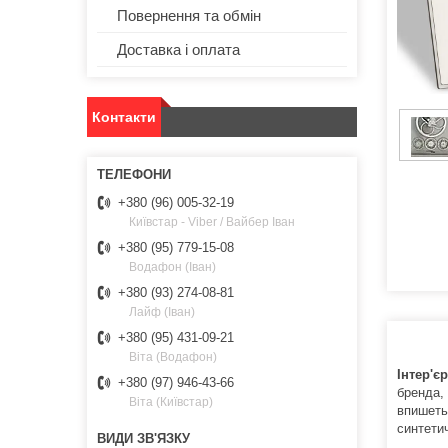
Повернення та обмін
Доставка і оплата
Контакти
+380 (96) 005-32-19
Київстар - Viber / Вайбер Іван
+380 (95) 779-15-08
Водафон (Іван)
+380 (93) 274-08-81
Лайф (Іван)
+380 (95) 431-09-21
Віта (Водафон)
Інтер'є
+380 (97) 946-43-66
бренда, 
Віта (Київстар)
впишеть
синтетич