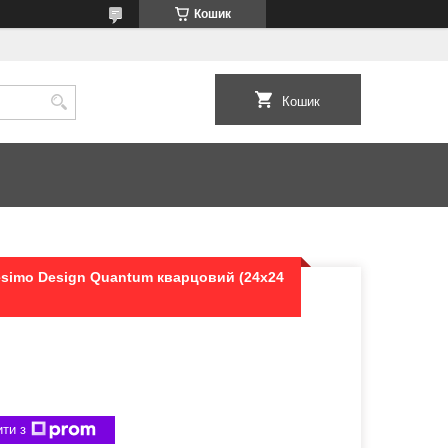
Кошик
Кошик
esimo Design Quantum кварцовий (24х24
ти з