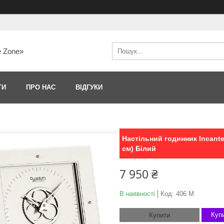
e Zone»
ТИ
ПРО НАС
ВІДГУКИ
Настільний годинник Incant
см) Білий
7 950 ₴
В наявності
Код:
406 M
Купи
Купити