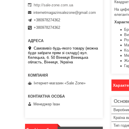
Квадрат
http://sale-zone.com.ua
На цифе
internetmagazinsalezone@gmail.com
елегант
+380978274362
Характе
+380978274362
Бр
Ви
Ро
Ма
Самовивіз будь-якого товару (можна
Ко
буде забрати прям зі складу) вул.
Ме
Келецька, б. 50 Вінниця Вінницька
Жи
область, Вінниця, Україна
Га
Інтернет-магазин «Sale Zone»
Характ
Основ
Менеджер Іван
Виробни
Країна в
Тип годи