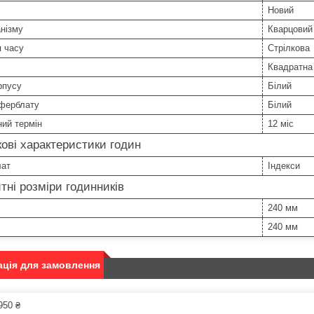
Новий
нізму
Кварцовий
я часу
Стрілкова
Квадратна
рпусу
Білий
иферблату
Білий
ний термін
12 міс
ові характеристики годин
ат
Індекси
тні розміри годинників
240 мм
240 мм
ція для замовлення
950 ₴