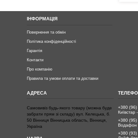
ІНФОРМАЦІЯ
Повернення та обмін
Політика конфіденційності
Гарантія
Контакти
Про компанію
Правила та умови оплати та доставки
+380 (96)
Самовивіз будь-якого товару (можна буде
Київстар -
забрати прям зі складу) вул. Келецька, б.
50 Вінниця Вінницька область, Вінниця,
+380 (95)
Водафон 
Україна
+380 (93)