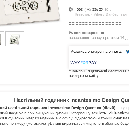
+380 (96) 005-32-19
Київстар - Viber / Вайбер Іван
повернення товару протягом 14 д
У компанії підключені електронні
покидаючи сайту.
Настільний годинник Incantesimo Design Qu
рний настільний годинник Incantesimo Design Quantum (білий)
— це пр
який поєднує в собі вишуканий дизайн і бездоганну точність. Мінімаліст
ся в сучасний інтер'єр будинку або офісу, підкреслюючи тонкий смак вл
ного полімеру (метакрилату), який вирізняється міцністю й зберігає безд