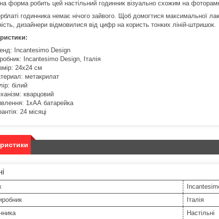
на форма робить цей настільний годинник візуально схожим на фоторамку,
рблаті годинника немає нічого зайвого. Щоб домогтися максимальної лако
ність, дизайнери відмовилися від цифр на користь тонких ліній-штришок.
ристики:
енд: Incantesimo Design
робник: Incantesimo Design, Італія
змір: 24х24 см
териал: метакрилат
лір: білий
ханізм: кварцовий
влення: 1хАА батарейка
рантія: 24 місяці
еристики
ні
к
Incantesim
иробник
Італія
нника
Настільні