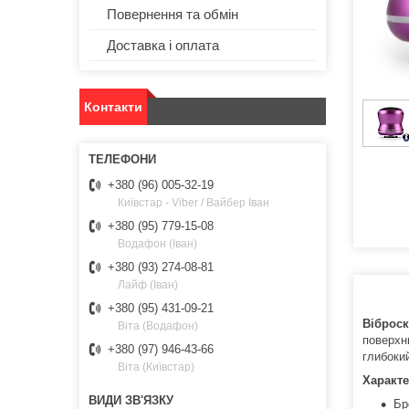
Повернення та обмін
Доставка і оплата
Контакти
+380 (96) 005-32-19
Київстар - Viber / Вайбер Іван
+380 (95) 779-15-08
Водафон (Іван)
+380 (93) 274-08-81
Лайф (Іван)
+380 (95) 431-09-21
Віброск
Віта (Водафон)
поверхню
+380 (97) 946-43-66
глибокий
Віта (Київстар)
Характе
Бр