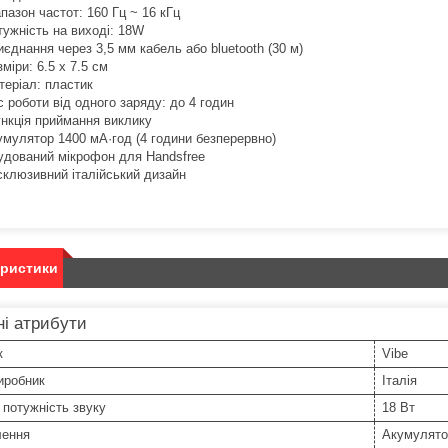
апазон частот: 160 Гц ~ 16 кГц
тужність на виході: 18W
иєднання через 3,5 мм кабель або bluetooth (30 м)
зміри: 6.5 х 7.5 см
теріал: пластик
с роботи від одного заряду: до 4 годин
нкція приймання виклику
умулятор 1400 мА·год (4 години безперервно)
удований мікрофон для Handsfree
склюзивний італійський дизайн
еристики
і атрибути
к
Vibe
иробник
Італія
потужність звуку
18 Вт
лення
Акумулято