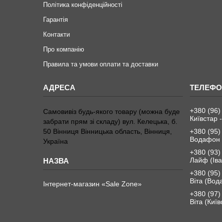
Політика конфіденційності
Гарантія
Контакти
Про компанію
Правила та умови оплати та доставки
+380 (96)
Самовивіз будь-якого товару (можна буде
Київстар -
забрати прям зі складу) вул. Келецька, б.
50 Вінниця Вінницька область, Вінниця,
+380 (95)
Водафон 
Україна
+380 (93)
Лайф (Іва
+380 (95)
Віта (Вод
Інтернет-магазин «Sale Zone»
+380 (97)
Віта (Київ