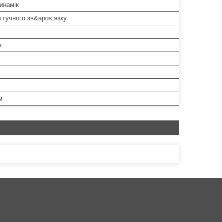
динамік
 гучного зв&apos;язку
е
м