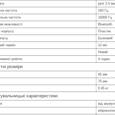
йси
jack 3.5 м
на частота
160 Гц
льна частота
16000 Гц
ві можливості
Bluetooth
 корпусу
Пластик
рпусу
Бузковий
ний термін
12 міс
Новий
номної роботи
4 годин
тні розміри
65 мм
75 мм
0.45 кг
увальницькі характеристики
ня
від акуму
віброколон