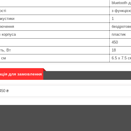
bluetooth 
ості
з функцією
акустики
1
ключення
бездротов
 корпуса
пластик
450
ть, Вт
18
, см
6.5 х 7.5 с
ція для замовлення
450 ₴