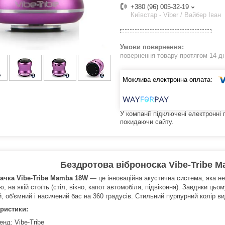
+380 (96) 005-32-19
Київстар - Viber / Вайбер Іван
повернення товару протягом 14 д
У компанії підключені електронні
покидаючи сайту.
Бездротова віброноска Vibe-Tribe M
ачка Vibe-Tribe Mamba 18W
— це інноваційна акустична система, яка не 
, на якій стоїть (стіл, вікно, капот автомобіля, підвіконня). Завдяки 
, об'ємний і насичений бас на 360 градусів. Стильний пурпурний колір ви
ристики:
енд: Vibe-Tribe