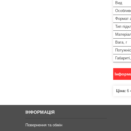
Вид
Особлив
Формат 
Тип під
Матеріал
Вага, г
Потужніс
Габариті
Інформа
Ціна:
6 
ІНФОРМАЦІЯ
Повернення та обмін