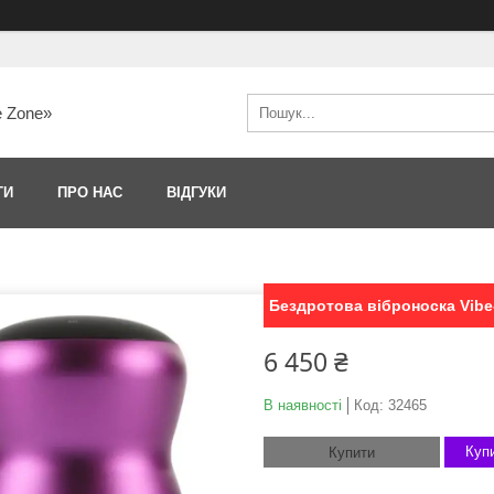
e Zone»
ТИ
ПРО НАС
ВІДГУКИ
Бездротова віброноска Vibe-
6 450 ₴
В наявності
Код:
32465
Купи
Купити