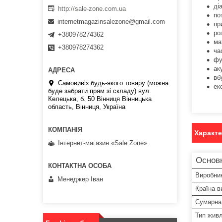
ді
http://sale-zone.com.ua
по
internetmagazinsalezone@gmail.com
пр
ро
+380978274362
ма
+380978274362
ча
фу
ак
вб
Самовивіз будь-якого товару (можна
ек
буде забрати прям зі складу) вул.
Келецька, б. 50 Вінниця Вінницька
область, Вінниця, Україна
Характ
Інтернет-магазин «Sale Zone»
Основн
Виробни
Менеджер Іван
Країна в
Сумарна 
Тип жив