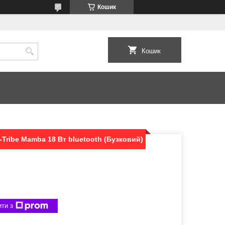
Кошик
Кошик
Tribe Mamba 18 Вт bluetooth (Бузковий)
ти з