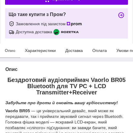
Що таке купити з Пром?
Замовлення під захистом
Доступна доставка
Опис
Характеристики
Доставка
Оплата
Умови п
Опис
Бездротовий аудіоприймач Vaorlo BR05
Bluetooth для TV PC + LCD
Transmitter+Receiver
Забудьте про дроти й оновіть вашу аудіосистему!
Vaorlo BR05
— це універсальний девайс, який може як
передавати, так і приймати звуковий сигнал через Bluetooth.
Головна фішка моделі — яскравий LCD-екран, який
позбавляє «сліпого» під'єднання: ви завжди бачите, який