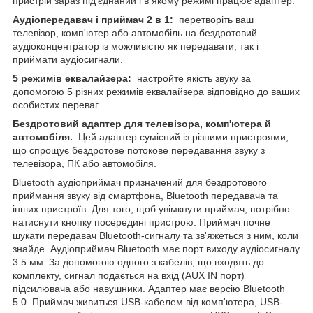
пристрій зараз під'єднаний і в якому режимі працює адаптер.
Аудіопередавач і приймач 2 в 1:
перетворіть ваш
телевізор, комп'ютер або автомобіль на бездротовий
аудіоконцентратор із можливістю як передавати, так і
приймати аудіосигнали.
5 режимів еквалайзера:
настройте якість звуку за
допомогою 5 різних режимів еквалайзера відповідно до ваших
особистих переваг.
Бездротовий адаптер для телевізора, комп'ютера й
автомобіля.
Цей адаптер сумісний із різними пристроями,
що спрощує бездротове потокове передавання звуку з
телевізора, ПК або автомобіля.
Bluetooth аудіоприймач призначений для бездротового
приймання звуку від смартфона, Bluetooth передавача та
інших пристроїв. Для того, щоб увімкнути приймач, потрібно
натиснути кнопку посередині пристрою. Приймач почне
шукати передавач Bluetooth-сигналу та зв'яжеться з ним, коли
знайде. Аудіоприймач Bluetooth має порт виходу аудіосигналу
3.5 мм. За допомогою одного з кабелів, що входять до
комплекту, сигнал подається на вхід (AUX IN порт)
підсилювача або навушники. Адаптер має версію Bluetooth
5.0. Приймач живиться USB-кабелем від комп'ютера, USB-