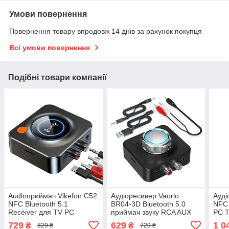
Умови повернення
Повернення товару впродовж 14 днів за рахунок покупця
Всі умови повернення
Подібні товари компанії
Audioприймач Vikefon C52
Аудіоресивер Vaorlo
Ауді
NFC Bluetooth 5.1
BR04-3D Bluetooth 5.0
NFC 
Receiver для TV PC
приймач звуку RCA AUX
PC T
729
629
1 0
₴
₴
829 ₴
729 ₴