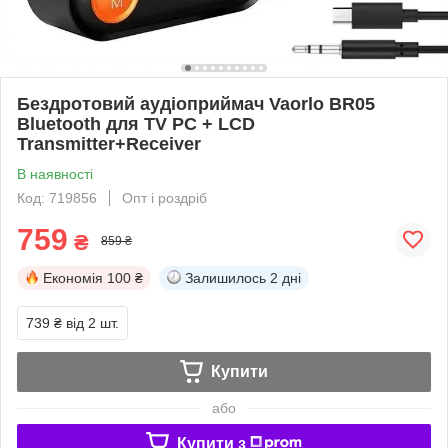
Бездротовий аудіоприймач Vaorlo BR05
Bluetooth для TV PC + LCD
Transmitter+Receiver
В наявності
Код: 719856
Опт і роздріб
759
₴
859 ₴
Економія
100 ₴
Залишилось
2 дні
739 ₴
від 2 шт.
Купити
або
Купити з