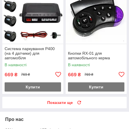
Система паркування P400
(на 4 датчики) для
Кнопки RX-01 для
автомобіля
автомобільного керма
В наявності
В наявності
669
669
₴
₴
769 ₴
769 ₴
Купити
Купити
Показати ще
Про нас