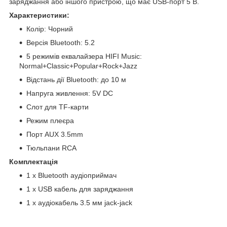
заряджання або іншого пристрою, що має USB-порт 5 В.
Характеристики:
Колір: Чорний
Версія Bluetooth: 5.2
5 режимів еквалайзера HIFI Music:
Normal+Classic+Popular+Rock+Jazz
Відстань дії Bluetooth: до 10 м
Напруга живлення: 5V DC
Слот для TF-карти
Режим плеєра
Порт AUX 3.5mm
Тюльпани RCA
Комплектація
1 x Bluetooth аудіоприймач
1 x USB кабель для заряджання
1 x аудіокабель 3.5 мм jack-jack