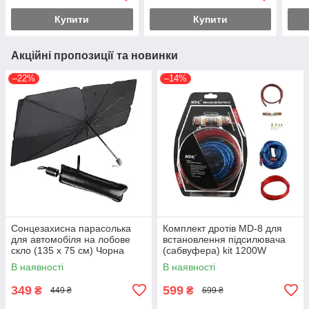
Купити
Купити
Акційні пропозиції та новинки
–22%
–14%
Сонцезахисна парасолька
Комплект дротів MD-8 для
для автомобіля на лобове
встановлення підсилювача
скло (135 х 75 см) Чорна
(сабвуфера) kit 1200W
В наявності
В наявності
349
599
₴
₴
449 ₴
699 ₴