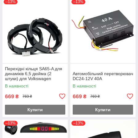
–13%
–13%
Перехідні кільця SA65-A для
динаміків 6,5 дюйма (2
Автомобільний перетворювач
штуки) для Volkswagen
DC24-12V 40A
В наявності
В наявності
669
669
₴
₴
769 ₴
769 ₴
Купити
Купити
–13%
–13%