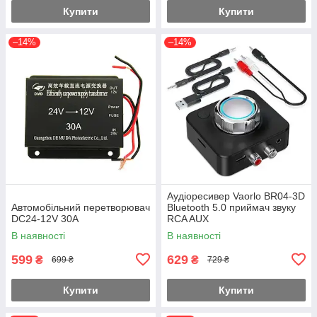
Купити
Купити
–14%
–14%
Аудіоресивер Vaorlo BR04-3D
Автомобільний перетворювач
Bluetooth 5.0 приймач звуку
DC24-12V 30A
RCA AUX
В наявності
В наявності
599
629
₴
₴
699 ₴
729 ₴
Купити
Купити