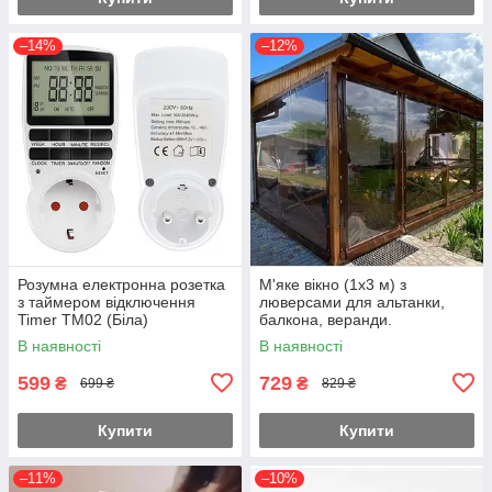
–14%
–12%
Розумна електронна розетка
М'яке вікно (1х3 м) з
з таймером відключення
люверсами для альтанки,
Timer TM02 (Біла)
балкона, веранди.
В наявності
В наявності
599
729
₴
₴
699 ₴
829 ₴
Купити
Купити
–11%
–10%