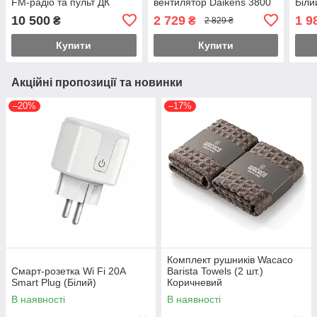
FM-радіо та пульт ДК
вентилятор Daikens 3800
Біли
W 8 л (Білий)
10 500
2 729
1 9
₴
₴
2 829 ₴
Купити
Купити
Акційні пропозиції та новинки
–20%
–17%
Комплект рушників Wacaco
Смарт-розетка Wi Fi 20А
Barista Towels (2 шт.)
Smart Plug (Білий)
Коричневий
В наявності
В наявності