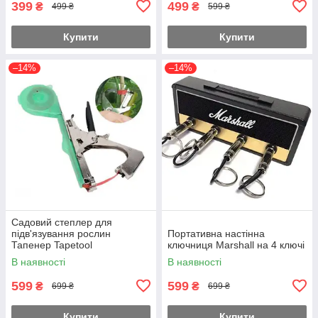
399
499
₴
₴
499 ₴
599 ₴
Купити
Купити
–14%
–14%
Садовий степлер для
підв'язування рослин
Портативна настінна
Тапенер Tapetool
ключниця Marshall на 4 ключі
В наявності
В наявності
599
599
₴
₴
699 ₴
699 ₴
Купити
Купити