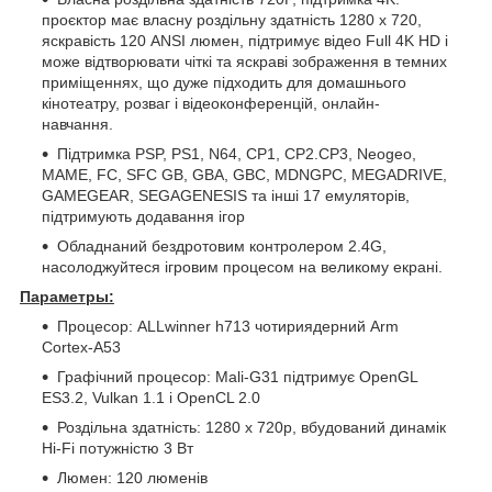
проєктор має власну роздільну здатність 1280 x 720,
яскравість 120 ANSI люмен, підтримує відео Full 4K HD і
може відтворювати чіткі та яскраві зображення в темних
приміщеннях, що дуже підходить для домашнього
кінотеатру, розваг і відеоконференцій, онлайн-
навчання.
Підтримка PSP, PS1, N64, CP1, CP2.CP3, Neogeo,
MAME, FC, SFC GB, GBA, GBC, MDNGPC, MEGADRIVE,
GAMEGEAR, SEGAGENESIS та інші 17 емуляторів,
підтримують додавання ігор
Обладнаний бездротовим контролером 2.4G,
насолоджуйтеся ігровим процесом на великому екрані.
Параметры:
Процесор: ALLwinner h713 чотириядерний Arm
Cortex-A53
Графічний процесор: Mali-G31 підтримує OpenGL
ES3.2, Vulkan 1.1 і OpenCL 2.0
Роздільна здатність: 1280 x 720p, вбудований динамік
Hi-Fi потужністю 3 Вт
Люмен: 120 люменів