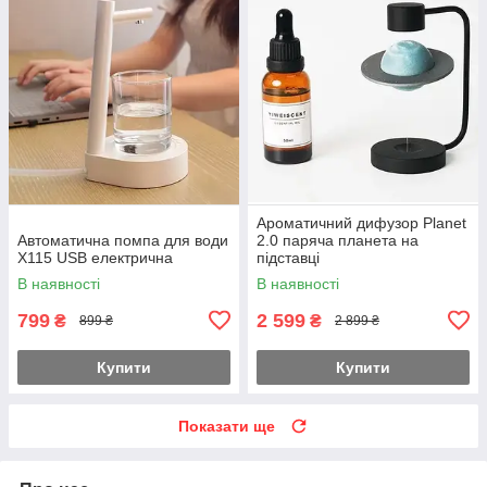
Ароматичний дифузор Planet
Автоматична помпа для води
2.0 паряча планета на
X115 USB електрична
підставці
В наявності
В наявності
799
2 599
₴
₴
899 ₴
2 899 ₴
Купити
Купити
Показати ще