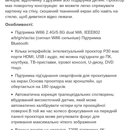
вечорів, відпочинку з друзями або подарунка дитині. Проєктор
має поворотну конструкцію: ви можете легко спрямувати
картинку на стіну, скошений тканинний екран або навіть на
стелю, щоб дивитися відео лежачи.
Особливості:
Підтримка Wifi6 2.4G/5.8G dual Wifi, IEEE802
a/b/g/n/ac/ax (сигнал Wifi6 сильніше) Підтримка
Bluetooth
Кілька інтерфейсів: інтелектуальний проєктор P30 має
порти HDMI, USB і аудіо, які можна під'єднати до ПК,
ноутбука, ТВ-приставки, ігрової консолі, U-диску, DVD
тощо.
Підтримка під'єднання смартфонів для проєктування
на екран.Основа проєктора має кронштейн, що
обертається на 180 градусів.
Автоматична корекція трапецеїдальних спотворень:
вбудований високоточний датчик, який може
автоматично калібрувати чотири кути проєкційної
поверхні.В той же час колесо фокусування на передній
панелі проєктора може регулювати фокус для
отримання максимально чіткого зображення
Власна роздільна здатність 720P, підтримка 4K: