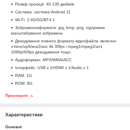
Розмір проєкції: 40-130 дюймів
Система: система Android 11
Wi-Fi: 2.4G/5G/BT4.1
Зображенняформати: jpg, bmp, png, підтримка
масштабування зображень
Декодування повного формату відеофайла: включно
з hevc/vp9/avs2/avc 4k 30fps і mpeg1/mpeg2/av1
1080p/60fps декодування тощо.
Аудіоформат: MP3/WMA/ACC
Інтерфейс: USB x 1/HDMI x 1/Audio x 1
RAM: 1G
ROM: 8G
Приховати
Характеристики
Основні