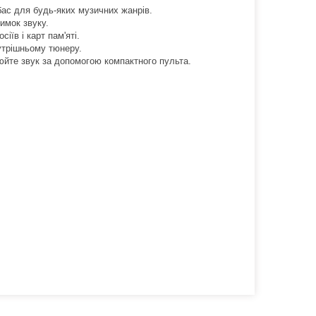
бас для будь-яких музичних жанрів.
имок звуку.
їв і карт пам'яті.
утрішньому тюнеру.
юйте звук за допомогою компактного пульта.