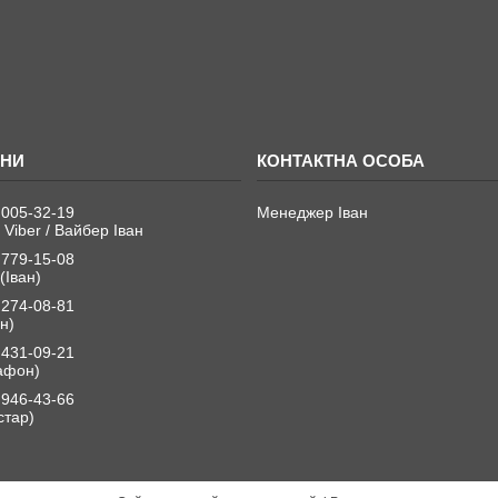
 005-32-19
Менеджер Іван
 Viber / Вайбер Іван
 779-15-08
(Іван)
 274-08-81
н)
 431-09-21
афон)
 946-43-66
стар)