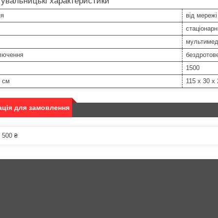
увальницькі характеристики
ня
від мережі
стаціонарн
мультимед
ключення
бездротов
1500
, см
115 x 30 x 
ція для замовлення
 500 ₴