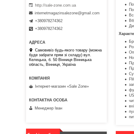
По
http://sale-zone.com.ua
По
internetmagazinsalezone@gmail.com
Вс
Вб
+380978274362
Ди
+380978274362
Характе
Бр
Ро
Самовивіз будь-якого товару (можна
Оп
буде забрати прям зі складу) вул.
Но
Келецька, б. 50 Вінниця Вінницька
Пі
область, Вінниця, Україна
Пі
Су
FM
за
Інтернет-магазин «Sale Zone»
фу
US
чи
вх
Менеджер Іван
пу
пи