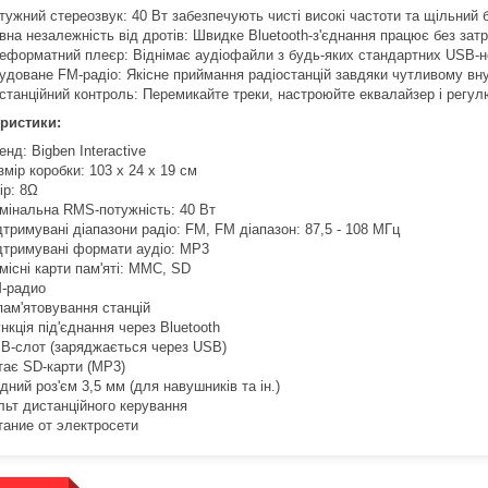
тужний стереозвук: 40 Вт забезпечують чисті високі частоти та щільний 
вна незалежність від дротів: Швидке Bluetooth-з'єднання працює без затр
еформатний плеєр: Віднімає аудіофайли з будь-яких стандартних USB-носі
удоване FM-радіо: Якісне приймання радіостанцій завдяки чутливому вн
станційний контроль: Перемикайте треки, настроюйте еквалайзер і регул
ристики:
енд: Bigben Interactive
змір коробки: 103 х 24 х 19 см
ір: 8Ω
мінальна RMS-потужність: 40 Вт
дтримувані діапазони радіо: FM, FM діапазон: 87,5 - 108 МГц
дтримувані формати аудіо: MP3
місні карти пам'яті: MMC, SD
-радио
пам'ятовування станцій
нкція під'єднання через Bluetooth
B-слот (заряджається через USB)
тає SD-карти (MP3)
ідний роз'єм 3,5 мм (для навушників та ін.)
льт дистанційного керування
тание от электросети