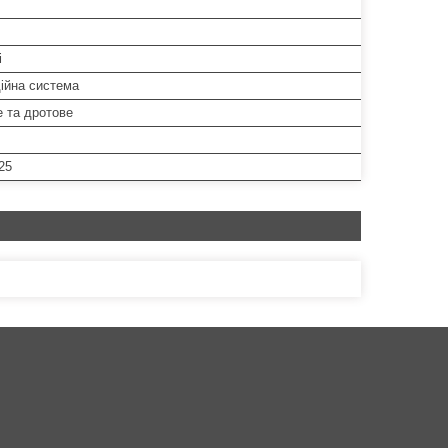
і
ійна система
е та дротове
25