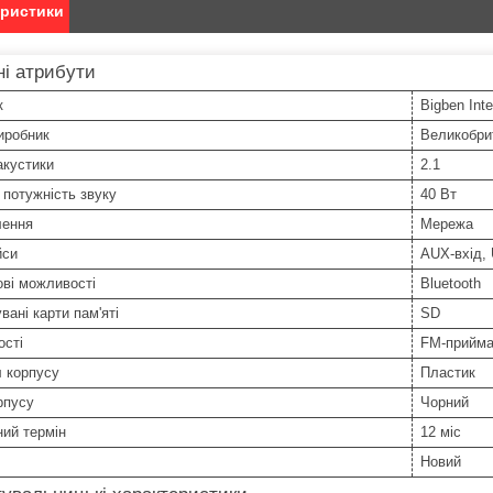
еристики
і атрибути
к
Bigben Inte
иробник
Великобри
акустики
2.1
потужність звуку
40 Вт
лення
Мережа
йси
AUX-вхід,
ві можливості
Bluetooth
вані карти пам'яті
SD
ості
FM-прийма
 корпусу
Пластик
рпусу
Чорний
ний термін
12 міс
Новий