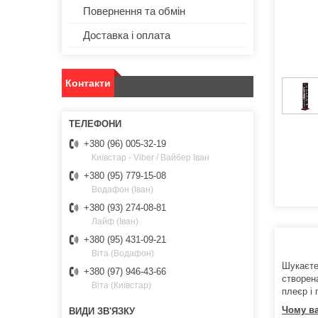
Повернення та обмін
Доставка і оплата
Контакти
+380 (96) 005-32-19
Київстар - Viber / Вайбер Іван
+380 (95) 779-15-08
Водафон (Іван)
+380 (93) 274-08-81
Лайф (Іван)
+380 (95) 431-09-21
Віта (Водафон)
Шукаєте
+380 (97) 946-43-66
створена
Віта (Київстар)
плеєр і 
Чому в