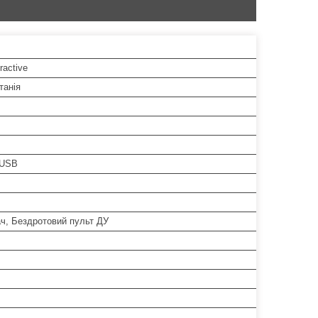
ractive
танія
 USB
ч, Бездротовий пульт ДУ