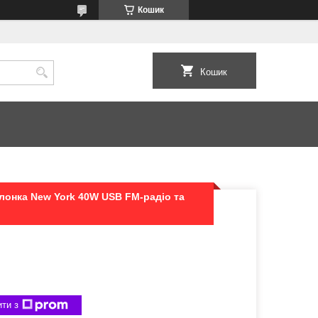
Кошик
Кошик
лонка New York 40W USB FM-радіо та
ти з