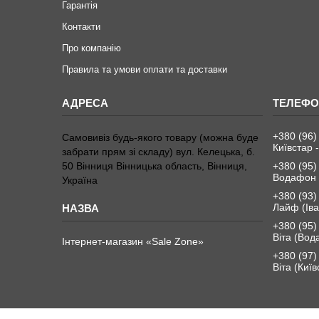
Гарантія
Контакти
Про компанію
Правила та умови оплати та доставки
+380 (96)
Самовивіз будь-якого товару (можна буде
Київстар -
забрати прям зі складу) вул. Келецька, б.
50 Вінниця Вінницька область, Вінниця,
+380 (95)
Водафон 
Україна
+380 (93)
Лайф (Іва
+380 (95)
Віта (Вод
Інтернет-магазин «Sale Zone»
+380 (97)
Віта (Київ