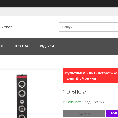
e Zone»
ТИ
ПРО НАС
ВІДГУКИ
Мультимедійна Bluetooth-ко
пульт ДК Чорний
10 500 ₴
В наявності
Код:
TW7NYC1
Купи
Купити