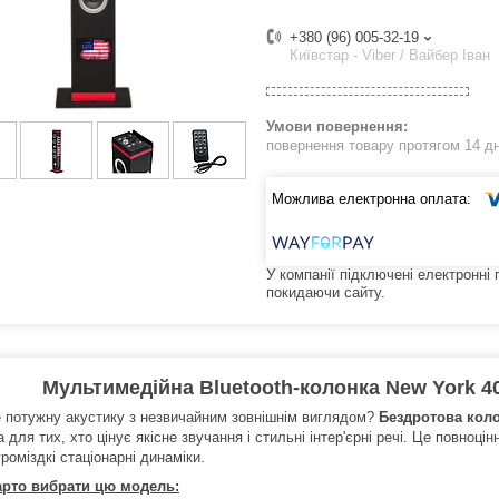
+380 (96) 005-32-19
Київстар - Viber / Вайбер Іван
повернення товару протягом 14 д
У компанії підключені електронні
покидаючи сайту.
Мультимедійна Bluetooth-колонка New York 4
 потужну акустику з незвичайним зовнішнім виглядом?
Бездротова коло
 для тих, хто цінує якісне звучання і стильні інтер'єрні речі. Це повноц
громіздкі стаціонарні динаміки.
арто вибрати цю модель: