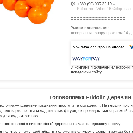
+380 (96) 005-32-19
Київстар - Viber / Вайбер Іван
повернення товару протягом 14 д
У компанії підключені електронні
покидаючи сайту.
Головоломка Fridolin Дерев'яні 
воломка — ідеальне поєднання простоти та складності. На перший погля
, але варто почати складати з них фігури, як прокидається справжній аз
 для будь-якого віку.
алі виготовлені з високоякісної деревини та мають однакову форму.
 полягає в тому, щоб зібрати з елементів фігурку у формі піраміди без з