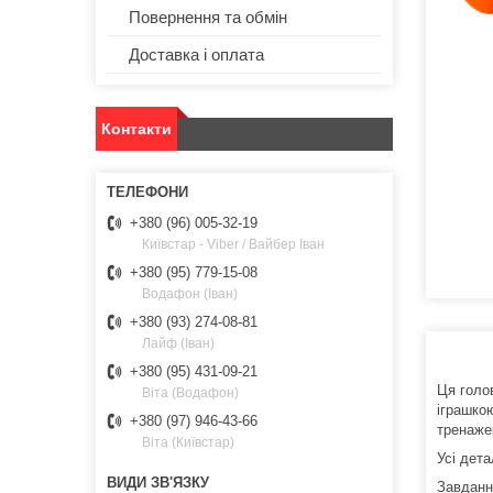
Повернення та обмін
Доставка і оплата
Контакти
+380 (96) 005-32-19
Київстар - Viber / Вайбер Іван
+380 (95) 779-15-08
Водафон (Іван)
+380 (93) 274-08-81
Лайф (Іван)
+380 (95) 431-09-21
Ця голо
Віта (Водафон)
іграшкою
+380 (97) 946-43-66
тренажер
Віта (Київстар)
Усі дет
Завдання