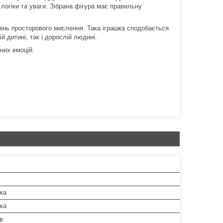
логіки та уваги. Зібрана фігура має правильну
пінь просторового мислення. Така іграшка сподобається
 дитині, так і дорослій людині.
вних емоцій.
ка
ка
в