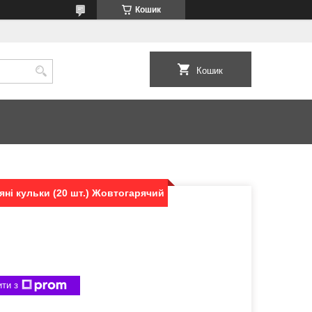
Кошик
Кошик
яні кульки (20 шт.) Жовтогарячий
ти з