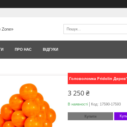
e Zone»
ТИ
ПРО НАС
ВІДГУКИ
Головоломка Fridolin Дерев'
3 250 ₴
В наявності
Код:
17590-17593
Купи
Купити