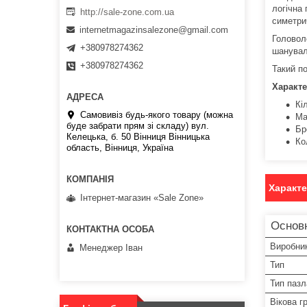
логічна 
http://sale-zone.com.ua
симетри
internetmagazinsalezone@gmail.com
Головол
+380978274362
шанувал
+380978274362
Такий п
Характе
Кі
Самовивіз будь-якого товару (можна
Ма
буде забрати прям зі складу) вул.
Бр
Келецька, б. 50 Вінниця Вінницька
Ко
область, Вінниця, Україна
Характ
Інтернет-магазин «Sale Zone»
Основ
Виробни
Менеджер Іван
Тип
Тип пазл
Вікова г