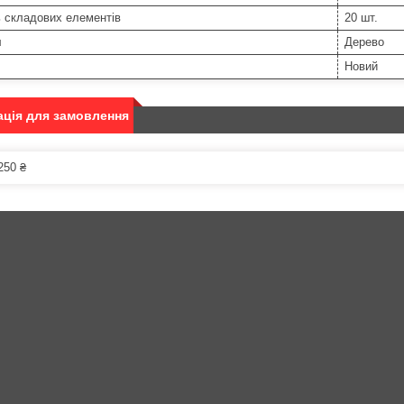
ь складових елементів
20 шт.
л
Дерево
Новий
ція для замовлення
250 ₴