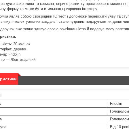
гра дуже захоплива та корисна, сприяє розвитку просторового мислення, 
чну форму та може бути стильною прикрасою інтер'єру.
омка являє собою своєрідний IQ тест і допоможе перевірити уяву та сту
ьнику інтелектуальних завдань і стане чудовим подарунком як допитливій
одарунок вже точно здивує своєю оригінальністю й подарує масу позити
ристики:
лькість: 20 кульок
теріал: дерево
енд: Fridolin
лір — Жовтогарячий
еристики
ні
к
Fridolin
Головолом
а
Головолом
рупа
Від 10 рокі