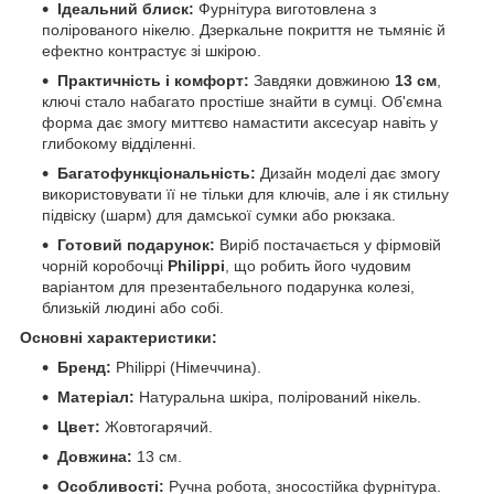
Ідеальний блиск:
Фурнітура виготовлена з
полірованого нікелю. Дзеркальне покриття не тьмяніє й
ефектно контрастує зі шкірою.
Практичність і комфорт:
Завдяки довжиною
13 см
,
ключі стало набагато простіше знайти в сумці. Об'ємна
форма дає змогу миттєво намастити аксесуар навіть у
глибокому відділенні.
Багатофункціональність:
Дизайн моделі дає змогу
використовувати її не тільки для ключів, але і як стильну
підвіску (шарм) для дамської сумки або рюкзака.
Готовий подарунок:
Виріб постачається у фірмовій
чорній коробочці
Philippi
, що робить його чудовим
варіантом для презентабельного подарунка колезі,
близькій людині або собі.
Основні характеристики:
Бренд:
Philippi (Німеччина).
Матеріал:
Натуральна шкіра, полірований нікель.
Цвет:
Жовтогарячий.
Довжина:
13 см.
Особливості:
Ручна робота, зносостійка фурнітура.