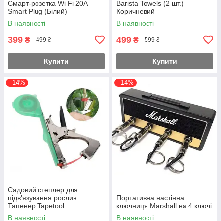
Смарт-розетка Wi Fi 20А
Barista Towels (2 шт.)
Smart Plug (Білий)
Коричневий
В наявності
В наявності
399
499
₴
₴
499 ₴
599 ₴
Купити
Купити
–14%
–14%
Садовий степлер для
підв'язування рослин
Портативна настінна
Тапенер Tapetool
ключниця Marshall на 4 ключі
В наявності
В наявності