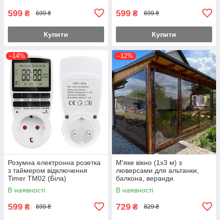
599
599
₴
₴
699 ₴
699 ₴
Купити
Купити
–14%
–12%
Розумна електронна розетка
М'яке вікно (1х3 м) з
з таймером відключення
люверсами для альтанки,
Timer TM02 (Біла)
балкона, веранди.
В наявності
В наявності
599
729
₴
₴
699 ₴
829 ₴