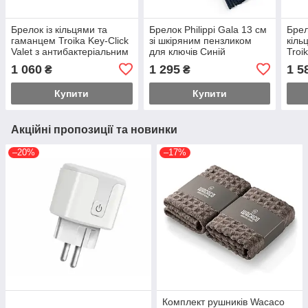
Брелок із кільцями та
Брелок Philippi Gala 13 см
Брел
гаманцем Troika Key-Click
зі шкіряним пензликом
кіль
Valet з антибактеріальним
для ключів Синій
Troi
покриттям
Сріб
1 060
1 295
1 5
₴
₴
Купити
Купити
Акційні пропозиції та новинки
–20%
–17%
Комплект рушників Wacaco