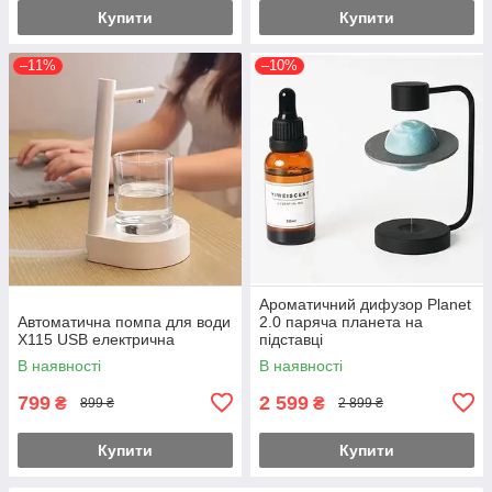
Купити
Купити
–11%
–10%
Ароматичний дифузор Planet
Автоматична помпа для води
2.0 паряча планета на
X115 USB електрична
підставці
В наявності
В наявності
799
2 599
₴
₴
899 ₴
2 899 ₴
Купити
Купити