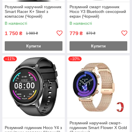
Розумний наручний годинник
Розумний смарт годинник
Smart Racer K+ Steel з
Hoco Y3 Bluetooth сенсорний
компасом (Чорний)
екран (Чорний)
В наявності
В наявності
1 750
779
₴
₴
1 989 ₴
879 ₴
Купити
Купити
–11%
–10%
Розумний наручний смарт-
Розумний годинник Hoco Y4 з
годинник Smart Flower X Gold