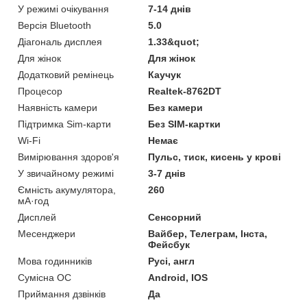
У режимі очікування
7-14 днів
Версія Bluetooth
5.0
Діагональ дисплея
1.33&quot;
Для жінок
Для жінок
Додатковий ремінець
Каучук
Процесор
Realtek-8762DT
Наявність камери
Без камери
Підтримка Sim-карти
Без SIM-картки
Wi-Fi
Немає
Вимірювання здоров'я
Пульс, тиск, кисень у крові
У звичайному режимі
3-7 днів
Ємність акумулятора,
260
мА·год
Дисплей
Сенсорний
Месенджери
Вайбер, Телеграм, Інста,
Фейсбук
Мова годинників
Русі, англ
Сумісна ОС
Android, IOS
Приймання дзвінків
Да