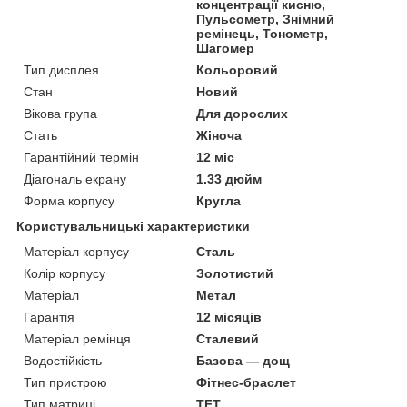
концентрації кисню,
Пульсометр, Знімний
ремінець, Тонометр,
Шагомер
Тип дисплея
Кольоровий
Стан
Новий
Вікова група
Для дорослих
Стать
Жіноча
Гарантійний термін
12 міс
Діагональ екрану
1.33 дюйм
Форма корпусу
Кругла
Користувальницькі характеристики
Матеріал корпусу
Сталь
Колір корпусу
Золотистий
Матеріал
Метал
Гарантія
12 місяців
Матеріал ремінця
Сталевий
Водостійкість
Базова — дощ
Тип пристрою
Фітнес-браслет
Тип матриці
TFT