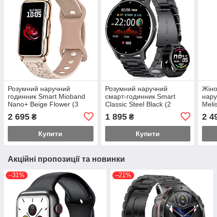
Розумний наручний
Розумний наручний
Жіно
годинник Smart Mioband
смарт-годинник Smart
нару
Nano+ Beige Flower (3
Classic Steel Black (2
Meli
ремінці)
ремінці)
ремі
2 695
1 895
2 4
₴
₴
Купити
Купити
Акційні пропозиції та новинки
–31%
–21%