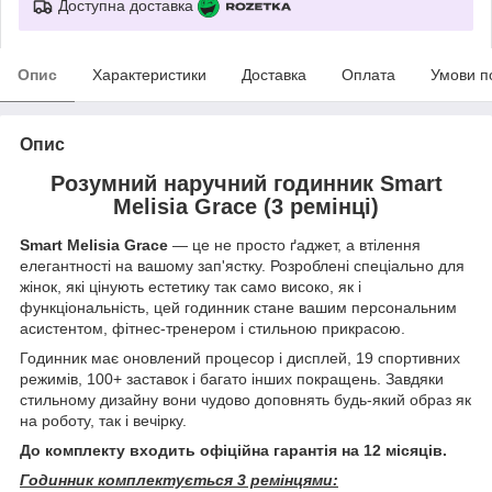
Доступна доставка
Опис
Характеристики
Доставка
Оплата
Умови п
Опис
Розумний наручний годинник Smart
Melisia Grace (3 ремінці)
Smart Melisia Grace
— це не просто ґаджет, а втілення
елегантності на вашому зап'ястку. Розроблені спеціально для
жінок, які цінують естетику так само високо, як і
функціональність, цей годинник стане вашим персональним
асистентом, фітнес-тренером і стильною прикрасою.
Годинник має оновлений процесор і дисплей, 19 спортивних
режимів, 100+ заставок і багато інших покращень. Завдяки
стильному дизайну вони чудово доповнять будь-який образ як
на роботу, так і вечірку.
До комплекту входить офіційна гарантія на 12 місяців.
Годинник комплектується 3 ремінцями: