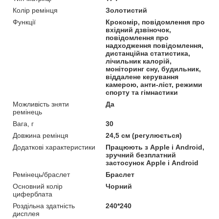
Колір ремінця
Золотистий
Функції
Крокомір, повідомлення про
вхідний дзвіночок,
повідомлення про
надходження повідомлення,
дистанційна статистика,
лічильник калорій,
моніторинг сну, будильник,
віддалене керування
камерою, анти-ліст, режими
спорту та гімнастики
Можливість зняти
Да
ремінець
Вага, г
30
Довжина ремінця
24,5 см (регулюється)
Додаткові характеристики
Працюють з Apple і Android,
зручний безплатний
застосунок Apple і Android
Ремінець/браслет
Браслет
Основний колір
Чорний
циферблата
Роздільна здатність
240*240
дисплея