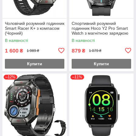
Чоловічий розумний годинник
Спортивний розумний
Smart Racer K+ з компасом
годинник Hoco Y2 Pro Smart
(Чорний)
Watch з магнітною зарядкою
(Чорний)
В наявності
В наявності
1 600
879
₴
₴
1 989 ₴
1 079 ₴
Купити
Купити
–12%
–11%