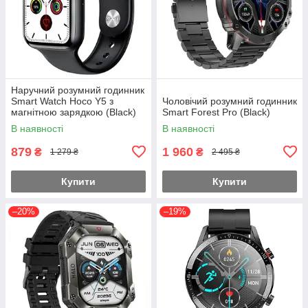
Наручний розумний годинник
Smart Watch Hoco Y5 з
Чоловічий розумний годинник
магнітною зарядкою (Black)
Smart Forest Pro (Black)
В наявності
В наявності
879
1 960
₴
₴
1 279 ₴
2 495 ₴
Купити
Купити
–20%
–19%