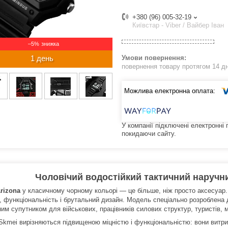
+380 (96) 005-32-19
Київстар - Viber / Вайбер Іван
–5%
1 день
повернення товару протягом 14 д
У компанії підключені електронні
покидаючи сайту.
Чоловічий водостійкий тактичний наручни
rizona
у класичному чорному кольорі — це більше, ніж просто аксесуар. 
ь, функціональність і брутальний дизайн. Модель спеціально розроблена 
им супутником для військових, працівників силових структур, туристів, м
Skmei вирізняються підвищеною міцністю і функціональністю: вони витри