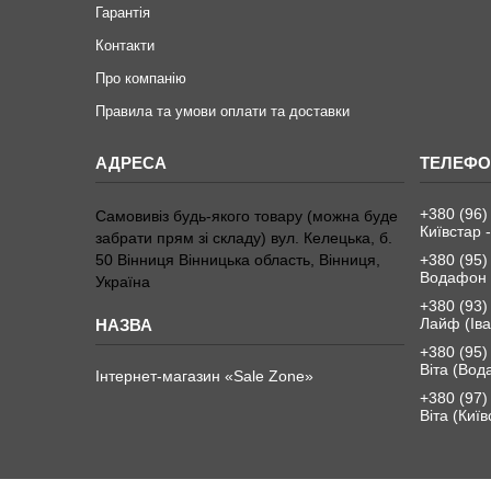
Гарантія
Контакти
Про компанію
Правила та умови оплати та доставки
+380 (96)
Самовивіз будь-якого товару (можна буде
Київстар -
забрати прям зі складу) вул. Келецька, б.
50 Вінниця Вінницька область, Вінниця,
+380 (95)
Водафон 
Україна
+380 (93)
Лайф (Іва
+380 (95)
Віта (Вод
Інтернет-магазин «Sale Zone»
+380 (97)
Віта (Київ