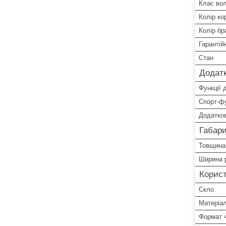
Клас во
Колір ко
Колір бр
Гарантій
Стан
Додатк
Функції 
Спорт-фу
Додатков
Габари
Товщина
Ширина 
Корист
Скло
Матеріал
Формат 