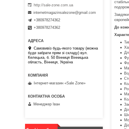
стабіль
http://sale-zone.com.ua
подорож
internetmagazinsalezone@gmail.com
Завдяки
європей
+380978274362
До кожн
+380978274362
Характе
Ти
Ха
Самовивіз будь-якого товару (можна
Дл
буде забрати прям зі складу) вул.
Келецька, б. 50 Вінниця Вінницька
Фу
область, Вінниця, Україна
Фо
Ма
Во
Ст
Інтернет-магазин «Sale Zone»
Ко
Ро
Ма
Ко
Менеджер Іван
За
До
Ши
Мо
Ді