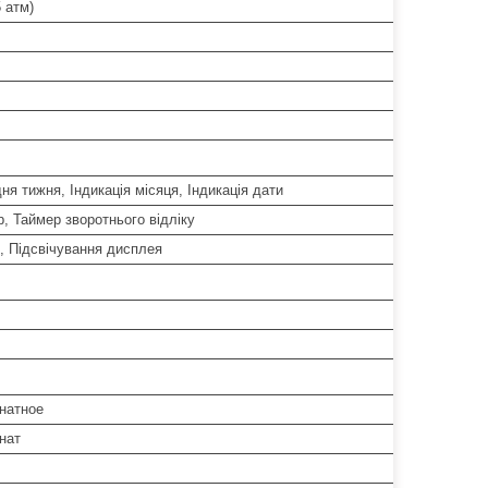
 атм)
дня тижня, Індикація місяця, Індикація дати
, Таймер зворотнього відліку
, Підсвічування дисплея
натное
нат