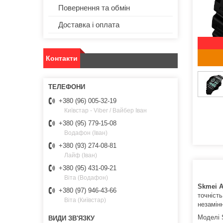
Повернення та обмін
Доставка і оплата
Контакти
+380 (96) 005-32-19
Київстар - Viber / Вайбер Іван
+380 (95) 779-15-08
Водафон (Іван)
+380 (93) 274-08-81
Лайф (Іван)
+380 (95) 431-09-21
Віта (Водафон)
Skmei A
+380 (97) 946-43-66
точніст
Віта (Київстар)
незамінн
Моделі 