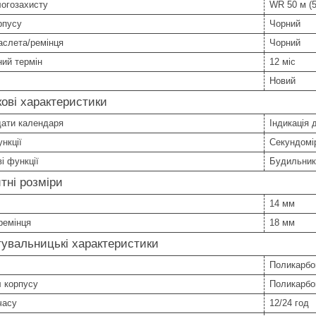
логозахисту
WR 50 м (5
рпусу
Чорний
аслета/ремінця
Чорний
ний термін
12 міс
Новий
ові характеристики
дати календаря
Індикація 
нкції
Секундомір
і функції
Будильник
тні розміри
14 мм
ремінця
18 мм
увальницькі характеристики
Поликарбо
 корпусу
Поликарбо
часу
12/24 год