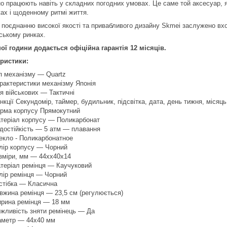
но працюють навіть у складних погодних умовах. Це саме той аксесуар, 
ах і щоденному ритмі життя.
 поєднанню високої якості та привабливого дизайну Skmei заслужено вхо
ському ринках.
ої години додається офіційна гарантія 12 місяців.
ристики:
п механізму — Quartz
рактеристики механізму Японія
я військових — Тактичні
нкції Секундомір, таймер, будильник, підсвітка, дата, день тижня, місяць,
рма корпусу Прямокутний
теріал корпусу — Поликарбонат
достійкість — 5 атм — плавання
екло - Поликарбонатное
лір корпусу — Чорний
зміри, мм — 44хх40х14
теріал ремінця — Каучуковий
лір ремінця — Чорний
стібка — Класична
вжина ремінця — 23,5 см (регулюється)
рина ремінця — 18 мм
жливість зняти ремінець — Да
аметр — 44х40 мм