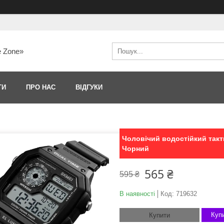
e Zone»
ТИ
ПРО НАС
ВІДГУКИ
Чоловічий водостійкий такт
Чорний
565 ₴
595 ₴
В наявності
Код:
719632
Купи
Купити