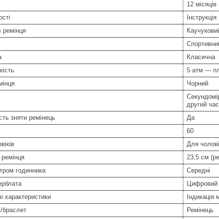
12 місяців
ості
Інструкція
 ремінця
Каучукови
Спортивни
а
Класична
кість
5 атм — п
мінця
Чорний
Секундомір
другий час
ть зняти ремінець
Да
60
віків
Для чолові
 ремінця
23,5 см (р
тром годинника
Середні
ерблата
Цифровий 
і характеристики
Індикація 
/браслет
Ремінець