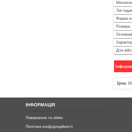
Механіз
Тип індик
Форма к
Розміри,
Основни
Характер
Для війс
Інформа
Ціна:
56
ІНФОРМАЦІЯ
Повернення та обмін
Політика конфіденційності