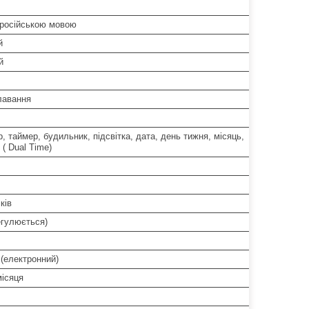
 російською мовою
й
й
лавання
, таймер, будильник, підсвітка, дата, день тижня, місяць,
 ( Dual Time)
ків
егулюється)
(електронний)
місяця