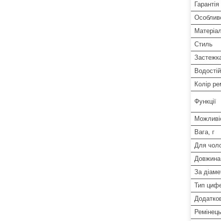
Гарантія
Особлив
Матеріал
Стиль
Застежк
Водостій
Колір ре
Функції
Можливіс
Вага, г
Для чоло
Довжина
За діаме
Тип циф
Додатков
Ремінець