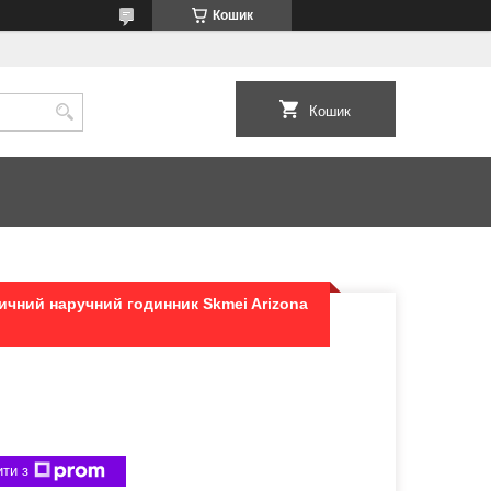
Кошик
Кошик
ичний наручний годинник Skmei Arizona
ти з