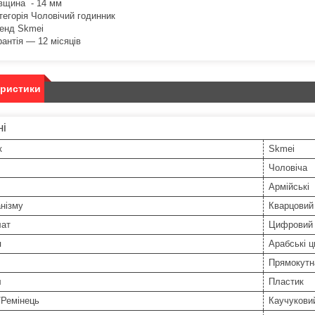
вщина - 14 мм
тегорія Чоловічий годинник
енд Skmei
рантія — 12 місяців
еристики
ні
к
Skmei
Чоловіча
Армійські
нізму
Кварцовий
ат
Цифровий
я
Арабські 
Прямокутн
л
Пластик
/Ремінець
Каучукови