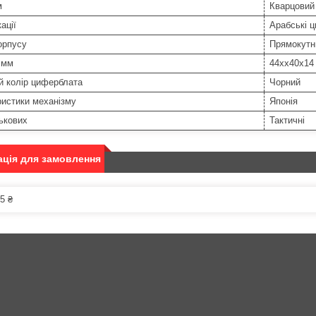
м
Кварцовий
ації
Арабські 
орпусу
Прямокутн
 мм
44хх40х14
й колір циферблата
Чорний
истики механізму
Японія
ькових
Тактичні
ція для замовлення
5 ₴