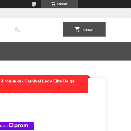
Кошик
Кошик
 годинник Carnival Lady Elite Beige
ти з