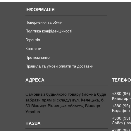
ІНФОРМАЦІЯ
Повернення та обмін
Політика конфіденційності
Гарантія
Контакти
Про компанію
Правила та умови оплати та доставки
+380 (96)
Самовивіз будь-якого товару (можна буде
Київстар -
забрати прям зі складу) вул. Келецька, б.
50 Вінниця Вінницька область, Вінниця,
+380 (95)
Водафон 
Україна
+380 (93)
Лайф (Іва
+380 (95)