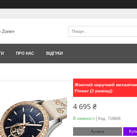
e Zone»
ТИ
ПРО НАС
ВІДГУКИ
Жіночий наручний механічний
Flower (2 ремінці)
4 695 ₴
В наявності
Код:
719608
Купи
Купити