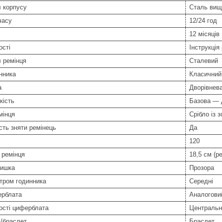
 корпусу
Сталь вищ
часу
12/24 год
12 місяців
ості
Інструкція
 ремінця
Сталевий
нника
Класичний
а
Дворівнева
кість
Базова —
мінця
Срібло із 
ть зняти ремінець
Да
120
 ремінця
18,5 см (р
ришка
Прозора
тром годинника
Середні
ерблата
Аналоговий
ості циферблата
Центральн
/браслет
Браслет