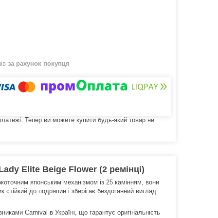
нів
за рахунок покупця
 платежі. Тепер ви можете купити будь-який товар не
dy Elite Beige Flower (2 ремінці)
окоточним японським механізмом із 25 камінням, вони
к стійкий до подряпин і зберігає бездоганний вигляд
иками Carnival в Україні, що гарантує оригінальність