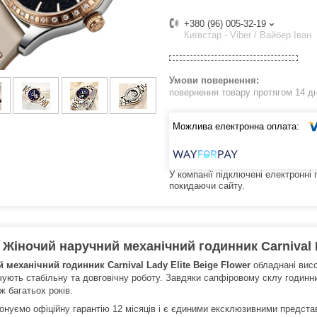
+380 (96) 005-32-19
Київстар - Viber / Вайбер Іван
повернення товару протягом 14 д
У компанії підключені електронні
покидаючи сайту.
Жіночий наручний механічний годинник Carnival La
 механічний годинник Carnival Lady Elite Beige Flower
обладнані вис
чують стабільну та довговічну роботу. Завдяки сапфіровому склу годинни
ж багатьох років.
нуємо офіційну гарантію 12 місяців і є єдиними ексклюзивними представн