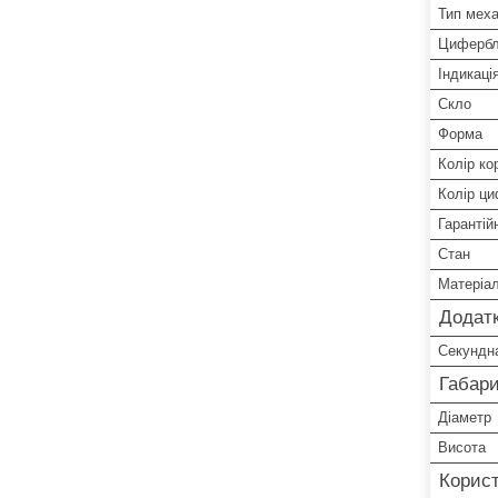
Тип меха
Цифербл
Індикаці
Скло
Форма
Колір ко
Колір ц
Гарантій
Стан
Матеріа
Додатк
Секундна
Габари
Діаметр
Висота
Корист