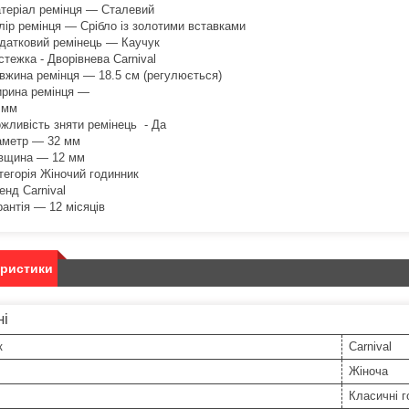
теріал ремінця — Сталевий
лір ремінця — Срібло із золотими вставками
датковий ремінець — Каучук
стежка - Дворівнева Carnival
вжина ремінця — 18.5 см (регулюється)
рина ремінця —
 мм
жливість зняти ремінець - Да
аметр — 32 мм
вщина — 12 мм
тегорія Жіночий годинник
енд Carnival
рантія — 12 місяців
еристики
ні
к
Carnival
Жіноча
Класичні г