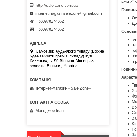
кожної 
http://sale-zone.com.ua
Годинни
internetmagazinsalezone@gmail.com
Ос
+380978274362
До
+380978274362
Основні
яп
мі
оф
Самовивіз будь-якого товару (можна
ек
буде забрати прям зі складу) вул.
Келецька, б. 50 Вінниця Вінницька
пр
область, Вінниця, Україна
Годинни
Характе
Ти
Інтернет-магазин «Sale Zone»
Ха
Фо
Ма
Во
Менеджер Іван
Ст
За
Ко
Ро
За