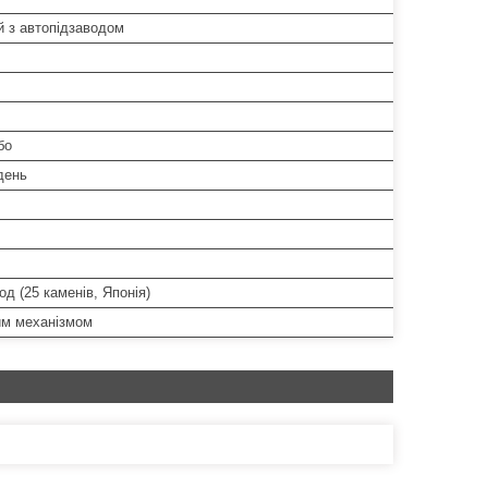
й з автопідзаводом
бо
/день
од (25 каменів, Японія)
им механізмом