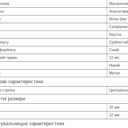
нізму
Механічни
ат
Аналоговий
я
Мітки (без
Сапфірове
Кругла
рпусу
Сріблясти
иферблату
Синій
ний термін
12 міс
Новий
л
Метал
ові характеристики
 стрілка
Центральн
тні розміри
32 мм
12 мм
увальницькі характеристики