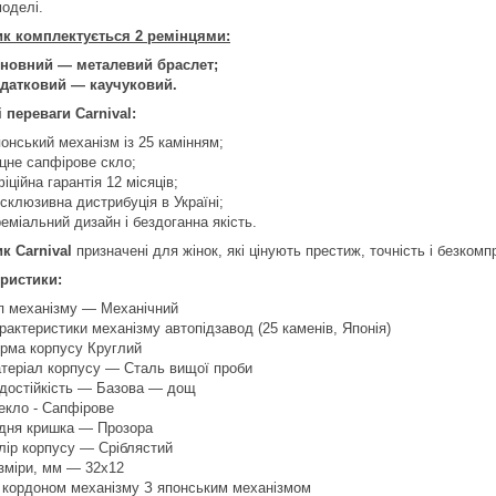
моделі.
к комплектується 2 ремінцями:
новний — металевий браслет;
датковий — каучуковий.
 переваги Carnival:
онський механізм із 25 камінням;
цне сапфірове скло;
іційна гарантія 12 місяців;
склюзивна дистрибуція в Україні;
еміальний дизайн і бездоганна якість.
к Carnival
призначені для жінок, які цінують престиж, точність і безкомп
ристики:
п механізму — Механічний
рактеристики механізму автопідзавод (25 каменів, Японія)
рма корпусу Круглий
теріал корпусу — Сталь вищої проби
достійкість — Базова — дощ
екло - Сапфірове
дня кришка — Прозора
лір корпусу — Сріблястий
зміри, мм — 32х12
 кордоном механізму З японським механізмом