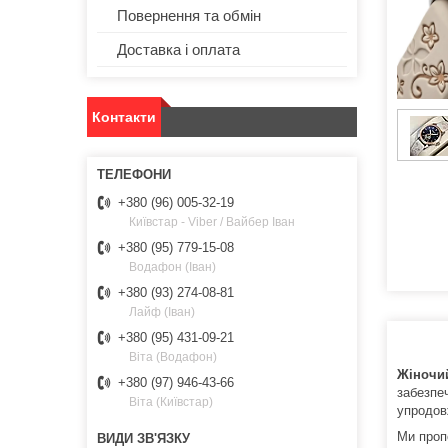
Повернення та обмін
Доставка і оплата
Контакти
+380 (96) 005-32-19
Київстар - Viber / Вайбер Іван
+380 (95) 779-15-08
Водафон (Іван)
+380 (93) 274-08-81
Лайф (Іван)
+380 (95) 431-09-21
Віта (Водафон)
Жіночий
+380 (97) 946-43-66
забезпе
Віта (Київстар)
упродов
Ми пропо