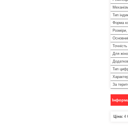
Механіз
Тип індик
Форма к
Розміри,
Основни
Точність
Для жіно
Додатко
Тип циф
Характер
За терит
Інформа
Ціна:
4 