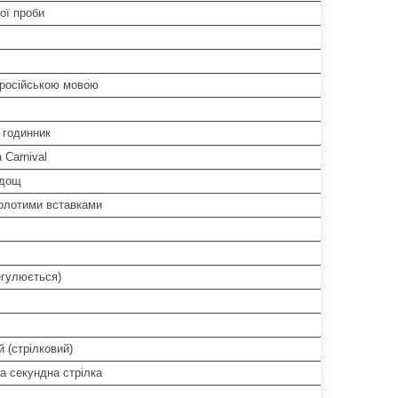
ої проби
 російською мовою
 годинник
 Carnival
 дощ
золотими вставками
егулюється)
 (стрілковий)
а секундна стрілка