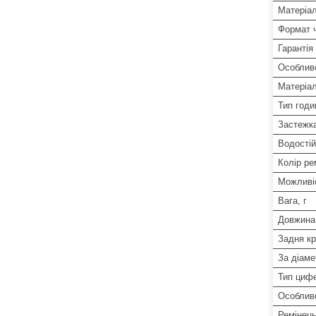
Матеріал
Формат 
Гарантія
Особлив
Матеріал
Тип годи
Застежк
Водостій
Колір ре
Можливіс
Вага, г
Довжина
Задня к
За діаме
Тип циф
Особлив
Ремінець