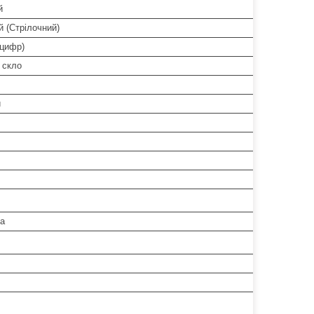
й
 (Стрілочний)
 цифр)
 скло
й
а