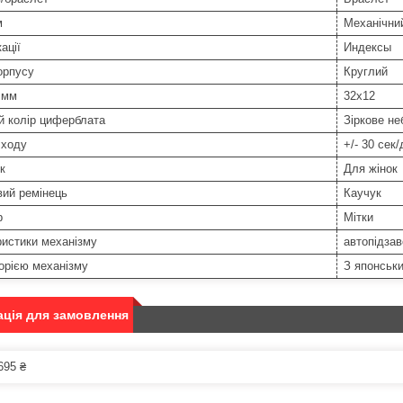
м
Механічни
ації
Индексы
орпусу
Круглий
 мм
32х12
й колір циферблата
Зіркове не
 ходу
+/- 30 сек
к
Для жінок
вий ремінець
Каучук
р
Мітки
истики механізму
автопідзав
орією механізму
З японськ
ція для замовлення
695 ₴