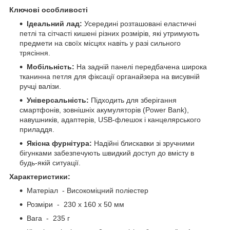
Ключові особливості
Ідеальний лад:
Усередині розташовані еластичні
петлі та сітчасті кишені різних розмірів, які утримують
предмети на своїх місцях навіть у разі сильного
трясіння.
Мобільність:
На задній панелі передбачена широка
тканинна петля для фіксації органайзера на висувній
ручці валізи.
Універсальність:
Підходить для зберігання
смартфонів, зовнішніх акумуляторів (Power Bank),
навушників, адаптерів, USB-флешок і канцелярського
приладдя.
Якісна фурнітура:
Надійні блискавки зі зручними
бігунками забезпечують швидкий доступ до вмісту в
будь-якій ситуації.
Характеристики:
Матеріал - Високоміцний поліестер
Розміри - 230 x 160 x 50 мм
Вага - 235 г