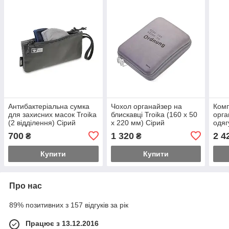
Антибактеріальна сумка
Чохол органайзер на
Комп
для захисних масок Troika
блискавці Troika (160 x 50
орга
(2 відділення) Сірий
x 220 мм) Сірий
одяг
700
1 320
2 4
₴
₴
Купити
Купити
Про нас
89% позитивних з 157 відгуків за рік
Працює з 13.12.2016