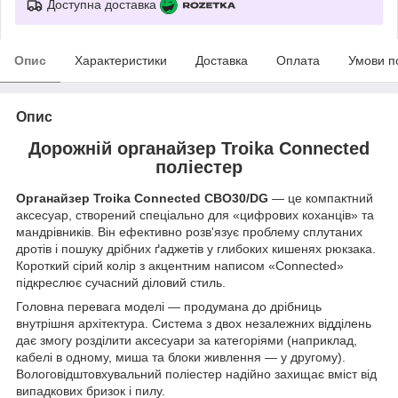
Доступна доставка
Опис
Характеристики
Доставка
Оплата
Умови п
Опис
Дорожній органайзер Troika Connected
поліестер
Органайзер
Troika Connected CBO30/DG
— це компактний
аксесуар, створений спеціально для «цифрових коханців» та
мандрівників. Він ефективно розв'язує проблему сплутаних
дротів і пошуку дрібних ґаджетів у глибоких кишенях рюкзака.
Короткий сірий колір з акцентним написом «Connected»
підкреслює сучасний діловий стиль.
Головна перевага моделі — продумана до дрібниць
внутрішня архітектура. Система з двох незалежних відділень
дає змогу розділити аксесуари за категоріями (наприклад,
кабелі в одному, миша та блоки живлення — у другому).
Вологовідштовхувальний поліестер надійно захищає вміст від
випадкових бризок і пилу.