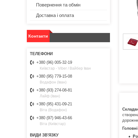
Повернення та обмін
Доставка і оплата
Контакти
+380 (96) 005-32-19
Київстар - Viber / Вайбер Іван
+380 (95) 779-15-08
Водафон (Іван)
+380 (93) 274-08-81
Лайф (Іван)
+380 (95) 431-09-21
Складан
Віта (Водафон)
створен
+380 (97) 946-43-66
дорожню
Віта (Київстар)
Головні
Ро