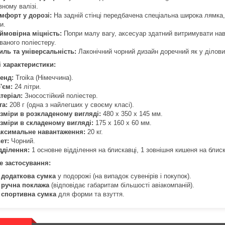
вному валізі.
мфорт у дорозі:
На задній стінці передбачена спеціальна широка лямка, 
и.
ймовірна міцність:
Попри малу вагу, аксесуар здатний витримувати на
ваного поліестеру.
иль та універсальність:
Лаконічний чорний дизайн доречний як у ділових 
і характеристики:
енд:
Troika (Німеччина).
'єм:
24 літри.
теріал:
Зносостійкий поліестер.
га:
208 г (одна з найлегших у своєму класі).
зміри в розкладеному вигляді:
480 x 350 x 145 мм.
зміри в складеному вигляді:
175 x 160 x 60 мм.
ксимальне навантаження:
20 кг.
ет:
Чорний.
дділення:
1 основне відділення на блискавці, 1 зовнішня кишеня на блиск
е застосування:
к
додаткова сумка
у подорожі (на випадок сувенірів і покупок).
к
ручна поклажа
(відповідає габаритам більшості авіакомпаній).
к
спортивна сумка
для форми та взуття.