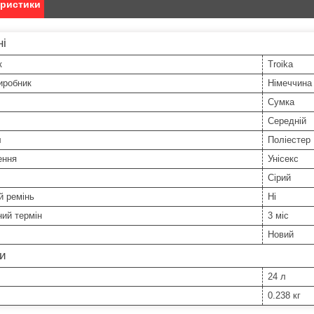
еристики
ні
к
Troika
иробник
Німеччина
Сумка
Середній
л
Поліестер
ення
Унісекс
Сірий
й ремінь
Ні
ний термін
3 міс
Новий
ри
24 л
0.238 кг