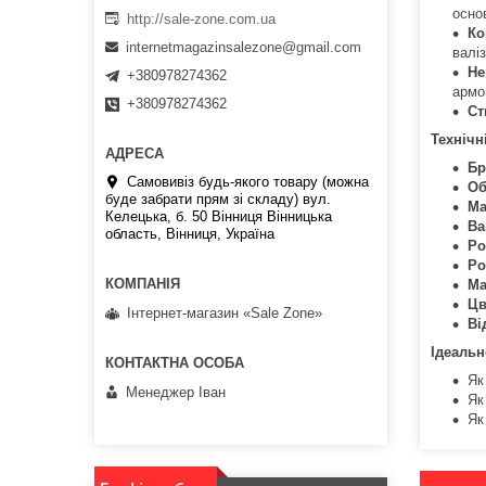
осно
http://sale-zone.com.ua
Ко
internetmagazinsalezone@gmail.com
валіз
Не
+380978274362
армо
+380978274362
Ст
Технічн
Бр
Самовивіз будь-якого товару (можна
Об
буде забрати прям зі складу) вул.
Ма
Келецька, б. 50 Вінниця Вінницька
Ва
область, Вінниця, Україна
Ро
Ро
Ма
Цв
Інтернет-магазин «Sale Zone»
Ві
Ідеальн
Я
Менеджер Іван
Я
Я