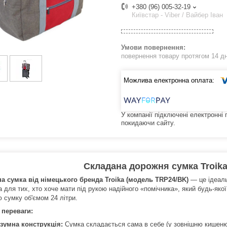
+380 (96) 005-32-19
Київстар - Viber / Вайбер Іван
повернення товару протягом 14 д
У компанії підключені електронні
покидаючи сайту.
Складана дорожня сумка Troika
а сумка від німецького бренда
Troika (модель TRP24/BK)
— це ідеаль
а для тих, хто хоче мати під рукою надійного «помічника», який будь-яко
 сумку об'ємом 24 літри.
 переваги:
зумна конструкція:
Сумка складається сама в себе (у зовнішню кишеню