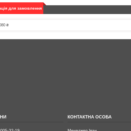
ція для замовлення
080 ₴
 005-32-19
Менеджер Іван