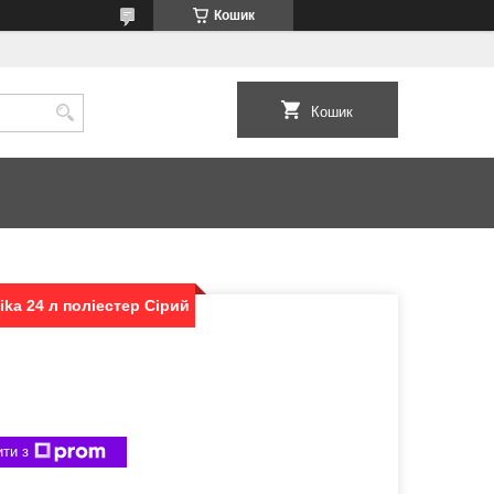
Кошик
Кошик
ka 24 л поліестер Сірий
ти з