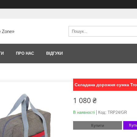
e Zone»
ТИ
ПРО НАС
ВІДГУКИ
Складана дорожня сумка Troi
1 080 ₴
В наявності
Код:
TRP24/GR
Купи
Купити