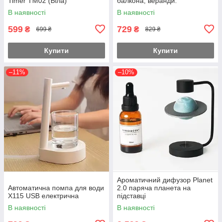
Timer TM02 (Біла)
балкона, веранди.
В наявності
В наявності
599
729
₴
₴
699 ₴
829 ₴
Купити
Купити
–11%
–10%
Ароматичний дифузор Planet
Автоматична помпа для води
2.0 паряча планета на
X115 USB електрична
підставці
В наявності
В наявності