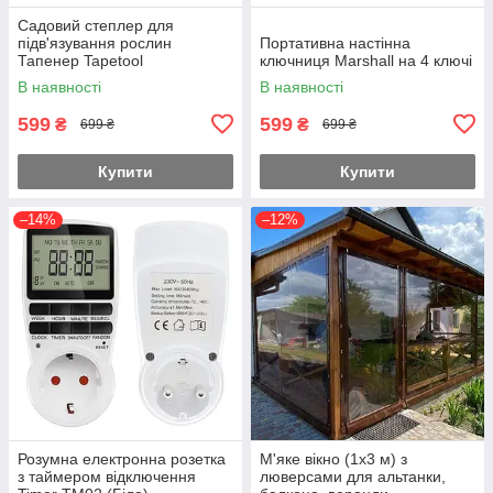
Садовий степлер для
підв'язування рослин
Портативна настінна
Тапенер Tapetool
ключниця Marshall на 4 ключі
В наявності
В наявності
599
599
₴
₴
699 ₴
699 ₴
Купити
Купити
–14%
–12%
Розумна електронна розетка
М'яке вікно (1х3 м) з
з таймером відключення
люверсами для альтанки,