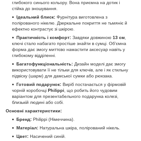
глибокого синього кольору. Вона приємна на дотик і
стійка до зношування.
Ідеальний блиск:
Фурнітура виготовлена з
полірованого нікелю. Дзеркальне покриття не тьмяніє й
ефектно контрастує зі шкірою.
Практичність і комфорт:
Завдяки довжиною
13 см
,
ключі стало набагато простіше знайти в сумці. Об'ємна
форма дає змогу миттєво намастити аксесуар навіть у
глибокому відділенні.
Багатофункціональність:
Дизайн моделі дає змогу
використовувати її не тільки для ключів, але і як стильну
підвіску (шарм) для дамської сумки або рюкзака.
Готовий подарунок:
Виріб постачається у фірмовій
чорній коробочці
Philippi
, що робить його чудовим
варіантом для презентабельного подарунка колезі,
близькій людині або собі.
Основні характеристики:
Бренд:
Philippi (Німеччина).
Матеріал:
Натуральна шкіра, полірований нікель.
Цвет:
Насичений синій.