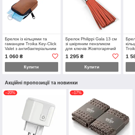
Брелок із кільцями та
Брелок Philippi Gala 13 см
Брел
гаманцем Troika Key-Click
зі шкіряним пензликом
кіль
Valet з антибактеріальним
для ключів Жовтогарячий
Troi
покриттям
Сріб
1 060
1 295
1 5
₴
₴
Купити
Купити
Акційні пропозиції та новинки
–20%
–17%