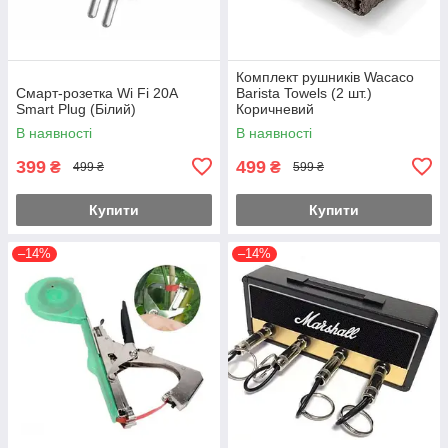
Комплект рушників Wacaco
Смарт-розетка Wi Fi 20А
Barista Towels (2 шт.)
Smart Plug (Білий)
Коричневий
В наявності
В наявності
399
499
₴
₴
499 ₴
599 ₴
Купити
Купити
–14%
–14%