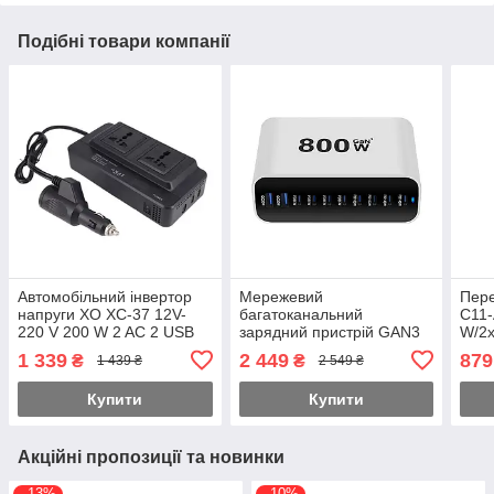
Подібні товари компанії
Автомобільний інвертор
Мережевий
Пере
напруги XO XC-37 12V-
багатоканальний
C11-
220 V 200 W 2 AC 2 USB
зарядний пристрій GAN3
W/2
Type-C PD 20 W Чорний
Pro YMS-615-800W
(QC3
1 339
2 449
879
₴
₴
1 439 ₴
2 549 ₴
(8Type-C 140-
LCD 
65W+2USBQC3.0-30W)
Купити
Купити
Білий
Акційні пропозиції та новинки
–13%
–10%