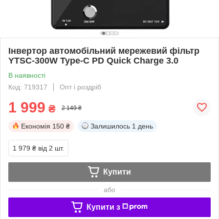
Інвертор автомобільний мережевий фільтр
YTSC-300W Type-C PD Quick Charge 3.0
В наявності
Код: 719317
Опт і роздріб
1 999
₴
2 149 ₴
Економія
150 ₴
Залишилось
1 день
1 979 ₴
від 2 шт.
Купити
або
Купити з