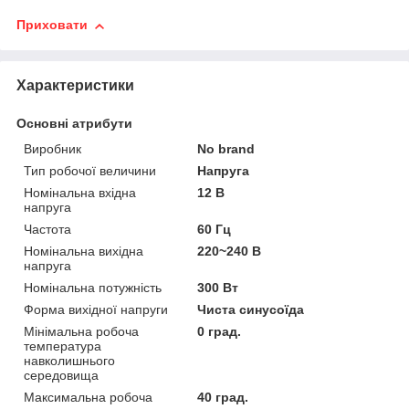
Приховати
Характеристики
Основні атрибути
Виробник
No brand
Тип робочої величини
Напруга
Номінальна вхідна
12 В
напруга
Частота
60 Гц
Номінальна вихідна
220~240 В
напруга
Номінальна потужність
300 Вт
Форма вихідної напруги
Чиста синусоїда
Мінімальна робоча
0 град.
температура
навколишнього
середовища
Максимальна робоча
40 град.