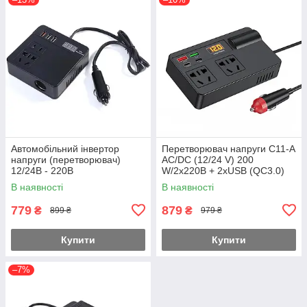
Автомобільний інвертор
Перетворювач напруги C11-A
напруги (перетворювач)
AC/DC (12/24 V) 200
12/24В - 220В
W/2x220В + 2xUSB (QC3.0)
2xType-C (30 W) LCD від
В наявності
В наявності
прикурювача
779
879
₴
₴
899 ₴
979 ₴
Купити
Купити
–7%