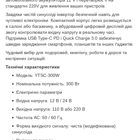
автомобільного акумулятора 12 V і перетворює її на
стандартні 220V для живлення ваших пристроїв.
Завдяки чистій синусоїді інвертор безпечний навіть для
чутливої електроніки. Компактний корпус легко розміщується
в салоні або багажнику, а вбудований цифровий дисплей дає
змогу контролювати вхідну напругу в реальному часі.
Підтримка USB Type-C PD і Quick Charge 3.0 забезпечує
швидке заряджання смартфонів, планшетів та інших ґаджетів.
Чудовий вибір для подорожей, кемпінгу, роботи в дорозі та
екстрених ситуацій.
Технічні характеристики
Модель: YTSC-300W
Номінальна потужність: 300 Вт
Електричні параметри
Вхідна напруга: 12 В / 24 В
Вихідна напруга: 110 В або 220 В
Частота AC: 50 / 60 Гц
Форма вихідного сигналу: чиста (модифікована)
синусоїда