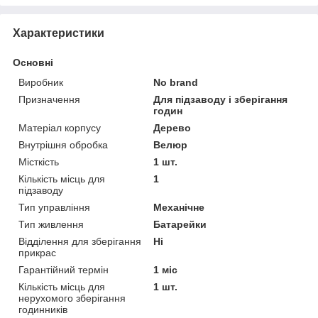
Характеристики
Основні
Виробник
No brand
Призначення
Для підзаводу і зберігання
годин
Матеріал корпусу
Дерево
Внутрішня обробка
Велюр
Місткість
1 шт.
Кількість місць для
1
підзаводу
Тип управління
Механічне
Тип живлення
Батарейки
Відділення для зберігання
Ні
прикрас
Гарантійний термін
1 міс
Кількість місць для
1 шт.
нерухомого зберігання
годинників