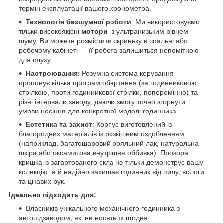
термін експлуатації вашого хронометра.
Технологія безшумної роботи
: Ми використовуємо
тільки високоякісні
мотори
з ультранизьким рівнем
шуму. Ви можете розмістити скриньку в спальні або
робочому кабінеті — її робота залишиться непомітною
для слуху.
Настроювання
: Розумна система керування
пропонує кілька програм обертання (за годинниковою
стрілкою, проти годинникової стрілки, поперемінно) та
різні інтервали заводу, даючи змогу точно згорнути
умови носіння для конкретної моделі годинника.
Естетика та захист
: Корпус виготовлений із
благородних матеріалів із розкішним оздобленням
(наприклад, багатошаровий рояльний лак, натуральна
шкіра або оксамитова внутрішня оббивка). Прозора
кришка із загартованого скла не тільки демонструє вашу
колекцію, а й надійно захищає годинник від пилу, вологи
та цікавих рук.
Ідеально підходить для:
Власників унікального механічного годинника з
автопідзаводом, які не носять їх щодня.