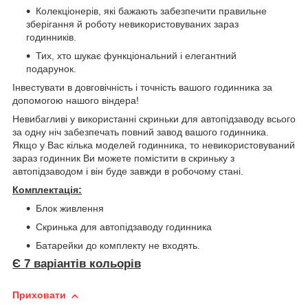
Колекціонерів, які бажають забезпечити правильне
зберігання й роботу невикористовуваних зараз
годинників.
Тих, хто шукає функціональний і елегантний
подарунок.
Інвестувати в довговічність і точність вашого годинника за
допомогою нашого віндера!
Невибагливі у використанні скриньки для автопідзаводу всього
за одну ніч забезпечать повний завод вашого годинника.
Якщо у Вас кілька моделей годинника, то невикористовуваний
зараз годинник Ви можете помістити в скриньку з
автопідзаводом і він буде завжди в робочому стані.
Комплектація:
Блок живлення
Скринька для автопідзаводу годинника
Батарейки до комплекту не входять.
Є 7 варіантів кольорів
Приховати