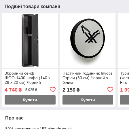
Подібні товари компанії
Збройний сейф
Настінний годинник Invotis
Тури
ШОО-1400 шафа (140 х
Стріли (30 см) Чорний з
(кас
28 х 20 см) Чорний
білим
Fire 
Pot 
4 740
2 150
1 0
₴
₴
5 925 ₴
Купити
Купити
Про нас
89% позитивних з 157 відгуків за рік