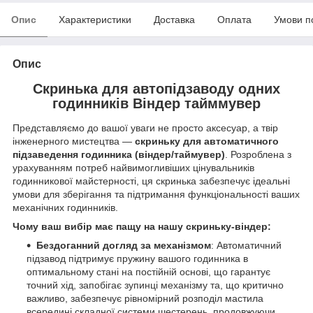
Опис
Характеристики
Доставка
Оплата
Умови п
Опис
Скринька для автопідзаводу одних
годинників Віндер тайммувер
Представляємо до вашої уваги не просто аксесуар, а твір
інженерного мистецтва —
скриньку для автоматичного
підзаведення годинника (віндер/таймувер)
. Розроблена з
урахуванням потреб найвимогливіших цінувальників
годинникової майстерності, ця скринька забезпечує ідеальні
умови для зберігання та підтримання функціональності ваших
механічних годинників.
Чому ваш вибір має пащу на нашу скриньку-віндер:
Бездоганний догляд за механізмом
: Автоматичний
підзавод підтримує пружину вашого годинника в
оптимальному стані на постійній основі, що гарантує
точний хід, запобігає зупинці механізму та, що критично
важливо, забезпечує рівномірний розподіл мастила
всередині складної системи шестерень, продовжуючи