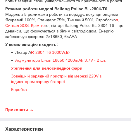
попит завдяки своїй універсальності та практичності в роботі.
Режими роботи моделі Bailong Police BL-2804-T6
Модель з 5 режимами роботи та порадує покупця опціями
Яскравий 100%, Стандарт 75%, Тьмяний 50%, Стробоско
п,
Сигнал SOS. Крім то
го, ліхтарі Bailong Police BL-2804-T6 – це
девайси, що фокусуються з білим світлодіодом. Енергію
забезпечує джерело 2×18650, 6×AAA.
У комплектацію входить:
Ліхтар A
R-2804 T6 1000W,li>
Акумулятори Li-ion 18650 4200mAh 3.7V - 2 шт.
Уріплення для велосипедної фари
Зовнішній зарядний пристрій від мережі 220V з
індикатором заряду батареї.
Коробка
Приховати
Характеристики