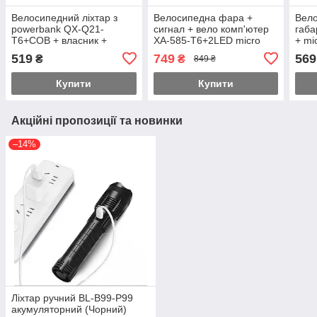
Велосипедний ліхтар з
Велосипедна фара +
Вел
powerbank QX-Q21-
сигнал + вело комп'ютер
габа
T6+COB + власник +
XA-585-T6+2LED micro
+ mi
microUSB + TypeC
USB на кермо
519
749
569
₴
₴
849 ₴
Купити
Купити
Акційні пропозиції та новинки
–14%
Ліхтар ручний BL-B99-P99
акумуляторний (Чорний)