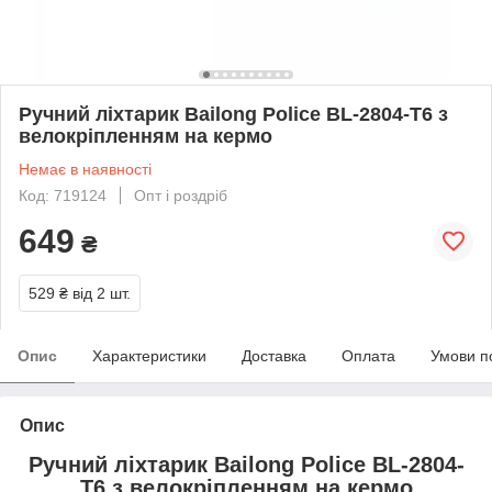
Ручний ліхтарик Bailong Police BL-2804-T6 з
велокріпленням на кермо
Немає в наявності
Код: 719124
Опт і роздріб
649
₴
529 ₴
від 2 шт.
Опис
Характеристики
Доставка
Оплата
Умови п
Опис
Ручний ліхтарик Bailong Police BL-2804-
T6 з велокріпленням на кермо