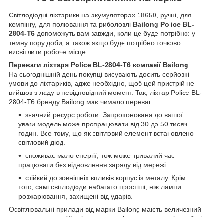
Світлодіодні ліхтарики на акумуляторах 18650, ручні, для
кемпінгу, для полювання та риболовлі
Bailong Police BL-
2804-T6
допоможуть вам завжди, коли це буде потрібно: у
темну пору доби, а також якщо буде потрібно точково
висвітлити робоче місце.
Переваги ліхтаря Police BL-2804-T6 компанії Bailong
На сьогоднішній день покупці висувають досить серйозні
умови до ліхтариків, адже необхідно, щоб цей пристрій не
вийшов з ладу в невідповідний момент. Так, ліхтар Police BL-
2804-T6 бренду Bailong має чимало переваг:
значний ресурс роботи. Запропонована до вашої
уваги модель може пропрацювати від 30 до 50 тисяч
годин. Все тому, що як світловий елемент встановлено
світловий діод.
споживає мало енергії, тож може тривалий час
працювати без відновлення заряду від мережі.
стійкий до зовнішніх впливів корпус із металу. Крім
того, самі світлодіоди набагато простіші, ніж лампи
розжарювання, захищені від ударів.
Освітлювальні прилади від марки Bailong мають величезний