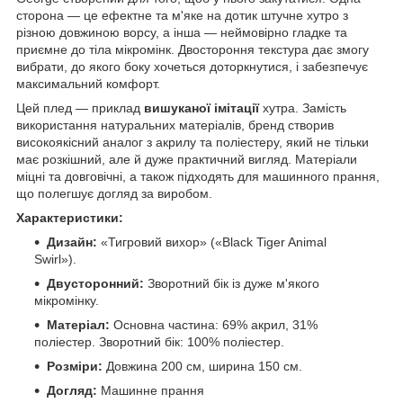
сторона — це ефектне та м'яке на дотик штучне хутро з
різною довжиною ворсу, а інша — неймовірно гладке та
приємне до тіла мікромінк. Двостороння текстура дає змогу
вибрати, до якого боку хочеться доторкнутися, і забезпечує
максимальний комфорт.
Цей плед — приклад
вишуканої імітації
хутра. Замість
використання натуральних матеріалів, бренд створив
високоякісний аналог з акрилу та поліестеру, який не тільки
має розкішний, але й дуже практичний вигляд. Матеріали
міцні та довговічні, а також підходять для машинного прання,
що полегшує догляд за виробом.
Характеристики:
Дизайн:
«Тигровий вихор» («Black Tiger Animal
Swirl»).
Двусторонний:
Зворотний бік із дуже м'якого
мікромінку.
Матеріал:
Основна частина: 69% акрил, 31%
поліестер. Зворотний бік: 100% поліестер.
Розміри:
Довжина 200 см, ширина 150 см.
Догляд:
Машинне прання