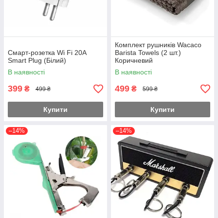
Комплект рушників Wacaco
Смарт-розетка Wi Fi 20А
Barista Towels (2 шт.)
Smart Plug (Білий)
Коричневий
В наявності
В наявності
399
499
₴
₴
499 ₴
599 ₴
Купити
Купити
–14%
–14%