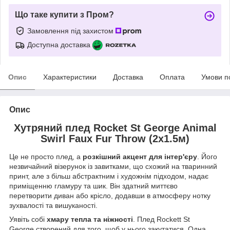
Що таке купити з Пром?
Замовлення під захистом
Доступна доставка
Опис
Характеристики
Доставка
Оплата
Умови п
Опис
Хутряний плед Rocket St George Animal
Swirl Faux Fur Throw (2х1.5м)
Це не просто плед, а
розкішний акцент для інтер'єру
. Його
незвичайний візерунок із завитками, що схожий на тваринний
принт, але з більш абстрактним і художнім підходом, надає
приміщенню гламуру та шик. Він здатний миттєво
перетворити диван або крісло, додавши в атмосферу нотку
зухвалості та вишуканості.
Уявіть собі
хмару тепла та ніжності
. Плед Rockett St
George створений для того, щоб у нього закутатися. Одна