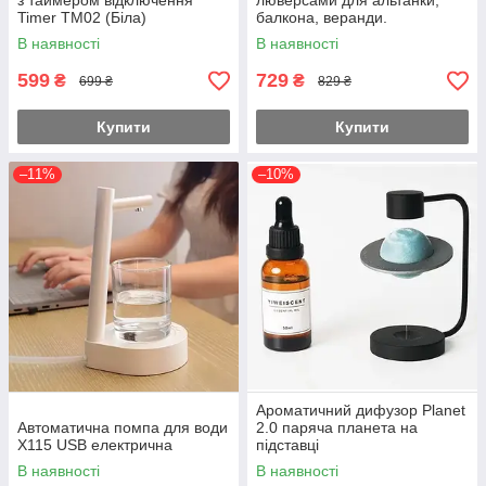
з таймером відключення
люверсами для альтанки,
Timer TM02 (Біла)
балкона, веранди.
В наявності
В наявності
599
729
₴
₴
699 ₴
829 ₴
Купити
Купити
–11%
–10%
Ароматичний дифузор Planet
Автоматична помпа для води
2.0 паряча планета на
X115 USB електрична
підставці
В наявності
В наявності