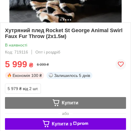
Хутряний плед Rocket St George Animal Swirl
Faux Fur Throw (2х1.5м)
В наявності
Код: 719116
Опт і роздріб
5 999
₴
6 099 ₴
Економія
100 ₴
Залишилось
5 днів
5 979 ₴
від 2 шт.
Купити
або
Купити з