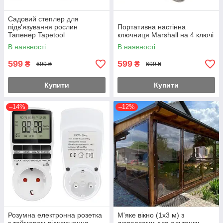
Садовий степлер для
підв'язування рослин
Портативна настінна
Тапенер Tapetool
ключниця Marshall на 4 ключі
В наявності
В наявності
599
599
₴
₴
699 ₴
699 ₴
Купити
Купити
–14%
–12%
Розумна електронна розетка
М'яке вікно (1х3 м) з