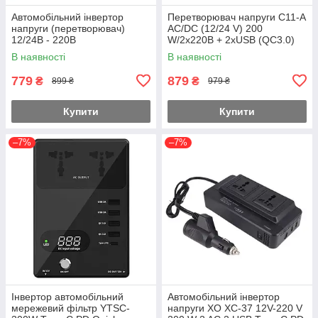
Автомобільний інвертор
Перетворювач напруги C11-A
напруги (перетворювач)
AC/DC (12/24 V) 200
12/24В - 220В
W/2x220В + 2xUSB (QC3.0)
2xType-C (30 W) LCD від
В наявності
В наявності
прикурювача
779
879
₴
₴
899 ₴
979 ₴
Купити
Купити
–7%
–7%
Інвертор автомобільний
Автомобільний інвертор
мережевий фільтр YTSC-
напруги XO XC-37 12V-220 V