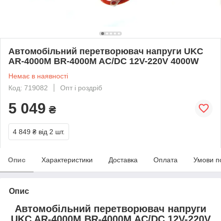
Автомобільний перетворювач напруги UKC
AR-4000M BR-4000M AC/DC 12V-220V 4000W
Немає в наявності
Код: 719082
Опт і роздріб
5 049
₴
4 849 ₴
від 2 шт.
Опис
Характеристики
Доставка
Оплата
Умови п
Опис
Автомобільний перетворювач напруги
UKC AR-4000M BR-4000M AC/DC 12V-220V