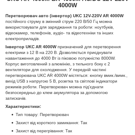
4000W
Перетворювач авто (інвертор) UKC 12V-220V AR 4000W
постійного струму в змінний струм 220 В/50 Гц можна
використовувати для заряджання та роботи: ноутбуків,
відеокамер, телефонів, аудіо- та відеотехніки та інших
електроприладів.
Інвертор UKC AR 4000W
призначений для перетворення
електрики з 12 В на 220 В. Дозволяється приєднувати
навантаження до 4000 Вт із піковою потужністю 8000W.
Корпус виготовлений з алюмінію, з тильного боку є 2
вентилятори для охолодження. У передній частині
перетворювача UKC AR 4000W містяться: кнопку вмик./вимк.,
вихід USB з напругою 5 В, розетка та світлові індикатори
режимів роботи. Перетворювач можна під'єднати
безпосередньо до клем акумулятора за допомогою
затискачів.
Характеристики:
Тип товару: Перетворювач
Захист від короткого замикання: Так
Захист від перегрівання: Так