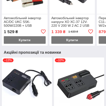
Автомобільний інвертор
Автомобільний інвертор
Пере
AC/DC UKC SSK-
напруги XO XC-37 12V-
C11-
500W/220В + USB
220 V 200 W 2 AC 2 USB
W/2
Перетворювач напруги
Type-C PD 20 W Чорний
(QC3
1 529
1 339
879
₴
₴
1 439 ₴
LCD 
Купити
Купити
Акційні пропозиції та новинки
–13%
–10%