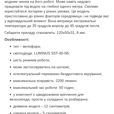
жодним чином на його роботі. Може навіть недовго
працювати під водою на глибині одного метра. Сміливо
користуйтеся ліхтарем у різних умовах. Ця модель
пристосована до різних факторів середовища і не підведе вас
у відповідальний момент. Вона витримує екстремальні
температури до 35 градусів морозу до 45 градусів тепла.
Габарити приладу становлять: 120х50х31, 8 мм.
Особливості:
тип – велофара;
світлодіоди: LUMINUS SST-40-N5;
шість режимів роботи;
може застосовуватись на шоломі;
інтелектуальний перемикач бездротового керування;
максимальна яскравість: 2200 люмен;
максимальний час роботи: 50 годин;
у комплекті є швидкознімне кріплення для
велосипеда, просте у складанні та розбиранні;
довжина моделі – 12 сантиметрів;
ширина моделі – 5 сантиметрів;