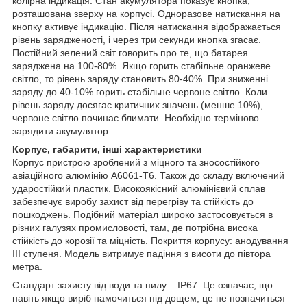
колірна індикація. Стан акумулятора показує кнопка,
розташована зверху на корпусі. Одноразове натискання на
кнопку активує індикацію. Після натискання відображається
рівень зарядженості, і через три секунди кнопка згасає.
Постійний зелений світ говорить про те, що батарея
заряджена на 100-80%. Якщо горить стабільне оранжеве
світло, то рівень заряду становить 80-40%. При зниженні
заряду до 40-10% горить стабільне червоне світло. Коли
рівень заряду досягає критичних значень (менше 10%),
червоне світло починає блимати. Необхідно терміново
зарядити акумулятор.
Корпус, габарити, інші характеристики
Корпус пристрою зроблений з міцного та зносостійкого
авіаційного алюмінію А6061-Т6. Також до складу включений
ударостійкий пластик. Високоякісний алюмінієвий сплав
забезпечує виробу захист від перегріву та стійкість до
пошкоджень. Подібний матеріал широко застосовується в
різних галузях промисловості, там, де потрібна висока
стійкість до корозії та міцність. Покриття корпусу: анодування
III ступеня. Модель витримує падіння з висоти до півтора
метра.
Стандарт захисту від води та пилу – IP67. Це означає, що
навіть якщо виріб намочиться під дощем, це не позначиться