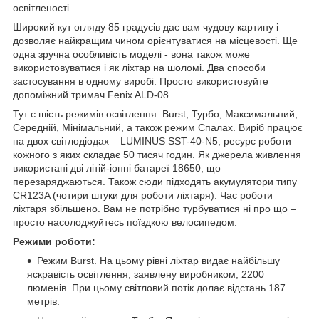
освітленості.
Широкий кут огляду 85 градусів дає вам чудову картину і
дозволяє найкращим чином орієнтуватися на місцевості. Ще
одна зручна особливість моделі - вона також може
використовуватися і як ліхтар на шоломі. Два способи
застосування в одному виробі. Просто використовуйте
допоміжний тримач Fenix ​​ALD-08.
Тут є шість режимів освітлення: Burst, Турбо, Максимальний,
Середній, Мінімальний, а також режим Спалах. Виріб працює
на двох світлодіодах – LUMINUS SST-40-N5, ресурс роботи
кожного з яких складає 50 тисяч годин. Як джерела живлення
використані дві літій-іонні батареї 18650, що
перезаряджаються. Також сюди підходять акумулятори типу
CR123A (чотири штуки для роботи ліхтаря). Час роботи
ліхтаря збільшено. Вам не потрібно турбуватися ні про що –
просто насолоджуйтесь поїздкою велосипедом.
Режими роботи:
Режим Burst. На цьому рівні ліхтар видає найбільшу
яскравість освітлення, заявлену виробником, 2200
люменів. При цьому світловий потік долає відстань 187
метрів.