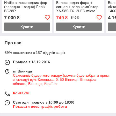
Набір велосипедних фар
Велосипедна фара +
Вело
(передня + задня) Fenix
сигнал + вело комп'ютер
ліхт
BC28R
XA-585-T6+2LED micro
140
USB на кермо
7 000
749
4 1
₴
₴
849 ₴
Купити
Купити
Про нас
89% позитивних з 157 відгуків за рік
Працює з 13.12.2016
м. Вінниця
Самовивіз будь-якого товару (можна буде забрати прям
зі складу) вул. Келецька, б. 50 Вінниця Вінницька
область, Вінниця, Україна
Контакти
Сьогодні працює з 10:00 до 18:00
Показати весь графік роботи