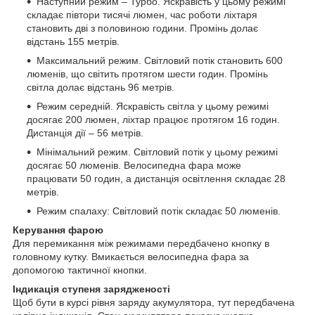
Наступний режим – Турбо. Яскравість у цьому режимі
складає півтори тисячі люмен, час роботи ліхтаря
становить дві з половиною години. Промінь долає
відстань 155 метрів.
Максимальний режим. Світловий потік становить 600
люменів, що світить протягом шести годин. Промінь
світла долає відстань 96 метрів.
Режим середній. Яскравість світла у цьому режимі
досягає 200 люмен, ліхтар працює протягом 16 годин.
Дистанція дії – 56 метрів.
Мінімальний режим. Світловий потік у цьому режимі
досягає 50 люменів. Велосипедна фара може
працювати 50 годин, а дистанція освітлення складає 28
метрів.
Режим спалаху: Світловий потік складає 50 люменів.
Керування фарою
Для перемикання між режимами передбачено кнопку в
головному кутку. Вмикається велосипедна фара за
допомогою тактичної кнопки.
Індикація ступеня зарядженості
Щоб бути в курсі рівня заряду акумулятора, тут передбачена