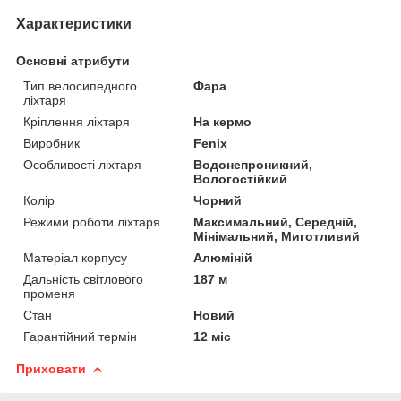
Характеристики
Основні атрибути
Тип велосипедного
Фара
ліхтаря
Кріплення ліхтаря
На кермо
Виробник
Fenix
Особливості ліхтаря
Водонепроникний,
Вологостійкий
Колір
Чорний
Режими роботи ліхтаря
Максимальний, Середній,
Мінімальний, Миготливий
Матеріал корпусу
Алюміній
Дальність світлового
187 м
променя
Стан
Новий
Гарантійний термін
12 міс
Приховати