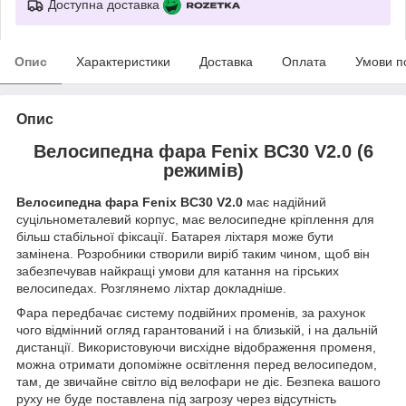
Доступна доставка
Опис
Характеристики
Доставка
Оплата
Умови п
Опис
Велосипедна фара Fenix ​​BC30 V2.0 (6
режимів)
Велосипедна фара Fenix ​​BC30 V2.0
має надійний
суцільнометалевий корпус, має велосипедне кріплення для
більш стабільної фіксації. Батарея ліхтаря може бути
замінена. Розробники створили виріб таким чином, щоб він
забезпечував найкращі умови для катання на гірських
велосипедах. Розглянемо ліхтар докладніше.
Фара передбачає систему подвійних променів, за рахунок
чого відмінний огляд гарантований і на близькій, і на дальній
дистанції. Використовуючи висхідне відображення променя,
можна отримати допоміжне освітлення перед велосипедом,
там, де звичайне світло від велофари не діє. Безпека вашого
руху не буде поставлена ​​під загрозу через відсутність