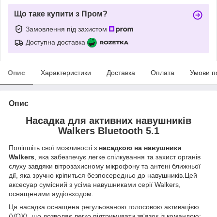
Що таке купити з Пром?
Замовлення під захистом
Доступна доставка
Опис
Характеристики
Доставка
Оплата
Умови п
Опис
Насадка для активних навушників
Walkers Bluetooth 5.1
Поліпшіть свої можливості з
насадкою на навушники
Walkers
, яка забезпечує легке спілкування та захист органів
слуху завдяки вітрозахисному мікрофону та антені ближньої
дії, яка зручно кріпиться безпосередньо до навушників.Цей
аксесуар сумісний з усіма навушниками серії Walkers,
оснащеними аудіовходом.
Ця насадка оснащена регульованою голосовою активацією
(VOX), що дозволяє легко підтримувати зв'язок із командою;