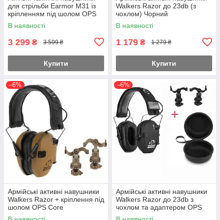
для стрільби Earmor М31 із
Walkers Razor до 23db (з
кріпленням під шолом OPS
чохлом) Чорний
Core (чебурашка) Чорний
В наявності
В наявності
3 299
1 179
₴
₴
3 599 ₴
1 279 ₴
Купити
Купити
–6%
–6%
Армійські активні навушники
Армійські активні навушники
Walkers Razor + кріплення під
Walkers Razor до 23db з
шолом OPS Core
чохлом та адаптером OPS
(чебурашки) Койот
Core Чебурашки Чорний
В наявності
В наявності