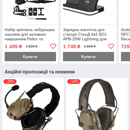
Набір кріплень чебурашка
Зарядна магнітна док-
Audi
нашлем для активних
станція СтенД 4в1 B22-
NFC 
навушників Peltor та
APB-20W Lightning для
Rece
Sordin (Чорний)
телефона годинника та
1 499
1 749
729
₴
₴
1 599 ₴
1 849 ₴
навушників Чорний
Купити
Купити
Акційні пропозиції та новинки
–28%
–14%