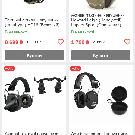
Активні тактичні навушники
Тактичні активні навушники
Howard Leigh (Honeywell)
(гарнітура) HD16 (Бежевий)
Impact Sport (Оливковий)
В наявності
В наявності
8 699
1 799
₴
₴
11 999 ₴
2 099 ₴
Купити
Купити
–8%
–8%
Активні тактичні навушники
Армійські активні навушники