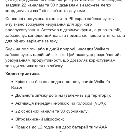
завдяки 22 каналам та 99 підканалам ви можете легко
координувати свої дії з сім'єю та друзями.
Сенсорні прогумовані кнопки та РК-екран забезпечують
інтуїтивно зрозуміле керування для зручного
прослуховування. Аксесуар підтримує функцію push-to-talk,
забезпечує конфіденційність та призначає пріоритетні канали
для різних варіантів зв'язку.
Будь на полігоні або в дикій природі, насадки Walkers
забезпечують надійний зв'язок. Цей аксесуар розроблений з
урахуванням продуктивності, що дозволяє користувачам
завжди залишатися на зв'язку.
Характеристики:
Кріпиться безпосередньо до навушників Walker's
Razor;
Дальність зв'язку до 5 км (залежить від території);
Активація передачі кнопкою чи голосом (VOX);
22 основних канали та 99 суб-каналу;
Вітрозахисний мікрофон;
Працює до 12 годин від двох батарей типу ААА