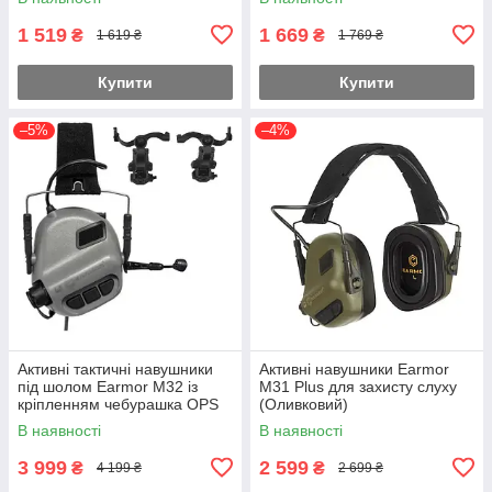
1 519
1 669
₴
₴
1 619 ₴
1 769 ₴
Купити
Купити
–5%
–4%
Активні тактичні навушники
Активні навушники Earmor
під шолом Earmor М32 із
M31 Plus для захисту слуху
кріпленням чебурашка OPS
(Оливковий)
Core Сірий
В наявності
В наявності
3 999
2 599
₴
₴
4 199 ₴
2 699 ₴