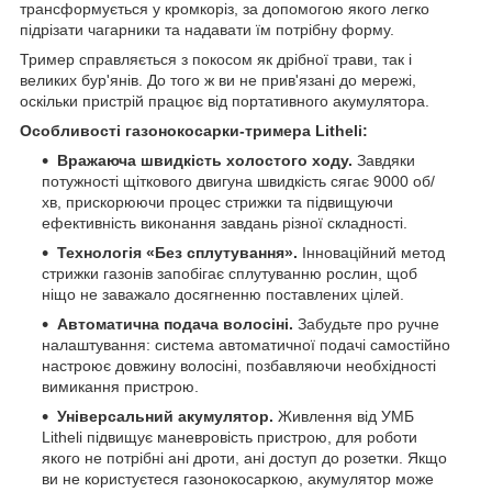
трансформується у кромкоріз, за допомогою якого легко
підрізати чагарники та надавати їм потрібну форму.
Тример справляється з покосом як дрібної трави, так і
великих бур'янів. До того ж ви не прив'язані до мережі,
оскільки пристрій працює від портативного акумулятора.
Особливості газонокосарки-тримера Litheli:
Вражаюча швидкість холостого ходу.
Завдяки
потужності щіткового двигуна швидкість сягає 9000 об/
хв, прискорюючи процес стрижки та підвищуючи
ефективність виконання завдань різної складності.
Технологія «Без сплутування».
Інноваційний метод
стрижки газонів запобігає сплутуванню рослин, щоб
ніщо не заважало досягненню поставлених цілей.
Автоматична подача волосіні.
Забудьте про ручне
налаштування: система автоматичної подачі самостійно
настроює довжину волосіні, позбавляючи необхідності
вимикання пристрою.
Універсальний акумулятор.
Живлення від УМБ
Litheli підвищує маневровість пристрою, для роботи
якого не потрібні ані дроти, ані доступ до розетки. Якщо
ви не користуєтеся газонокосаркою, акумулятор може