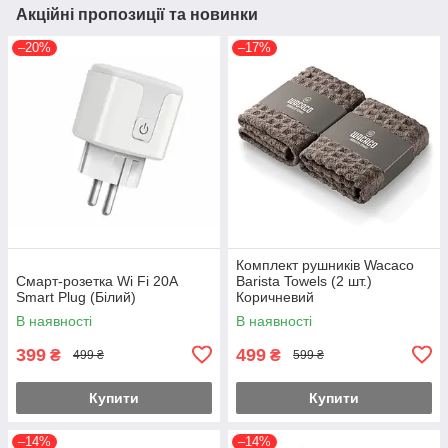
Акційні пропозиції та новинки
–20%
–17%
Комплект рушників Wacaco
Смарт-розетка Wi Fi 20А
Barista Towels (2 шт.)
Smart Plug (Білий)
Коричневий
В наявності
В наявності
399
499
₴
₴
499 ₴
599 ₴
Купити
Купити
–14%
–14%