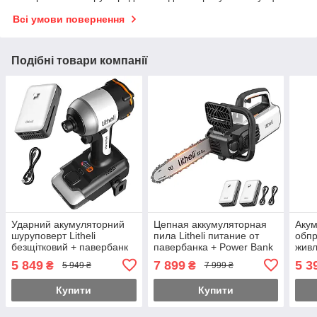
Всі умови повернення
Подібні товари компанії
Ударний акумуляторний
Цепная аккумуляторная
Аку
шуруповерт Litheli
пила Litheli питание от
обпр
безщітковий + павербанк
павербанка + Power Bank
живл
Litheli Power Bank
Litheli 20000 mAh 45W 2А
Lith
5 849
7 899
5 3
₴
₴
5 949 ₴
7 999 ₴
20000mAh 45W
mAh
Купити
Купити