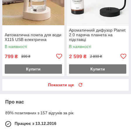
Ароматичний дифузор Planet
Автоматична помпа для води
2.0 паряча планета на
X115 USB електрична
підставці
В наявності
В наявності
799
2 599
₴
₴
899 ₴
2 899 ₴
Купити
Купити
Показати ще
Про нас
89% позитивних з 157 відгуків за рік
Працює з 13.12.2016