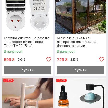
Розумна електронна розетка
М'яке вікно (1х3 м) з
з таймером відключення
люверсами для альтанки,
Timer TM02 (Біла)
балкона, веранди.
В наявності
В наявності
599
729
₴
₴
699 ₴
829 ₴
Купити
Купити
–11%
–10%