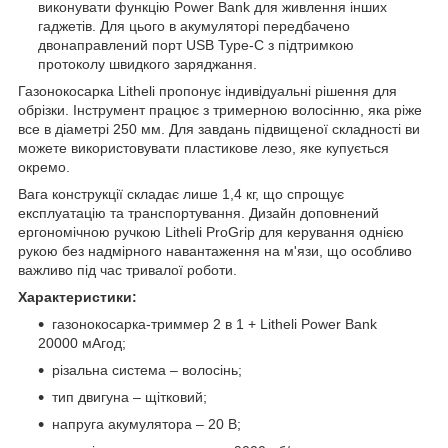
виконувати функцію Power Bank для живлення інших
гаджетів. Для цього в акумуляторі передбачено
двонаправлений порт USB Type-C з підтримкою
протоколу швидкого заряджання.
Газонокосарка Litheli пропонує індивідуальні рішення для
обрізки. Інструмент працює з тримерною волосінню, яка ріже
все в діаметрі 250 мм. Для завдань підвищеної складності ви
можете використовувати пластикове лезо, яке купується
окремо.
Вага конструкції складає лише 1,4 кг, що спрощує
експлуатацію та транспортування. Дизайн доповнений
ергономічною ручкою Litheli ProGrip для керування однією
рукою без надмірного навантаження на м'язи, що особливо
важливо під час тривалої роботи.
Характеристики:
газонокосарка-триммер 2 в 1 + Litheli Power Bank
20000 мАгод;
різальна система – волосінь;
тип двигуна – щітковий;
напруга акумулятора – 20 В;