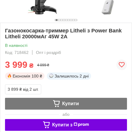
Газонокосарка-триммер Litheli з Power Bank
Litheli 20000мАг 45W 2А
В наявності
Код: 718462
Опт і роздріб
3 999
₴
4 099 ₴
Економія
100 ₴
Залишилось
2 дні
3 899 ₴
від 2 шт.
Купити
або
Купити з