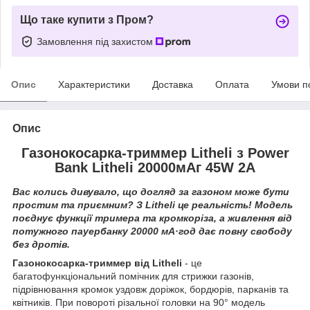
Що таке купити з Пром?
Замовлення під захистом
Опис
Характеристики
Доставка
Оплата
Умови п
Опис
Газонокосарка-триммер Litheli з Power
Bank Litheli 20000мАг 45W 2А
Вас колись дивувало, що догляд за газоном може бути
простим та приємним? З Litheli це реальність! Модель
поєднує функції тримера та кромкоріза, а живлення від
потужного пауербанку 20000 мА·год дає повну свободу
без дротів.
Газонокосарка-триммер від Litheli
- це
багатофункціональний помічник для стрижки газонів,
підрівнювання кромок уздовж доріжок, бордюрів, парканів та
квітників. При повороті різальної головки на 90° модель