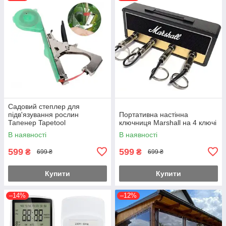
Садовий степлер для
підв'язування рослин
Портативна настінна
Тапенер Tapetool
ключниця Marshall на 4 ключі
В наявності
В наявності
599
599
₴
₴
699 ₴
699 ₴
Купити
Купити
–14%
–12%