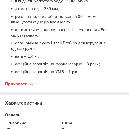
швидкість холостого ходу – 9000 об/хв;
діаметр зрізу – 250 мм;
різальна головка обертається на 90° і може
виконувати функцію кромкорізу;
автоматичне подання волосіні + технологія «Без
сплутування»;
ергономічна ручка Litheli ProGrip для керування
однією рукою;
вага – 1,4 кг;
офіційна гарантія на газонокосарку – 3 роки;
офіційна гарантія на УМБ – 1 рік.
Приховати
Характеристики
Основні
Виробник
Litheli