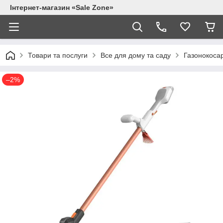
Інтернет-магазин «Sale Zone»
Товари та послуги
Все для дому та саду
Газонокосар
–2%