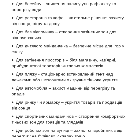
Для басейну – зниження впливу ультрафіолету та
перегріву води
Для ресторанів та кафе – як стильне рішення захисту
від сонця, вітру та дощу
Для баз відпочинку – створення затінених зон для
відпочиваючих
Для дитячого майданчика – безпечне місце для ігор у
спеку
Для затінення просторів – біля магазину, кав'ярні,
прибудинкової території житлових комплексів
Для пляжу - стаціонарно встановлений тент над
лежаками або шезлонгами як зручне тіньове укриття
Для автомобіля – захист машини від перегріву та
опадів
Для ринку чи ярмарку – укриття товарів та продавців
від сонця
Для спортивних майданчиків – створення комфортних
тіньових зон для гравців та глядачів
Для робочих зон на вулиці – захист співробітників від
перегріву на будівлях, складах тощо.