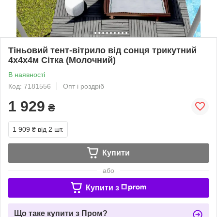
Тіньовий тент-вітрило від сонця трикутний
4х4х4м Сітка (Молочний)
В наявності
Код: 7181556
Опт і роздріб
1 929
₴
1 909 ₴
від 2 шт.
Купити
або
Купити з
Що таке купити з Пром?