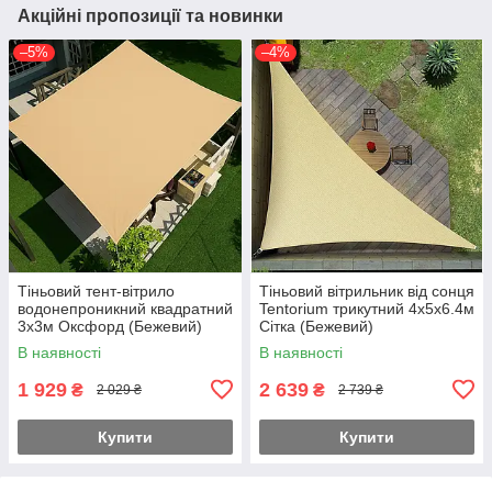
Акційні пропозиції та новинки
–5%
–4%
Тіньовий тент-вітрило
Тіньовий вітрильник від сонця
водонепроникний квадратний
Tentorium трикутний 4х5х6.4м
3х3м Оксфорд (Бежевий)
Сітка (Бежевий)
В наявності
В наявності
1 929
2 639
₴
₴
2 029 ₴
2 739 ₴
Купити
Купити