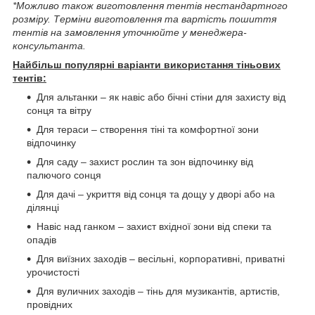
*Можливо також виготовлення тентів нестандартного
розміру. Терміни виготовлення та вартість пошиття
тентів на замовлення уточнюйте у менеджера-
консультанта.
Найбільш популярні варіанти використання тіньових
тентів:
Для альтанки – як навіс або бічні стіни для захисту від
сонця та вітру
Для тераси – створення тіні та комфортної зони
відпочинку
Для саду – захист рослин та зон відпочинку від
палючого сонця
Для дачі – укриття від сонця та дощу у дворі або на
ділянці
Навіс над ганком – захист вхідної зони від спеки та
опадів
Для виїзних заходів – весільні, корпоративні, приватні
урочистості
Для вуличних заходів – тінь для музикантів, артистів,
провідних