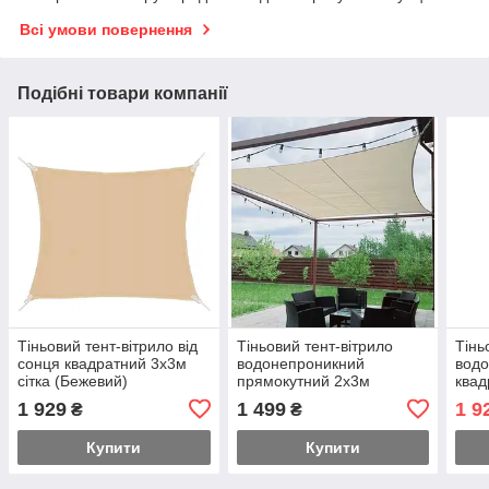
Всі умови повернення
Подібні товари компанії
Тіньовий тент-вітрило від
Тіньовий тент-вітрило
Тінь
сонця квадратний 3х3м
водонепроникний
вод
сітка (Бежевий)
прямокутний 2х3м
квад
Оксфорд (Бежевий)
(Беж
1 929
1 499
1 9
₴
₴
Купити
Купити