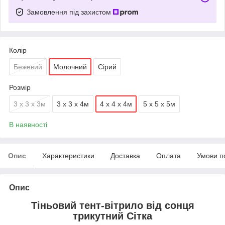
Замовлення під захистом
Колір
Бежевий
Молочний
Сірий
Розмір
3 х 3 х 3м
3 х 3 х 4м
4 х 4 х 4м
5 х 5 х 5м
В наявності
Опис
Характеристики
Доставка
Оплата
Умови п
Опис
Тіньовий тент-вітрило від сонця
трикутний Сітка