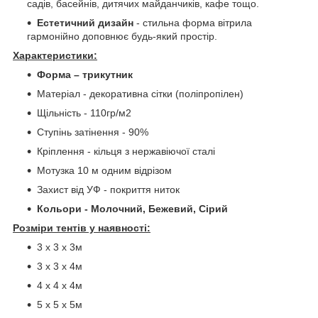
садів, басейнів, дитячих майданчиків, кафе тощо.
Естетичний дизайн
- стильна форма вітрила
гармонійно доповнює будь-який простір.
Характеристики:
Форма – трикутник
Матеріал - декоративна сітки (поліпропілен)
Щільність - 110гр/м2
Ступінь затінення - 90%
Кріплення - кільця з нержавіючої сталі
Мотузка 10 м одним відрізом
Захист від УФ - покриття ниток
Кольори - Молочний, Бежевий, Сірий
Розміри тентів у наявності:
3 х 3 х 3м
3 х 3 х 4м
4 х 4 х 4м
5 х 5 х 5м