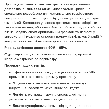
Пропонуємо
тіньові тенти-вітрила
з використанням
декоративної
тіньової сітки
. Універсальне кріплення
спеціально розроблене для максимально комфортного
використання тентів-парусів в будь-яких умовах і для будь-
яких цілей. Компактна упаковка дозволить легко зберігати
тент у міжсезоння, або взяти його з собою в подорож або на
пікнік. Завдяки своїм оригінальним формам та легкості у
використанні можливо створити велику кількість комбінацій їх
використання, потрібно лише трохи пофантазувати.
Рівень затінення досягає 90% – 95%.
Фурнітура:
потужні металеві кільця на кутах, прошиті
кіперною стрічкою по периметру.
Переваги наших тентів:
Ефективний захист від сонця
- знижує вплив УФ-
променів, створюючи приємну прохолоду.
Міцний і довговічний матеріал
– стійкий до
вицвітання, вологи та механічних пошкоджень.
Легкість монтажу
- зручна система кріплення
дозволяє встановити тент швидко і просто.
Багатофункціональність
– підходить для терас,