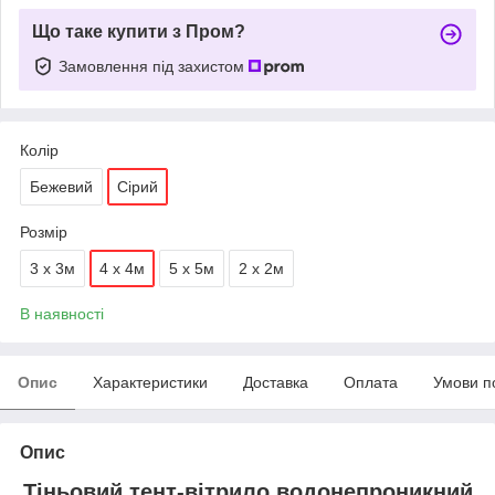
Що таке купити з Пром?
Замовлення під захистом
Колір
Бежевий
Сірий
Розмір
3 х 3м
4 х 4м
5 х 5м
2 х 2м
В наявності
Опис
Характеристики
Доставка
Оплата
Умови п
Опис
Тіньовий тент-вітрило водонепроникний