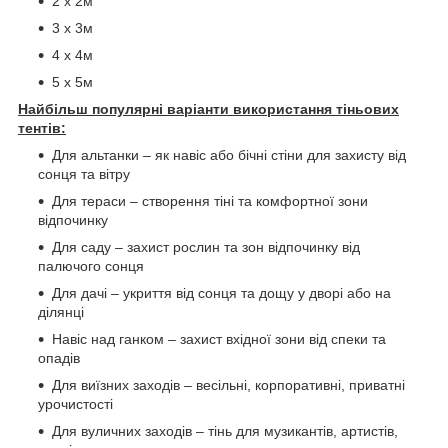
2 х 2м
3 х 3м
4 х 4м
5 х 5м
Найбільш популярні варіанти використання тіньових
тентів:
Для альтанки – як навіс або бічні стіни для захисту від
сонця та вітру
Для тераси – створення тіні та комфортної зони
відпочинку
Для саду – захист рослин та зон відпочинку від
палючого сонця
Для дачі – укриття від сонця та дощу у дворі або на
ділянці
Навіс над ганком – захист вхідної зони від спеки та
опадів
Для виїзних заходів – весільні, корпоративні, приватні
урочистості
Для вуличних заходів – тінь для музикантів, артистів,