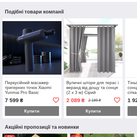
Подібні товари компанії
Перкусійний масажер
Вуличні штори для терас і
Тінь
тригерних точок Xiaomi
веранд від дощу та сонця
сонц
Yunmai Pro Basic
(2 х 3 м) Сірий
сітк
Масажний пістолет (4
7 599
2 089
1 9
₴
₴
2 189 ₴
насадки) 2600 мАч Сірий
Купити
Купити
Акційні пропозиції та новинки