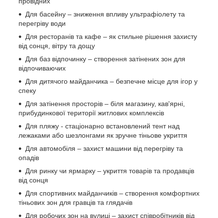
провідних
Для басейну – зниження впливу ультрафіолету та
перегріву води
Для ресторанів та кафе – як стильне рішення захисту
від сонця, вітру та дощу
Для баз відпочинку – створення затінених зон для
відпочиваючих
Для дитячого майданчика – безпечне місце для ігор у
спеку
Для затінення просторів – біля магазину, кав'ярні,
прибудинкової території житлових комплексів
Для пляжу - стаціонарно встановлений тент над
лежаками або шезлонгами як зручне тіньове укриття
Для автомобіля – захист машини від перегріву та
опадів
Для ринку чи ярмарку – укриття товарів та продавців
від сонця
Для спортивних майданчиків – створення комфортних
тіньових зон для гравців та глядачів
Для робочих зон на вулиці – захист співробітників від