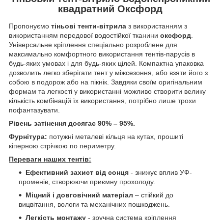
квадратний Оксфорд
Пропонуємо
тіньові тенти-вітрила
з використанням з
використанням передової водостійкої тканини
оксфорд
.
Універсальне кріплення спеціально розроблене для
максимально комфортного використання тентів-парусів в
будь-яких умовах і для будь-яких цілей. Компактна упаковка
дозволить легко зберігати тент у міжсезоння, або взяти його з
собою в подорож або на пікнік. Завдяки своїм оригінальним
формам та легкості у використанні можливо створити велику
кількість комбінацій їх використання, потрібно лише трохи
пофантазувати.
Рівень затінення досягає 90% – 95%.
Фурнітура:
потужні металеві кільця на кутах, прошиті
кіперною стрічкою по периметру.
Переваги наших тентів:
Ефективний захист від сонця
- знижує вплив УФ-
променів, створюючи приємну прохолоду.
Міцний і довговічний матеріал
– стійкий до
вицвітання, вологи та механічних пошкоджень.
Легкість монтажу
- зручна система кріплення