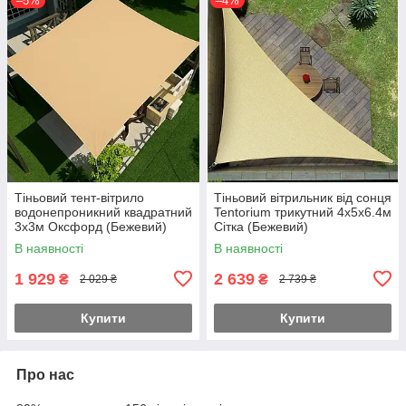
–5%
–4%
Тіньовий тент-вітрило
Тіньовий вітрильник від сонця
водонепроникний квадратний
Tentorium трикутний 4х5х6.4м
3х3м Оксфорд (Бежевий)
Сітка (Бежевий)
В наявності
В наявності
1 929
2 639
₴
₴
2 029 ₴
2 739 ₴
Купити
Купити
Про нас