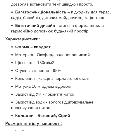
дозволяє встановити тент швидко і просто.
Багатофункціональність
– підходить для терас,
садів, басейнів, дитячих майданчиків, кафе тощо.
Естетичний дизайн
- стильна форма вітрила
гармонійно доповнює будь-який простір.
Характеристики:
Форма – квадрат
Матеріал - Оксфорд водонепроникний
Щільність - 150гр/м2
Ступінь затінення - 95%
Кріплення - кільця з нержавіючої сталі
Мотузка 10 м одним відрізом
Захист від УФ - покриття ниток
Захист від води - вологовідштовхувальне
просочування ниток
Кольори - Бежевий, Сірий
Розміри тентів у наявності: