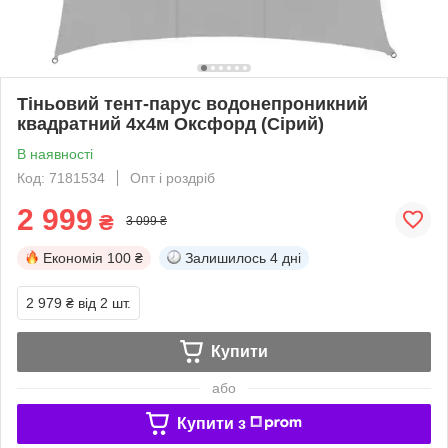
Тіньовий тент-парус водонепроникний
квадратний 4х4м Оксфорд (Сірий)
В наявності
Код: 7181534
Опт і роздріб
2 999
₴
3 099 ₴
Економія
100 ₴
Залишилось
4 дні
2 979 ₴
від 2 шт.
Купити
або
Купити з