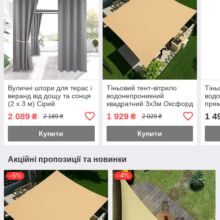
Вуличні штори для терас і
Тіньовий тент-вітрило
Тінь
веранд від дощу та сонця
водонепроникний
вод
(2 х 3 м) Сірий
квадратний 3х3м Оксфорд
прям
(Бежевий)
Окс
2 089
1 929
1 4
₴
₴
2 189 ₴
2 029 ₴
Купити
Купити
Акційні пропозиції та новинки
–5%
–4%