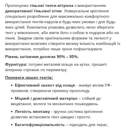
Пропонуємо
тіньові тенти-вітрила
з використанням
декоративної тіньової сітки
. Універсальне кріплення
спеціально розроблене для максимально комфортного
використання тентів-парусів в будь-яких умовах і для будь-
яких цілей. Компактна упаковка дозволить легко зберігати
тент у міжсезоння, або взяти його з собою в подорож або на
пікнік. Завдяки своїм оригінальним формам та легкості у
використанні можливо створити велику кількість комбінацій їх
використання, потрібно лише трохи пофантазувати.
Рівень затінення досягає 90% – 95%.
Фурнітура:
потужні металеві кільця на кутах, прошиті
кіперною стрічкою по периметру.
Переваги наших тентів:
Ефективний захист від сонця
- знижує вплив УФ-
променів, створюючи приємну прохолоду.
Міцний і довговічний матеріал
– стійкий до
вицвітання, вологи та механічних пошкоджень.
Легкість монтажу
- зручна система кріплення
дозволяє встановити тент швидко і просто.
Багатофункціональність
– підходить для терас,