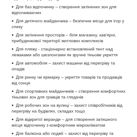
Для баз відпочинку – створення затінених зон для
відпочиваючих
Для дитячого майданчика – безпечне місце для ігор у
спеку
Для затінення просторів – біля магазину, кав'ярні,
прибудинкової території житлових комплексів
Для пляжу - стаціонарно встановлений тент над
лежаками або шезлонгами як зручне тіньове укриття
Для автомобіля – захист машини від перегріву та
опадів
Для ринку чи ярмарку – укриття товарів та продавців
від сонця
Для спортивних майданчиків – створення комфортних
тіньових зон для гравців та глядачів
Для робочих зон на вулиці – захист співробітників від
перегріву на будівлях, складах тощо.
Для відкритої веранди – для створення затишного
місця відпочинку з комфортним мікрокліматом
Для балкона або лоджії – захист від перегріву та