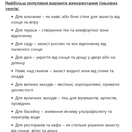
Найбільш популярні варіанти використання тіньових
тентів:
Для альтанки – як навіс або бічні стіни для захисту від
сонця та вітру
Для тераси – створення тіні та комфортної зони
відпочинку
Для саду – захист рослин та зон відпочинку від
палючого сонця
Для дачі – укриття від сонця та дощу у дворі або на
ділянці
Навіс над ганком – захист вхідної зони від спеки та
опадів
Для виїзних заходів – весільні, корпоративні, приватні
урочистості
Для вуличних заходів – тінь для музикантів, артистів,
провідних
Для басейну – зниження впливу ультрафіолету та
перегріву води
Для ресторанів та кафе – як стильне рішення захисту
від сонця, вітру та дощу