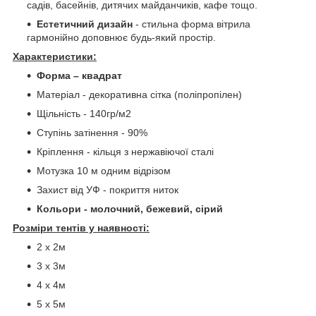
садів, басейнів, дитячих майданчиків, кафе тощо.
Естетичний дизайн
- стильна форма вітрила
гармонійно доповнює будь-який простір.
Характеристики:
Форма – квадрат
Матеріал - декоративна сітка (поліпропілен)
Щільність - 140гр/м2
Ступінь затінення - 90%
Кріплення - кільця з нержавіючої сталі
Мотузка 10 м одним відрізом
Захист від УФ - покриття ниток
Кольори - молочний, бежевий, сірий
Розміри тентів у наявності:
2 х 2м
3 х 3м
4 х 4м
5 х 5м