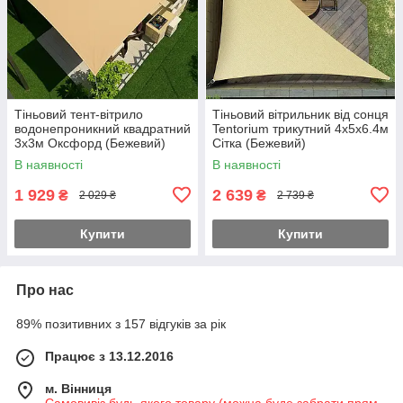
Тіньовий тент-вітрило
Тіньовий вітрильник від сонця
водонепроникний квадратний
Tentorium трикутний 4х5х6.4м
3х3м Оксфорд (Бежевий)
Сітка (Бежевий)
В наявності
В наявності
1 929
2 639
₴
₴
2 029 ₴
2 739 ₴
Купити
Купити
Про нас
89% позитивних з 157 відгуків за рік
Працює з 13.12.2016
м. Вінниця
Самовивіз будь-якого товару (можна буде забрати прям