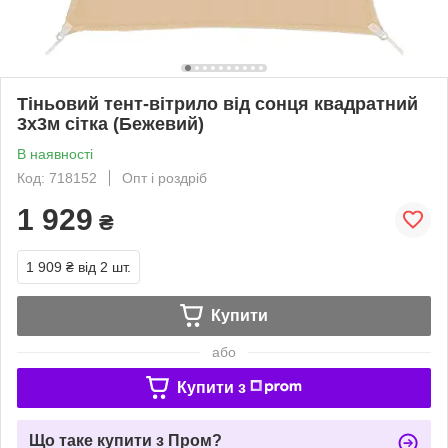
Тіньовий тент-вітрило від сонця квадратний
3х3м сітка (Бежевий)
В наявності
Код: 718152
Опт і роздріб
1 929
₴
1 909 ₴
від 2 шт.
Купити
або
Купити з
Що таке купити з Пром?