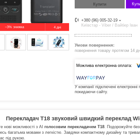
Купи
Купити
+380 (96) 005-32-19
Київстар - Viber / Вайбер Іван
–3%
4 дні
повернення товару протягом 14 д
У компанії підключені електронні
покидаючи сайту.
Перекладач T18 звуковий швидкий переклад Wi-F
те нові можливості з AI
голосовим перекладачем T18
. Подорожуйте без 
тесь багатьма мовами з легкістю. Завдяки компактному дизайну та трива
ас під рукою.