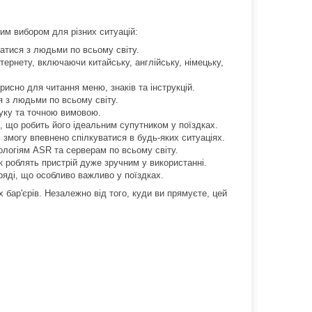
ним вибором для різних ситуацій:
атися з людьми по всьому світу.
ернету, включаючи китайську, англійську, німецьку,
исно для читання меню, знаків та інструкцій.
я з людьми по всьому світу.
уку та точною вимовою.
р, що робить його ідеальним супутником у поїздках.
 змогу впевнено спілкуватися в будь-яких ситуаціях.
ологіям ASR та серверам по всьому світу.
к роблять пристрій дуже зручним у використанні.
ряді, що особливо важливо у поїздках.
бар'єрів. Незалежно від того, куди ви прямуєте, цей