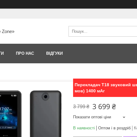
e Zone»
ТИ
ПРО НАС
ВІДГУКИ
Перекладач T18 звуковий шв
мов) 1400 мАг
3 699 ₴
3 799 ₴
Показати оптові ціни
В наявності
Оптом і в роздріб
К