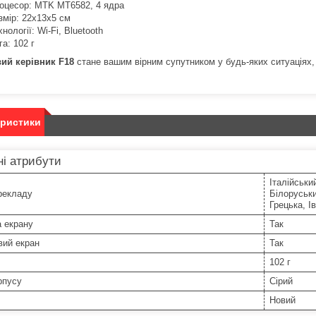
оцесор: MTK MT6582, 4 ядра
змір: 22х13х5 см
хнології: Wi-Fi, Bluetooth
га: 102 г
ий керівник F18
стане вашим вірним супутником у будь-яких ситуаціях,
еристики
і атрибути
Італійськи
рекладу
Білоруськи
Грецька, І
а екрану
Так
вий екран
Так
102 г
рпусу
Сірий
Новий