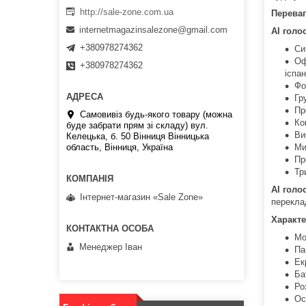
http://sale-zone.com.ua
Переваг
internetmagazinsalezone@gmail.com
AI голо
+380978274362
Си
Оф
+380978274362
іспан
Фо
Гр
Пр
Самовивіз будь-якого товару (можна
Ко
буде забрати прям зі складу) вул.
Ви
Келецька, б. 50 Вінниця Вінницька
Ми
область, Вінниця, Україна
Пр
Тр
AI голо
Інтернет-магазин «Sale Zone»
перекла
Характе
Мо
Менеджер Іван
Па
Ек
Ба
Ро
Ос