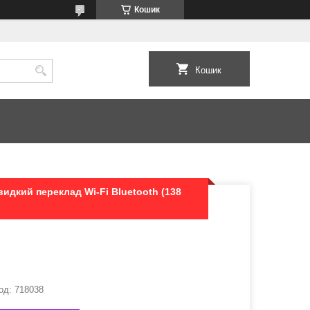
Кошик
Кошик
идкий переклад Wi-Fi Bluetooth (138
од:
718038