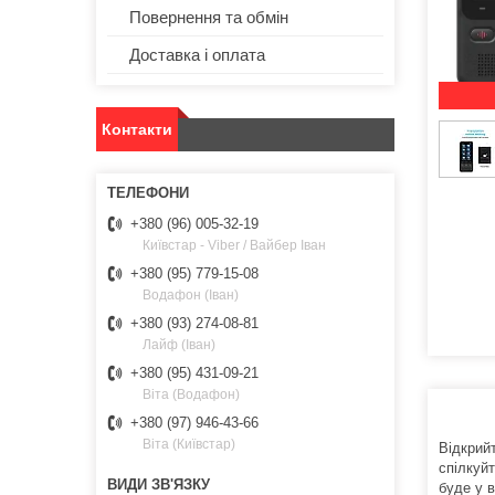
Повернення та обмін
Доставка і оплата
Контакти
+380 (96) 005-32-19
Київстар - Viber / Вайбер Іван
+380 (95) 779-15-08
Водафон (Іван)
+380 (93) 274-08-81
Лайф (Іван)
+380 (95) 431-09-21
Віта (Водафон)
+380 (97) 946-43-66
Віта (Київстар)
Відкрий
спілкуй
буде у в