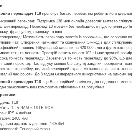
и:
совий перекладач T18
пропонує багато переваг, які роблять його ідеаль
нхронний переклад: Підтримка 138 мов онлайн дозволяє миттєво спілкув
лайн переклад: Переклад 18 мовами без необхідності підключення до Інт
ську, французьку, німецьку та інші.
топереклад: Можливість перекладу текстів із зображень, що особливо кор
уповий чат: Створення чат-кімнат та сканування QR-кодів для спілкуванн
офесійний словник: Вбудований словник на 420 000 слів з функцією пош
мпактність та легкість: Пристрій важить всього 102 г і має зручний розмі
сока точність перекладу: Забезпечує точність перекладу до 98%, що дає
ттєвий переклад: Час відгуку менше 0.5 секунд завдяки передовим техн
остота інтерфейсу, великий сенсорний екран і мінімальна кількість кнопо
ивалий час роботи: До 8 годин безперервного використання на одному за
совий перекладач T18
- це Ваш надійний помічник для подолання мовних 
дач забезпечить вам комфортне спілкування та розуміння.
ристики:
дель: T18
м'ять: 1 ГБ RAM + 16 ГБ ROM
ран: IPS 4 дюйми
тарея: 1400 мАг
здільна здатність дисплея: 480х854
обливості: Сенсорний екран