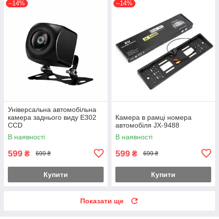
–14%
–14%
Універсальна автомобільна
камера заднього виду E302
Камера в рамці номера
CCD
автомобіля JX-9488
В наявності
В наявності
599
599
₴
₴
699 ₴
699 ₴
Купити
Купити
Показати ще