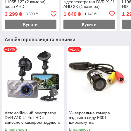
L1055 12'' (2 камери)
відеореєстратор DVR-X-21
L106
touch AHD
AHD 2K (1 камера)
HD
3 299
1 649
1 2
₴
₴
3 399 ₴
1 749 ₴
Купити
Купити
Акційні пропозиції та новинки
–17%
–15%
Автомобільний реєстратор
Універсальна камера
DVR A10 4" Full HD з
заднього виду E301
виносною камерою заднього
ширококутна
виду
В наявності
В наявності