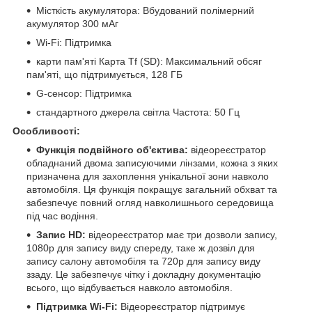
Місткість акумулятора: Вбудований полімерний
акумулятор 300 мАг
Wi-Fi: Підтримка
карти пам'яті Карта Tf (SD): Максимальний обсяг
пам'яті, що підтримується, 128 ГБ
G-сенсор: Підтримка
стандартного джерела світла Частота: 50 Гц
Особливості:
Функція подвійного об'єктива:
відеореєстратор
обладнаний двома записуючими лінзами, кожна з яких
призначена для захоплення унікальної зони навколо
автомобіля. Ця функція покращує загальний обхват та
забезпечує повний огляд навколишнього середовища
під час водіння.
Запис HD:
відеореєстратор має три дозволи запису,
1080p для запису виду спереду, таке ж дозвіл для
запису салону автомобіля та 720p для запису виду
ззаду. Це забезпечує чітку і докладну документацію
всього, що відбувається навколо автомобіля.
Підтримка Wi-Fi:
Відеореєстратор підтримує