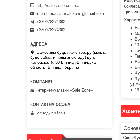
Розетка
http://sale-zone.com.ua
бойлера
тривало
internetmagazinsalezone@gmail.com
Характе
+380978274362
На
+380978274362
Ма
Вб
10
То
Самовивіз будь-якого товару (можна
Те
буде забрати прям зі складу) вул.
Ви
Келецька, б. 50 Вінниця Вінницька
Ви
область, Вінниця, Україна
Фу
Фу
увім
16
Інтернет-магазин «Sale Zone»
Характ
Менеджер Іван
Основн
Спосіб у