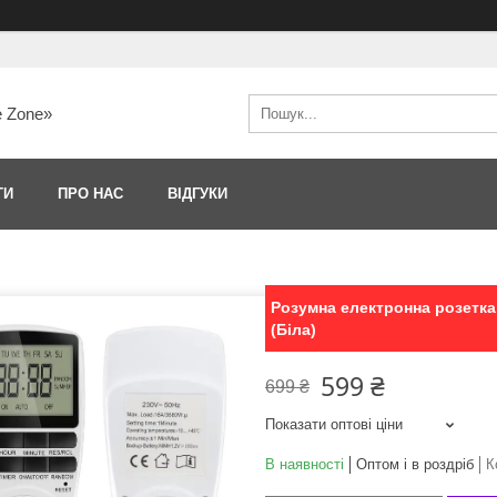
e Zone»
ТИ
ПРО НАС
ВІДГУКИ
Розумна електронна розетка
(Біла)
599 ₴
699 ₴
Показати оптові ціни
В наявності
Оптом і в роздріб
К