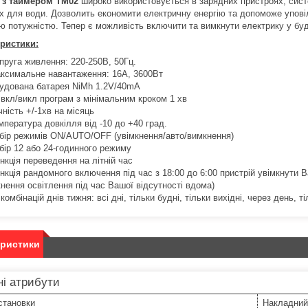
 з таймером TM02
широко використовується в зарядних пристроях, систе
х для води. Дозволить економити електричну енергію та допоможе упові
ю потужністю. Тепер є можливість включити та вимкнути електрику у бу
ристики:
пруга живлення: 220-250В, 50Гц.
ксимальне навантаження: 16А, 3600Вт
удована батарея NiMh 1.2V/40mA
 вкл/викл програм з мінімальним кроком 1 хв
чність +/-1хв на місяць
мпература довкілля від -10 до +40 град.
бір режимів ON/AUTO/ОFF (увімкнення/авто/вимкнення)
бір 12 або 24-годинного режиму
нкція переведення на літній час
нкція рандомного включення під час з 18:00 до 6:00 пристрій увімкнути 
кнення освітлення під час Вашої відсутності вдома)
 комбінацій днів тижня: всі дні, тільки будні, тільки вихідні, через день, т
еристики
і атрибути
становки
Накладний