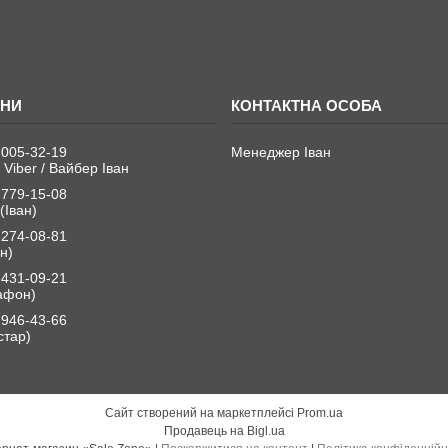
 005-32-19
Менеджер Іван
 Viber / Вайбер Іван
 779-15-08
(Іван)
 274-08-81
н)
 431-09-21
афон)
 946-43-66
стар)
Сайт створений на маркетплейсі
Prom.ua
Продавець на Bigl.ua