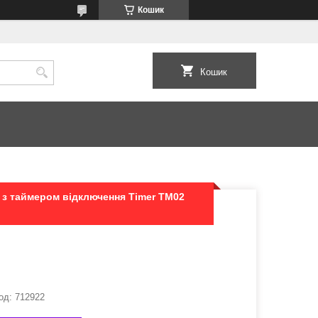
Кошик
Кошик
 з таймером відключення Timer TM02
од:
712922