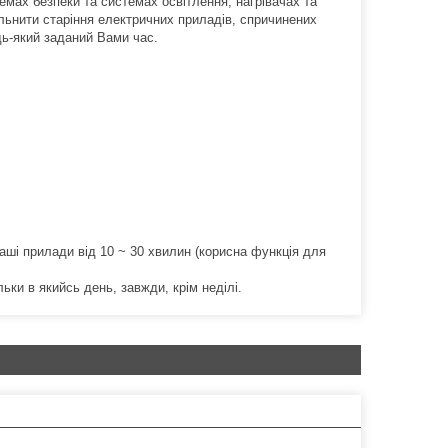
мах безпеки та системах освітлення, нагрівачах та
льнити старіння електричних приладів, спричинених
дь-який заданий Вами час.
Ваші прилади від 10 ~ 30 хвилин (корисна функція для
ільки в якийсь день, завжди, крім неділі.