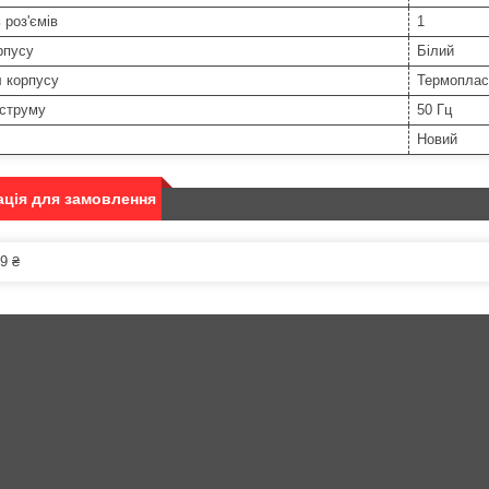
 роз'ємів
1
рпусу
Білий
 корпусу
Термоплас
 струму
50 Гц
Новий
ція для замовлення
9 ₴