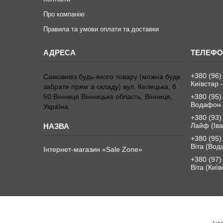
Про компанію
Правила та умови оплати та доставки
+380 (96)
Самовивіз будь-якого товару (можна буде
Київстар -
забрати прям зі складу) вул. Келецька, б.
50 Вінниця Вінницька область, Вінниця,
+380 (95)
Водафон 
Україна
+380 (93)
Лайф (Іва
+380 (95)
Віта (Вод
Інтернет-магазин «Sale Zone»
+380 (97)
Віта (Київ