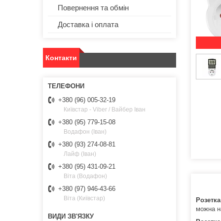
Повернення та обмін
Доставка і оплата
Контакти
+380 (96) 005-32-19
Київстар - Viber / Вайбер Іван
+380 (95) 779-15-08
Водафон (Іван)
+380 (93) 274-08-81
Лайф (Іван)
+380 (95) 431-09-21
Віта (Водафон)
+380 (97) 946-43-66
Віта (Київстар)
Розетка
можна н