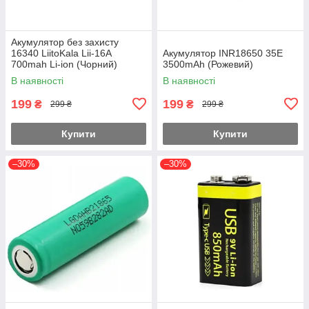
Акумулятор без захисту
16340 LiitoKala Lii-16A
Акумулятор INR18650 35E
700mah Li-ion (Чорний)
3500mAh (Рожевий)
В наявності
В наявності
199
199
₴
₴
299 ₴
299 ₴
Купити
Купити
–30%
–30%