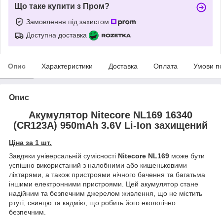
Що таке купити з Пром?
Замовлення під захистом
Доступна доставка
Опис
Характеристики
Доставка
Оплата
Умови п
Опис
Акумулятор Nitecore NL169 16340
(CR123A) 950mAh 3.6V Li-Ion захищений
Ціна за 1 шт.
Завдяки універсальній сумісності
Nitecore NL169
може бути
успішно використаний з налобними або кишеньковими
ліхтарями, а також пристроями нічного бачення та багатьма
іншими електронними пристроями. Цей акумулятор стане
надійним та безпечним джерелом живлення, що не містить
ртуті, свинцю та кадмію, що робить його екологічно
безпечним.