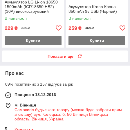
Акумулятор LG Li-ion 18650
1500mAh (ICR18650 HB2)
Акумулятор Krona Крона
(30A) високострумовий
850mAh 9v USB (Чорний)
Зелений
В наявності
В наявності
229
259
₴
₴
329 ₴
369 ₴
Купити
Купити
Показати ще
Про нас
89% позитивних з 157 відгуків за рік
Працює з 13.12.2016
м. Вінниця
Самовивіз будь-якого товару (можна буде забрати прям
зі складу) вул. Келецька, б. 50 Вінниця Вінницька
область, Вінниця, Україна
Контакти