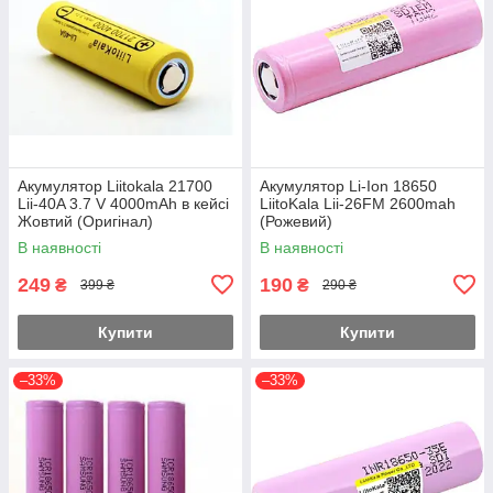
Акумулятор Liitokala 21700
Акумулятор Li-Ion 18650
Lii-40A 3.7 V 4000mAh в кейсі
LiitoKala Lii-26FM 2600mah
Жовтий (Оригінал)
(Рожевий)
В наявності
В наявності
249
190
₴
₴
399 ₴
290 ₴
Купити
Купити
–33%
–33%