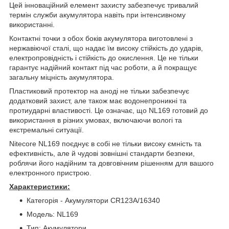
Цей інноваційний елемент захисту забезпечує тривалий
термін служби акумулятора навіть при інтенсивному
використанні.
Контактні точки з обох боків акумулятора виготовлені з
нержавіючої сталі, що надає їм високу стійкість до ударів,
електропровідність і стійкість до окислення. Це не тільки
гарантує надійний контакт під час роботи, а й покращує
загальну міцність акумулятора.
Пластиковий протектор на аноді не тільки забезпечує
додатковий захист, але також має водонепроникні та
протиударні властивості. Це означає, що NL169 готовий до
використання в різних умовах, включаючи вологі та
екстремальні ситуації.
Nitecore NL169 поєднує в собі не тільки високу ємність та
ефективність, але й чудові зовнішні стандарти безпеки,
роблячи його надійним та довговічним рішенням для вашого
електронного пристрою.
Характеристики:
Категорія - Акумулятори CR123A/16340
Модель: NL169
Тип: Акумулятори