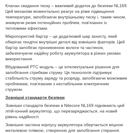
Клапан скидання тиску – важливий додаток до безпеки NL169.
Цей механізм моментально реагує на різке підвищення
температури, запобігаючи внутрішньому тиску і, таким чином,
знижуючи ризик потенційних проблем, пов'язаних із
тепловими ефектами.
Мікропористий бар'єр – це додатковий шар захисту, який
оберігає тендітні внутрішні деталі від зовнішніх факторів. Цей
бар'єр запобігає проникненню вологи та частинок,
забезпечуючи надійну роботу акумулятора в різних умовах
використання.
Вбудований PTC модуль – це інтелектуальне рішення для
запобігання стрибкам струму. Ця технологія підтримує
стабільність струму заряду та розряду, запобігаючи можливим
проблемам, пов'язаним з нестабільним електричним
струмом.
Зовнішні стандарти безпеки
Зовнішні стандарти безпеки в Nitecore NL169 піднімають цей
літій-іонний акумулятор, що перезаряджається, на новий
рівень надійності.
Зовнішня частина корпусу акумулятора обертається міцною
металевою плівкою, створеною для запобігання стирання.