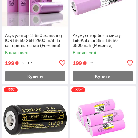
Акумулятор 18650 Samsung
Акумулятор без захисту
ICR18650-26H 2600 mAh Li-
LiitoKala Lii-35E 18650
ion оригінальний (Рожевий)
3500mah (Рожевий)
В наявності
В наявності
199
199
₴
₴
299 ₴
299 ₴
Купити
Купити
–33%
–33%