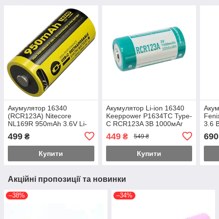
Акумулятор 16340
Акумулятор Li-ion 16340
Акум
(RCR123A) Nitecore
Keeppower P1634TC Type-
Feni
NL169R 950mAh 3.6V Li-
C RCR123A 3В 1000мАг
3.6 
Ion USB-C із захистом
Li-ion захищений (Біло-
Чорн
499
449
690
₴
₴
549 ₴
(Чорно-жовтий)
бірюзовий)
Купити
Купити
Акційні пропозиції та новинки
–38%
–34%