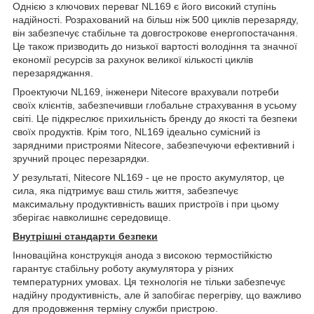
Однією з ключових переваг NL169 є його високий ступінь
надійності. Розрахований на більш ніж 500 циклів перезаряду,
він забезпечує стабільне та довгострокове енергопостачання.
Це також призводить до низької вартості володіння та значної
економії ресурсів за рахунок великої кількості циклів
перезаряджання.
Проектуючи NL169, інженери Nitecore врахували потреби
своїх клієнтів, забезпечивши глобальне страхування в усьому
світі. Це підкреслює прихильність бренду до якості та безпеки
своїх продуктів. Крім того, NL169 ідеально сумісний із
зарядними пристроями Nitecore, забезпечуючи ефективний і
зручний процес перезарядки.
У результаті, Nitecore NL169 - це не просто акумулятор, це
сила, яка підтримує ваш стиль життя, забезпечує
максимальну продуктивність ваших пристроїв і при цьому
зберігає навколишнє середовище.
Внутрішні стандарти безпеки
Інноваційна конструкція анода з високою термостійкістю
гарантує стабільну роботу акумулятора у різних
температурних умовах. Ця технологія не тільки забезпечує
надійну продуктивність, але й запобігає перегріву, що важливо
для продовження терміну служби пристрою.