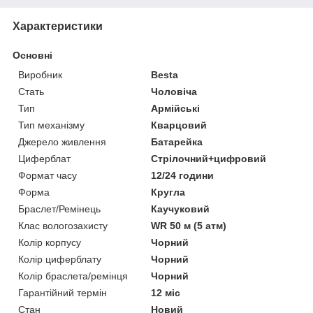
Характеристики
Основні
Виробник
Besta
Стать
Чоловіча
Тип
Армійські
Тип механізму
Кварцовий
Джерело живлення
Батарейка
Циферблат
Стрілочний+цифровий
Формат часу
12/24 години
Форма
Кругла
Браслет/Ремінець
Каучуковий
Клас вологозахисту
WR 50 м (5 атм)
Колір корпусу
Чорний
Колір циферблату
Чорний
Колір браслета/ремінця
Чорний
Гарантійний термін
12 міс
Стан
Новий