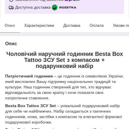
Доступна доставка
Опис
Характеристики
Доставка
Оплата
Умови п
Опис
Чоловічий наручний годинник Besta Box
Tattoo ЗСУ Set з компасом +
подарунковий набір
Патріотичний годинник
– це годинник із символікою України,
який висловлює Вашу підтримку національних традицій та
культури. Наш годинник створений для тих, хто відчуває
відповідальність за свою країну і хоче показати своє
патріотичне ставлення.
Besta Box Tattoo ЗСУ Set
– унікальний подарунковий набір
для себе чи найближчих. Набір складається з тактичних
годинників, ножа, застібки з компасом та елегантної фірмової
подарункової коробочки.