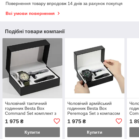
Повернення товару впродовж 14 днів за рахунок покупця
Всі умови повернення
Подібні товари компанії
Чоловічий тактичний
Чоловічий армійський
Чоло
годинник Besta Box
годинник Besta Box
годи
Command Set комплект з
Peremoga Set з компасом
Comm
компасом
+ подарунковий набір
ліхт
1 975
1 975
1 8
₴
₴
Купити
Купити