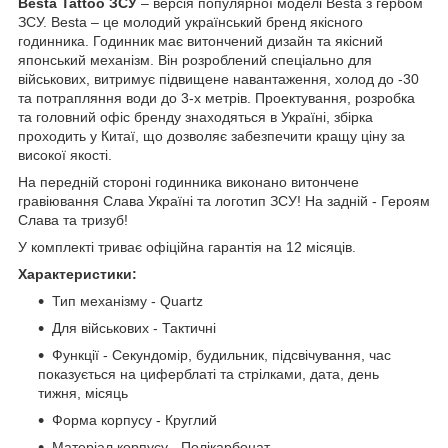
Besta Tattoo ЗСУ
– версія популярної моделі Besta з гербом
ЗСУ. Besta – це молодий український бренд якісного
годинника. Годинник має витончений дизайн та якісний
японський механізм. Він розроблений спеціально для
військових, витримує підвищене навантаження, холод до -30
та потрапляння води до 3-х метрів. Проектування, розробка
та головний офіс бренду знаходяться в Україні, збірка
проходить у Китаї, що дозволяє забезпечити кращу ціну за
високої якості.
На передній стороні годинника виконано витончене
гравіювання Слава Україні та логотип ЗСУ! На задній - Героям
Слава та тризуб!
У комплекті триває офіційна гарантія на 12 місяців.
Характеристики:
Тип механізму - Quartz
Для військових - Тактичні
Функції - Секундомір, будильник, підсвічування, час
показується на циферблаті та стрілками, дата, день
тижня, місяць
Форма корпусу - Круглий
Матеріал корпусу - Полікарбонат