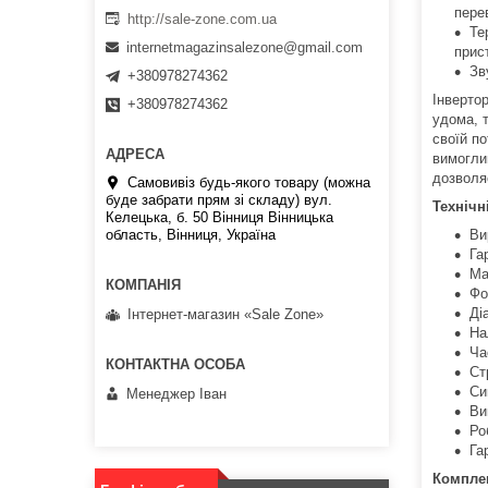
пере
http://sale-zone.com.ua
Те
internetmagazinsalezone@gmail.com
прис
Зв
+380978274362
Інверто
+380978274362
удома, т
своїй по
вимогли
дозволя
Самовивіз будь-якого товару (можна
буде забрати прям зі складу) вул.
Технічн
Келецька, б. 50 Вінниця Вінницька
Ви
область, Вінниця, Україна
Га
Ма
Фо
Ді
Інтернет-магазин «Sale Zone»
На
Ча
Ст
Си
Менеджер Іван
Ви
Ро
Га
Комплек