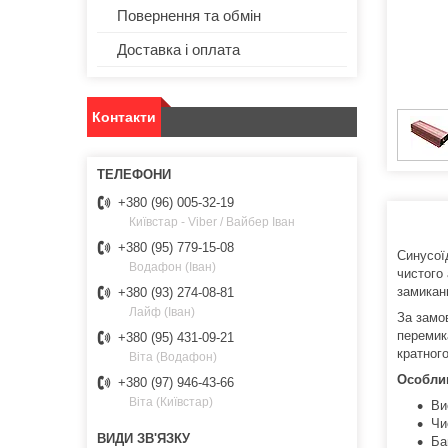
Повернення та обмін
Доставка і оплата
Контакти
+380 (96) 005-32-19
Київстар - Viber / Вайбер Іван
+380 (95) 779-15-08
Синусої
Водафон (Іван)
чистого 
замикан
+380 (93) 274-08-81
Лайф (Іван)
За замо
перемик
+380 (95) 431-09-21
кратног
Віта (Водафон)
Особлив
+380 (97) 946-43-66
Віта (Київстар)
Ви
Чи
Ба