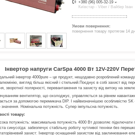
+380 (96) 005-32-19
Київстар - Viber / Вайбер Іван
повернення товару протягом 14 д
Інвертор напруги CarSpa 4000 Вт 12V-220V Пер
дальний інвертор 4000pure – це продукт, нещодавно розроблений коман
алюмінію, вигляд більш якісний і стильний.Поєднує в собі захист від пер
ня, зворотної полярності, перевантаження та захисту від витоку на земл
вчуванням вентилятор, що охолоджує, управляється за рівнем навантаже
ається за допомогою перемикача DIP. І найвизначнішою особливістю SK є
о значення. Номінальна потужність. Супер імпульсна потужність.
ості товару:
сока потужність: максимальна потужність 4000 Вт дозволяє підключати 
ста синусоїда: забезпечує стабільну роботу чутливої ​​техніки без перешко
гаторівневий захист: Інвертор оснащений захистом від заклинювання еле