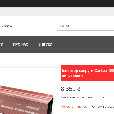
e Zone»
ТИ
ПРО НАС
ВІДГУКИ
Інвертор напруги CarSpa 40
синусоїдою
8 359 ₴
Показати оптові ціни
Немає в наявності
Оптом і в роз