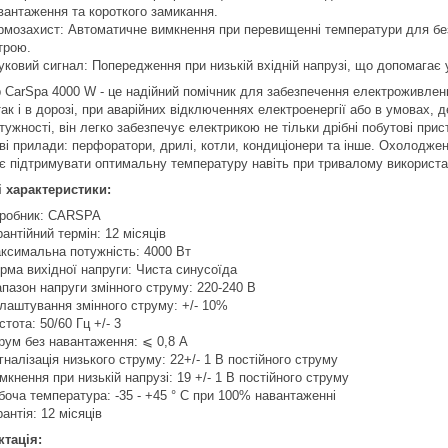
вантаження та короткого замикання.
рмозахист: Автоматичне вимкнення при перевищенні температури для бе
трою.
уковий сигнал: Попередження при низькій вхідній напрузі, що допомагає 
р CarSpa 4000 W - це надійний помічник для забезпечення електроживленн
ак і в дорозі, при аварійних відключеннях електроенергії або в умовах,
тужності, він легко забезпечує електрикою не тільки дрібні побутові прис
ві прилади: перфоратори, дрилі, котли, кондиціонери та інше. Охолодже
є підтримувати оптимальну температуру навіть при тривалому використа
і характеристики:
робник: CARSPA
рантійний термін: 12 місяців
ксимальна потужність: 4000 Вт
рма вихідної напруги: Чиста синусоїда
апазон напруги змінного струму: 220-240 В
лаштування змінного струму: +/- 10%
стота: 50/60 Гц +/- 3
рум без навантаження: ⩽ 0,8 А
гналізація низького струму: 22+/- 1 В постійного струму
мкнення при низькій напрузі: 19 +/- 1 В постійного струму
боча температура: -35 - +45 ° C при 100% навантаженні
рантія: 12 місяців
тація: