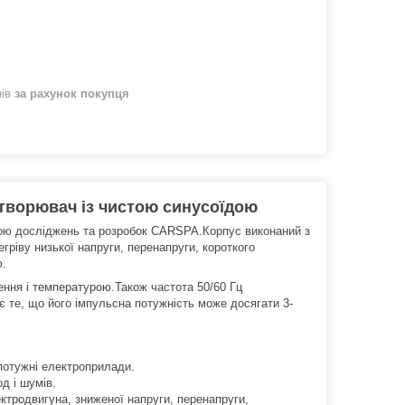
нів
за рахунок покупця
етворювач із чистою синусоїдою
дою досліджень та розробок CARSPA.Корпус виконаний з
егріву низької напруги, перенапруги, короткого
ю.
ння і температурою.Також частота 50/60 Гц
 те, що його імпульсна потужність може досягати 3-
потужні електроприлади.
д і шумів.
ктродвигуна, зниженої напруги, перенапруги,