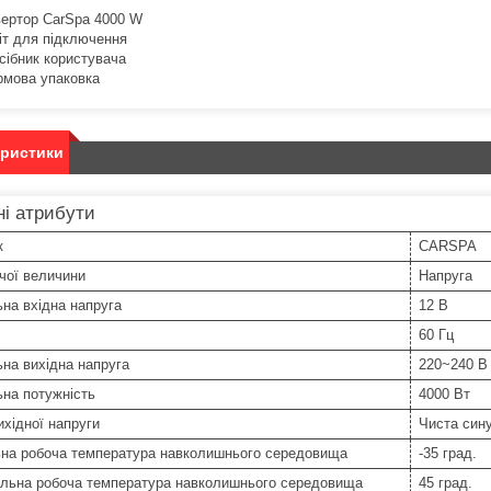
вертор CarSpa 4000 W
іт для підключення
сібник користувача
рмова упаковка
еристики
і атрибути
к
CARSPA
чої величини
Напруга
на вхідна напруга
12 В
60 Гц
на вихідна напруга
220~240 В
на потужність
4000 Вт
хідної напруги
Чиста син
ьна робоча температура навколишнього середовища
-35 град.
льна робоча температура навколишнього середовища
45 град.