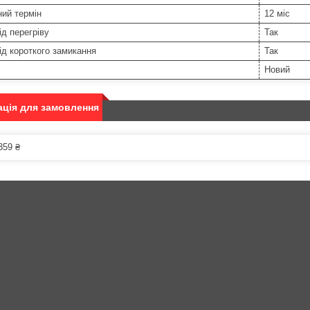
ний термін
12 міс
ід перегріву
Так
ід короткого замикання
Так
Новий
ція для замовлення
359 ₴