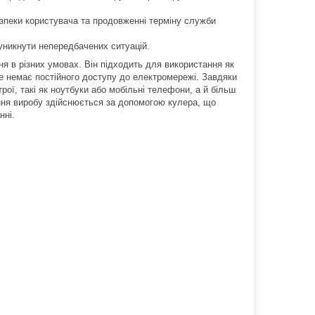
зпеки користувача та продовженні терміну служби
уникнути непередбачених ситуацій.
я в різних умовах. Він підходить для використання як
 де немає постійного доступу до електромережі. Завдяки
трої, такі як ноутбуки або мобільні телефони, а й більш
ння виробу здійснюється за допомогою кулера, що
нні.