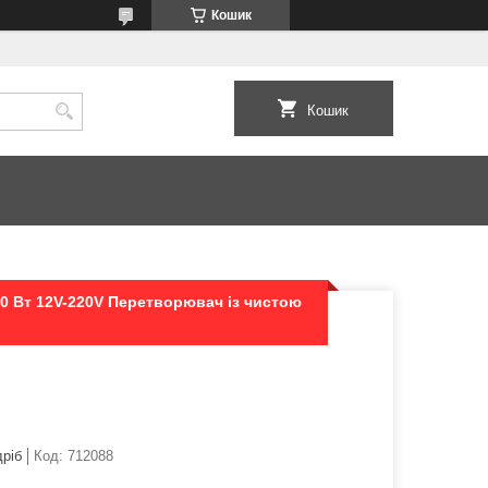
Кошик
Кошик
00 Вт 12V-220V Перетворювач із чистою
дріб
Код:
712088